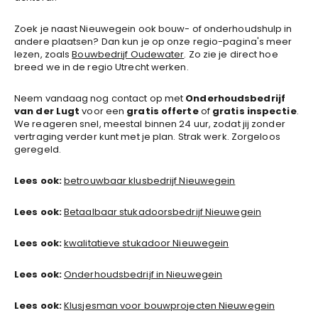
Zoek je naast Nieuwegein ook bouw- of onderhoudshulp in
andere plaatsen? Dan kun je op onze regio-pagina's meer
lezen, zoals
Bouwbedrijf Oudewater
. Zo zie je direct hoe
breed we in de regio Utrecht werken.
Neem vandaag nog contact op met
Onderhoudsbedrijf
van der Lugt
voor een
gratis offerte
of
gratis inspectie
.
We reageren snel, meestal binnen 24 uur, zodat jij zonder
vertraging verder kunt met je plan. Strak werk. Zorgeloos
geregeld.
Lees ook:
betrouwbaar klusbedrijf Nieuwegein
Lees ook:
Betaalbaar stukadoorsbedrijf Nieuwegein
Lees ook:
kwalitatieve stukadoor Nieuwegein
Lees ook:
Onderhoudsbedrijf in Nieuwegein
Lees ook:
Klusjesman voor bouwprojecten Nieuwegein