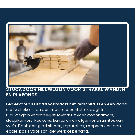
Kortom, een betrouwbaar en vakkundig
schildersbedrijf dat ik zeker zou aanbevelen!
STUCADOOR NIEUWEGEIN VOOR STRAKKE WANDEN
EN PLAFONDS
Een ervaren
stucadoor
maakt het verschil tussen een wand
die ‘wel oké’ is en een muur die echt strak oogt. In
Nieuwegein voeren wij stucwerk uit voor woonkamers,
slaapkamers, keukens, kantoren en algemene ruimtes van
vve's. Denk aan glad stucen, reparaties, raapwerk en een
egale basis voor schilderwerk of behang.