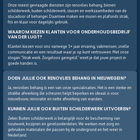
Onze meest gevraagde diensten zijn renovlies behang, binnen
schilderwerk, buiten schilderwerk, stucen en werkzaamheden van de
stucadoor of behanger. Daarmee maken we muren en plafonds strak,
fris en klaar voor dagelijks gebruik.
WAAROM KIEZEN KLANTEN VOOR ONDERHOUDSBEDRIJF
VAN DER LUGT?
Klanten kiezen voor ons vanwege 5+ jaar ervaring, vakmensen, snelle
communicatie en een resultaat waar je op kunt vertrouwen. Met onze
slogan “Strak werk. Zorgeloos geregeld.” weet je dat jouw project in
goede handen is.
DOEN JULLIE OOK RENOVLIES BEHANG IN NIEUWEGEIN?
Ja, renovlies behang is een van onze specialisaties. Het is een sterke en
strakke afwerking die scheuren helpt beperken en ideaal is voor
nieuwbouw, renovatie en nette afwerking van wanden.
KUNNEN JULLIE OOK BUITEN SCHILDERWERK UITVOEREN?
Zeker. Buiten schilderwerk is belangrijk voor de bescherming van
houtwerk, kozijnen en gevelonderdelen. We werken met zorg en
gebruiken materialen die passen bij de ondergrond en het weer in
Nederland.