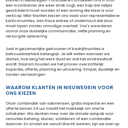
klanten in Nieuwegein. Particulieren schakelen ons in voor
een woonkamer die weer strak oogt, een trap die netjes
geschilderd moet worden of een woning die klaar is voor
verkoop. Mkb-klanten kiezen ons vaak voor representatieve
kantoorruimtes, een frisse entree of onderhoud dat door
moet lopen zonder onnodige overlast. Vve's waarderen
vooral onze duidelijke communicatie, nette planning en
verzorgde oplevering.
Juist in gezamenlijke gebouwen of bedrijfsruimtes is
betrouwbaarheid belangrijk. Je wilt weten wanneer we
starten, hoe lang het werk duurt en wat het eindresultaat
wordt. Daarom houden we het proces overzichtelijk:
inspectie, offerte, planning en uitvoering. Simpel, duidelijk en
zonder verrassingen.
WAAROM KLANTEN IN NIEUWEGEIN VOOR
ONS KIEZEN
Onze combinatie van vakmensen, gratis inspectie en een
offerte binnen 24 uur maakt het makkelijk om snel te
schakelen. We denken mee over de slimste aanpak voor
renovlies behang, stucen, schilderen of een combinatie
daarvan. En omdat we vanuit Utrecht werken, zijn we snel op