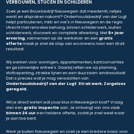
VERBOUWEN, STUCEN EN SCHILDEREN
Zoek je een Bouwbedrijf Nieuwegein dat meedenkt, netjes
werkt en afspraken nakomt? Onderhoudsbedrijf van der Lugt
helpt particulieren, mkb en vve's in Nieuwegein en de regio
Utrecht met renovlies behang, binnen schilderwerk, buiten
schilderwerk, stucwerk en complete afwerking. Met
5+ jaar
ervaring
, vakmensen op de werkvloer en een
gratis
offerte
maak je snel de stap van woonwens naar een strak
resultaat.
Wij werken voor woningen, appartementen, kantoorruimtes
en gezamenlijke entree's. Daarbij letten we op planning,
stofbeperking, strakke lijnen en een duurzaam eindresultaat.
Dat is precies wat je mag verwachten van
Onderhoudsbedrijf van der Lugt
:
Strak werk. Zorgeloos
geregeld.
Wil je direct weten wat jouw klus in Nieuwegein kost? Vraag
dan een
gratis inspectie
aan. Je ontvangt van ons vaak
binnen 24 uur
een heldere offerte, zodat je snel weet waar
je aan toe bent.
Werk je buiten Nieuwegein en zoek je een bredere basis voor