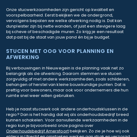
Onze stucwerkzaamheden zijn gericht op kwaliteit en
voorspelbaarheid. Eerst bekijken we de ondergrond,
vervolgens bepalen we welke afwerking nodig is. Dat kan
dunpleister zijn bij nette wanden, of juist een stevigere laag
bij scheve of beschadigde muren. Zo krijg je een resultaat
dat past bij de staat van jouw pand én bij je budget.
STUCEN MET OOG VOOR PLANNING EN
AFWERKING
Bij verbouwingen in Nieuwegein is de planning vaak net zo
belangrijk als de afwerking. Daarom stemmen we stucen
zorgvuldig af met andere werkzaamheden, zoals schilderen,
behangen of herstel van kleine bouwkundige punten. Dat is
prettig voor bewoners, maar ook voor ondernemers die hun
ruimte snel weer willen gebruiken.
Heb je naast stucwerk ook andere onderhoudsklussen in de
regio? Dan is het handig dat wij als onderhoudsbedrijf breed
kunnen schakelen. Voor aanvullende werkzaamheden in de
regio kun je bijvoorbeeld onze pagina over
Onderhoudsbedrijf Amersfoort
bekijken. Zo zie je hoe wij ook
elders in Utrecht en omstreken werken aan strak en verzorgd