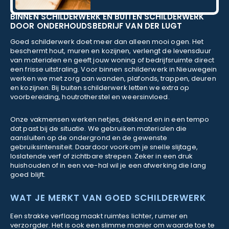
BINNEN SCHILDERWERK EN BUITEN SCHILDERWERK
DOOR ONDERHOUDSBEDRIJF VAN DER LUGT
Goed schilderwerk doet meer dan alleen mooi ogen. Het
beschermt hout, muren en kozijnen, verlengt de levensduur
van materialen en geeft jouw woning of bedrijfsruimte direct
een frisse uitstraling. Voor binnen schilderwerk in Nieuwegein
werken we met zorg aan wanden, plafonds, trappen, deuren
en kozijnen. Bij buiten schilderwerk letten we extra op
voorbereiding, houtrotherstel en weersinvloed.
Onze vakmensen werken netjes, dekkend en in een tempo
dat past bij de situatie. We gebruiken materialen die
aansluiten op de ondergrond en de gewenste
gebruiksintensiteit. Daardoor voorkom je snelle slijtage,
loslatende verf of zichtbare strepen. Zeker in een druk
huishouden of in een vve-hal wil je een afwerking die lang
goed blijft.
WAT JE MERKT VAN GOED SCHILDERWERK
Een strakke verflaag maakt ruimtes lichter, ruimer en
verzorgder. Het is ook een slimme manier om waarde toe te