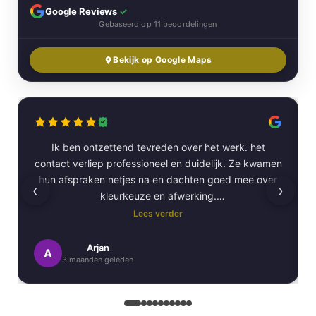
Google Reviews
✓
Gebaseerd op 11 beoordelingen
Bekijk op Google Maps
Ik ben ontzettend tevreden over het werk. het
contact verliep professioneel en duidelijk. Ze kwamen
hun afspraken netjes na en dachten goed mee over
‹
›
kleurkeuze en afwerking.
Lees verder
Het schilderwerk zelf is van hoge kwaliteit
uitgevoerd. Alles is strak afgewerkt en ze werkten
Arjan
A
3 maanden geleden
netjes en zorgvuldig, met oog voor detail. .
Daarnaast vond ik de communicatie erg prettig: