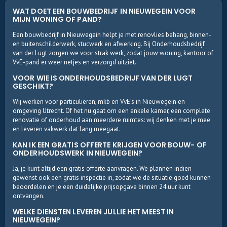
WAT DOET EEN BOUWBEDRIJF IN NIEUWEGEIN VOOR
MIJN WONING OF PAND?
Een bouwbedrijf in Nieuwegein helpt je met renovlies behang, binnen-
en buitenschilderwerk, stucwerk en afwerking. Bij Onderhoudsbedrijf
van der Lugt zorgen we voor strak werk, zodat jouw woning, kantoor of
VvE-pand er weer netjes en verzorgd uitziet.
VOOR WIE IS ONDERHOUDSBEDRIJF VAN DER LUGT
GESCHIKT?
Wij werken voor particulieren, mkb en VvE’s in Nieuwegein en
omgeving Utrecht. Of het nu gaat om een enkele kamer, een complete
renovatie of onderhoud aan meerdere ruimtes: wij denken met je mee
en leveren vakwerk dat lang meegaat.
KAN IK EEN GRATIS OFFERTE KRIJGEN VOOR BOUW- OF
ONDERHOUDSWERK IN NIEUWEGEIN?
Ja, je kunt altijd een gratis offerte aanvragen. We plannen indien
gewenst ook een gratis inspectie in, zodat we de situatie goed kunnen
beoordelen en je een duidelijke prijsopgave binnen 24 uur kunt
ontvangen.
WELKE DIENSTEN LEVEREN JULLIE HET MEEST IN
NIEUWEGEIN?