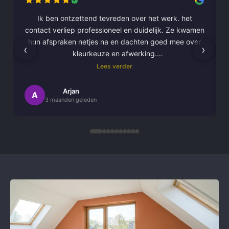
Ik ben ontzettend tevreden over het werk. het
contact verliep professioneel en duidelijk. Ze kwamen
hun afspraken netjes na en dachten goed mee over
‹
›
kleurkeuze en afwerking.
Lees verder
Het schilderwerk zelf is van hoge kwaliteit
uitgevoerd. Alles is strak afgewerkt en ze werkten
Arjan
A
3 maanden geleden
netjes en zorgvuldig, met oog voor detail. .
Daarnaast vond ik de communicatie erg prettig:
Kortom, een betrouwbaar en vakkundig
schildersbedrijf dat ik zeker zou aanbevelen!