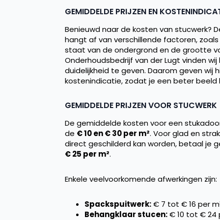
GEMIDDELDE PRIJZEN EN KOSTENINDICAT
Benieuwd naar de kosten van stucwerk? De
hangt af van verschillende factoren, zoal
staat van de ondergrond en de grootte van
Onderhoudsbedrijf van der Lugt vinden wij 
duidelijkheid te geven. Daarom geven wij 
kostenindicatie, zodat je een beter beeld 
GEMIDDELDE PRIJZEN VOOR STUCWERK
De gemiddelde kosten voor een stukadoor
de
€ 10 en € 30 per m²
. Voor glad en stra
direct geschilderd kan worden, betaal je
€ 25 per m²
.
Enkele veelvoorkomende afwerkingen zijn:
Spackspuitwerk:
€ 7 tot € 16 per m
Behangklaar stucen:
€ 10 tot € 24