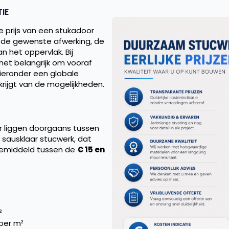
IE
 prijs van een stukadoor
s de gewenste afwerking, de
 het oppervlak. Bij
het belangrijk om vooraf
hieronder een globale
krijgt van de mogelijkheden.
 liggen doorgaans tussen
k sausklaar stucwerk, dat
 gemiddeld tussen de
€ 15 en
²
 per m²