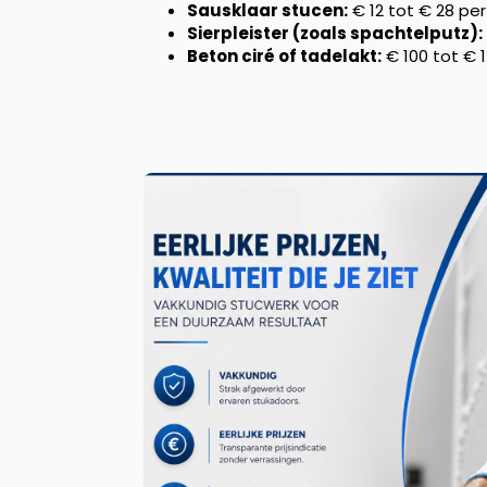
Sausklaar stucen:
€ 12 tot € 28 pe
Sierpleister (zoals spachtelputz):
Beton ciré of tadelakt:
€ 100 tot € 