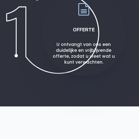
OFFERTE
U ontvangt van ons een
duidelijke en vrijblijvende
offerte, zodat u weet wat u
kunt verwachten.