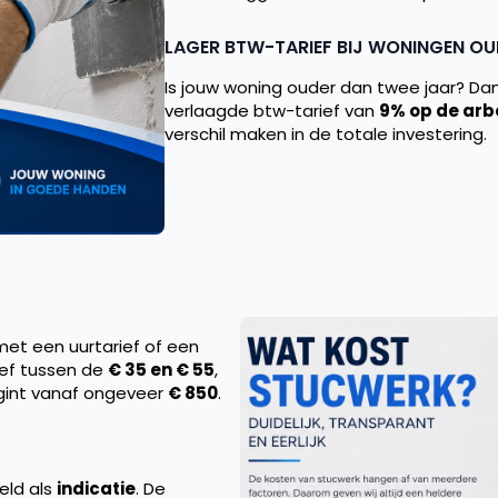
LAGER BTW-TARIEF BIJ WONINGEN OU
Is jouw woning ouder dan twee jaar? Dan 
verlaagde btw-tarief van
9% op de arb
verschil maken in de totale investering.
met een uurtarief of een
rief tussen de
€ 35 en € 55
,
begint vanaf ongeveer
€ 850
.
eld als
indicatie
. De