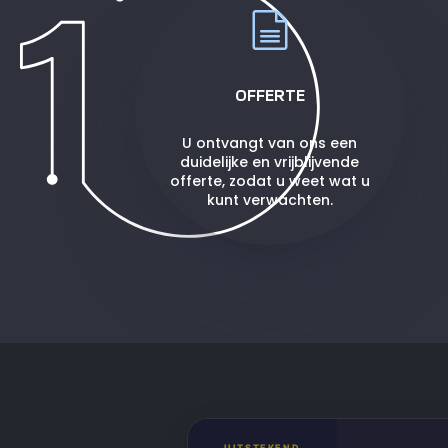
OFFERTE
U ontvangt van ons een
duidelijke en vrijblijvende
offerte, zodat u weet wat u
kunt verwachten.
UITSTEKEND