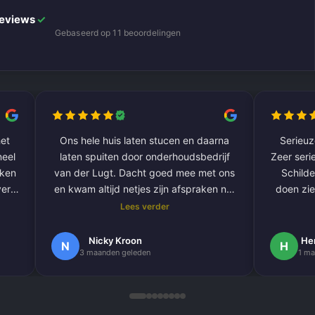
Reviews
✓
Gebaseerd op 11 beoordelingen
et
Ons hele huis laten stucen en daarna
Serieuze
laten spuiten door onderhoudsbedrijf
Zeer serie
aken
van der Lugt. Dacht goed mee met ons
Schilde
ver
en kwam altijd netjes zijn afspraken na.
doen zie
De volgende klus hebben we al gepland
Lees verder
om onze hele buitengevel te doen.
e
Nogmaals bedankt.
Nicky Kroon
He
N
H
3 maanden geleden
1 ma
k
en
.