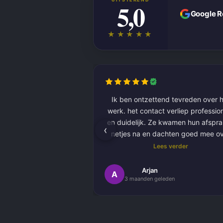
5,0
Google 
★★★★★
Ik ben ontzettend tevreden over h
werk. het contact verliep professioneel
en duidelijk. Ze kwamen hun afspr
‹
netjes na en dachten goed mee o
kleurkeuze en afwerking.
Lees verder
Het schilderwerk zelf is van hog
Arjan
A
3 maanden geleden
kwaliteit uitgevoerd. Alles is stra
afgewerkt en ze werkten netjes 
zorgvuldig, met oog voor detail. 