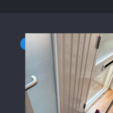
Daarnaast vond ik de communicatie
prettig:
Kortom, een betrouwbaar en vakku
schildersbedrijf dat ik zeker zou
aanbevelen!
Stukadoor Utrecht