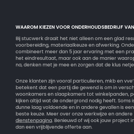
WAAROM KIEZEN VOOR ONDERHOUDSBEDRIJF VAN 
Bij stucwerk draait het niet alleen om een glad re
voorbereiding, materiaalkeuze en afwerking. Onde
combineert meer dan 5 jaar ervaring met een pra
het eindresultaat, maar ook aan de manier waar
na, denken met je mee en zorgen dat de klus netj
Onze klanten zijn vooral particulieren, mkb en vve’
betekent dat een partij die gewend is om in vers
woonkamers en slaapkamers tot winkelpanden, po
kijken altijd wat de ondergrond nodig heeft. Soms i
dunne laag voldoende en in andere gevallen is ee
beste keuze. Meer over onze werkwijze en andere k
dienstenpagina
. Benieuwd of wij ook jouw projec
dan een vrijblijvende offerte aan.