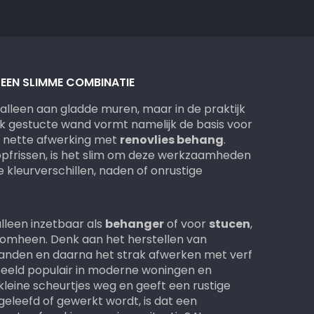
 EEN SLIMME COMBINATIE
alleen aan gladde muren, maar in de praktijk
ak gestucte wand vormt namelijk de basis voor
n nette afwerking met
renovlies behang
.
 opfrissen, is het slim om deze werkzaamheden
 kleurverschillen, naden of onrustige
alleen inzetbaar als
behanger
of voor
stucen
,
romheen. Denk aan het herstellen van
anden en daarna het strak afwerken met verf
rbeeld populair in moderne woningen en
 kleine scheurtjes weg en geeft een rustige
 geleefd of gewerkt wordt, is dat een