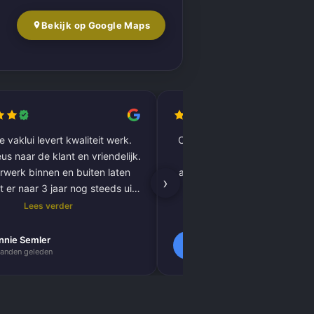
Bekijk op Google Maps
 vaklui levert kwaliteit werk.
Complete woning laten renov
us naar de klant en vriendelijk.
vloer tot plafond. Alles pe
rwerk binnen en buiten laten
afgewerkt, inclusief tegels, 
›
t er naar 3 jaar nog steeds uit
kitnaden, PVC-vloer 
als nieuw.
vloerverwarming. Zeer tevred
Lees verder
Lees verder
resultaat. Absoluut een aa
nnie Semler
Lilly Verbeek
L
anden geleden
1 maanden geleden