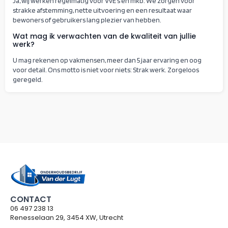
Ja, wij werken regelmatig voor VvE’s en mkb. We zorgen voor
strakke afstemming, nette uitvoering en een resultaat waar
bewoners of gebruikers lang plezier van hebben.
Wat mag ik verwachten van de kwaliteit van jullie
werk?
U mag rekenen op vakmensen, meer dan 5 jaar ervaring en oog
voor detail. Ons motto is niet voor niets: Strak werk. Zorgeloos
geregeld.
CONTACT
06 497 238 13
Renesselaan 29, 3454 XW, Utrecht