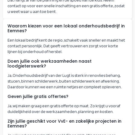
Dat hangt af van de planning en de spoed van de klus. Neem
contact op voor een snelle inschatting en een gratis offerte, zodat
u weet waar u aan toe bent.
Waarom kiezen voor een lokaal onderhoudsbedrijf in
Eemnes?
Een lokaal bedrijf kent de regio, schakelt vaak sneller en maakt het
contact persoonlijk. Dat geeft vertrouwen en zorgt voor korte
lijnen bij onderhoud of herstel.
Doen jullie ook werkzaamheden naast
loodgieterswerk?
Ja, Onderhoudsbedrijf van der Lugt is sterk in renovlies behang,
stucen, binnen schilderwerk, buiten schilderwerk en afwerking.
Daardoor kunnen we een ruimte netjes en compleet opleveren.
Geven jullie gratis offertes?
Ja, wij maken graag een gratis offerte op maat. Zo krijgt u vooraf
duidelijkheid over de werkzaamheden, planning en kosten.
Zijn jullie geschikt voor VvE- en zakelijke projecten in
Eemnes?