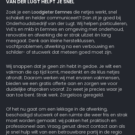
VAN DER LUGT HELPT JE SNEL
Zoek je een
Loodgieter Eemnes
die netjes werkt, snel
schakelt en helder communiceert? Dan zit je goed bij
Onderhoudsbedrijf van der Lugt. Wij helpen particulieren,
VvE’s en mkb in Eemnes en omgeving met onderhoud,
renovatie en afwerking die er strak uitziet én lang
meegaat. Denk aan kleine herstelklussen,
vochtproblemen, afwerking na een verbouwing en
schilder- of stucwerk dat meteen goed moet zijn.
Wij snappen dat je geen zin hebt in gedoe. Je wilt een
vakman die op tijd komt, meedenkt en de klus netjes
afrondt. Daarom werken wij met ervaren vakmensen,
bieden we een gratis offerte aan en zorgen we voor
duidelijke afspraken vooraf. Zo weet je precies waar je
aan toe bent. Strak werk. Zorgeloos geregeld.
Of het nu gaat om een lekkage in de afwerking,
beschadigd stucwerk of een ruimte die weer fris en strak
moet worden gemaakt: wij pakken het praktisch en
professioneel aan. Vraag gerust direct contact aan als
je snel hulp wilt van een betrouwbare partij in de regio