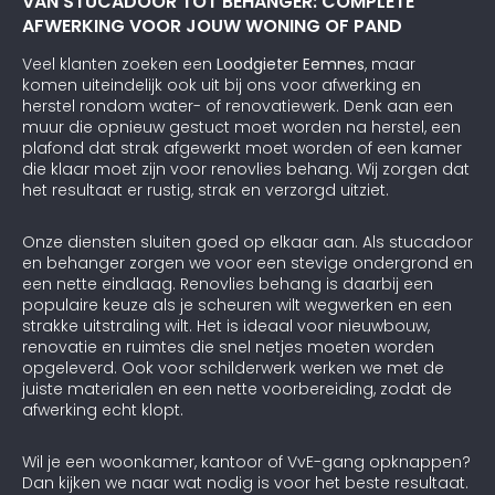
VAN STUCADOOR TOT BEHANGER: COMPLETE
AFWERKING VOOR JOUW WONING OF PAND
Veel klanten zoeken een
Loodgieter Eemnes
, maar
komen uiteindelijk ook uit bij ons voor afwerking en
herstel rondom water- of renovatiewerk. Denk aan een
muur die opnieuw gestuct moet worden na herstel, een
plafond dat strak afgewerkt moet worden of een kamer
die klaar moet zijn voor renovlies behang. Wij zorgen dat
het resultaat er rustig, strak en verzorgd uitziet.
Onze diensten sluiten goed op elkaar aan. Als stucadoor
en behanger zorgen we voor een stevige ondergrond en
een nette eindlaag. Renovlies behang is daarbij een
populaire keuze als je scheuren wilt wegwerken en een
strakke uitstraling wilt. Het is ideaal voor nieuwbouw,
renovatie en ruimtes die snel netjes moeten worden
opgeleverd. Ook voor schilderwerk werken we met de
juiste materialen en een nette voorbereiding, zodat de
afwerking echt klopt.
Wil je een woonkamer, kantoor of VvE-gang opknappen?
Dan kijken we naar wat nodig is voor het beste resultaat.