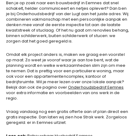
Ben je op zoek naar een bouwbedrijf in Eemnes dat snel
schakelt, helder communiceert en netjes oplevert? Dan ben
je bij Onderhoudsbedrijf van der Lugt aan het juiste adres. Wij
combineren vakmanschap met een persoonlijke aanpak en
denken mee vanaf de eerste inspectie tot aan de laatste
kwaststreek of stuclaag. Of het nu gaat om renovlies behang,
binnen schilderwerk, buiten schilderwerk of stucen: we
zorgen dat het goed geregeld is.
Omdat elk project anders is, maken we graag een voorstel
op maat. Zo weet je vooraf waar je aan toe bent, wat de
planning wordt en welke werkzaamheden slim zijn om mee
te nemen. Dat is prettig voor een particuliere woning, maar
ook voor een appartementencomplex, kantoor of
bedrijfsruimte. Wil je meer lezen over onze lokale aanpak?
Bekijk dan ook de pagina over
Onderhoudsbedrijf Eemnes
voor extra informatie en voorbeelden van ons werk in de
regio.
Vraag vandaag nog een gratis offerte aan of plan direct een
gratis inspectie. Dan laten wij zien hoe Strak werk. Zorgeloos
geregeld. er in Eemnes uitziet.
Lees ook:
Betrouwbaar klusbedrijf Eemnes