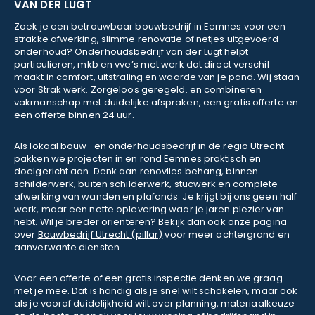
VAN DER LUGT
Zoek je een betrouwbaar bouwbedrijf in Eemnes voor een
strakke afwerking, slimme renovatie of netjes uitgevoerd
onderhoud? Onderhoudsbedrijf van der Lugt helpt
particulieren, mkb en vve’s met werk dat direct verschil
maakt in comfort, uitstraling en waarde van je pand. Wij staan
voor Strak werk. Zorgeloos geregeld. en combineren
vakmanschap met duidelijke afspraken, een gratis offerte en
een offerte binnen 24 uur.
Als lokaal bouw- en onderhoudsbedrijf in de regio Utrecht
pakken we projecten in en rond Eemnes praktisch en
doelgericht aan. Denk aan renovlies behang, binnen
schilderwerk, buiten schilderwerk, stucwerk en complete
afwerking van wanden en plafonds. Je krijgt bij ons geen half
werk, maar een nette oplevering waar je jaren plezier van
hebt. Wil je breder oriënteren? Bekijk dan ook onze pagina
over
Bouwbedrijf Utrecht (pillar)
voor meer achtergrond en
aanverwante diensten.
Voor een offerte of een gratis inspectie denken we graag
met je mee. Dat is handig als je snel wilt schakelen, maar ook
als je vooraf duidelijkheid wilt over planning, materiaalkeuze