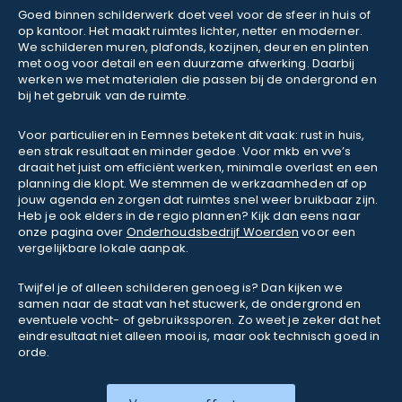
Goed binnen schilderwerk doet veel voor de sfeer in huis of
op kantoor. Het maakt ruimtes lichter, netter en moderner.
We schilderen muren, plafonds, kozijnen, deuren en plinten
met oog voor detail en een duurzame afwerking. Daarbij
werken we met materialen die passen bij de ondergrond en
bij het gebruik van de ruimte.
Voor particulieren in Eemnes betekent dit vaak: rust in huis,
een strak resultaat en minder gedoe. Voor mkb en vve’s
draait het juist om efficiënt werken, minimale overlast en een
planning die klopt. We stemmen de werkzaamheden af op
jouw agenda en zorgen dat ruimtes snel weer bruikbaar zijn.
Heb je ook elders in de regio plannen? Kijk dan eens naar
onze pagina over
Onderhoudsbedrijf Woerden
voor een
vergelijkbare lokale aanpak.
Twijfel je of alleen schilderen genoeg is? Dan kijken we
samen naar de staat van het stucwerk, de ondergrond en
eventuele vocht- of gebruikssporen. Zo weet je zeker dat het
eindresultaat niet alleen mooi is, maar ook technisch goed in
orde.