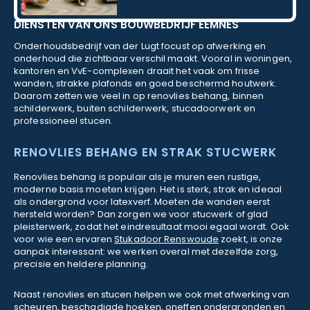
DIENSTEN VAN ONS BOUWBEDRIJF EEMNES
Onderhoudsbedrijf van der Lugt focust op afwerking en
onderhoud die zichtbaar verschil maakt. Vooral in woningen,
kantoren en VvE-complexen draait het vaak om frisse
wanden, strakke plafonds en goed beschermd houtwerk.
Daarom zetten we veel in op renovlies behang, binnen
schilderwerk, buiten schilderwerk, stucadoorwerk en
professioneel stucen.
RENOVLIES BEHANG EN STRAK STUCWERK
Renovlies behang is populair als je muren een rustige,
moderne basis moeten krijgen. Het is sterk, strak en ideaal
als ondergrond voor latexverf. Moeten de wanden eerst
hersteld worden? Dan zorgen we voor stucwerk of glad
pleisterwerk, zodat het eindresultaat mooi egaal wordt. Ook
voor wie een ervaren
Stukadoor Renswoude
zoekt, is onze
aanpak interessant: we werken overal met dezelfde zorg,
precisie en heldere planning.
Naast renovlies en stucen helpen we ook met afwerking van
scheuren, beschadigde hoeken, oneffen ondergronden en