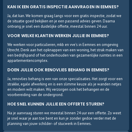
KAN IK EEN GRATIS INSPECTIE AANVRAGEN IN EEMNES?
Ja, dat kan. We komen graag langs voor een gratis inspectie, zodat we
de situatie goed bekijken en je een passend advies geven. Daarna
ontvang je snel een duidelijke offerte, meestal binnen 24 uur.
VOOR WELKE KLANTEN WERKEN JULLIE IN EEMNES?
We werken voor particulieren, mkb en vve’s in Eemnes en omgeving
Utrecht. Denk aan het opknappen van een woning, het strak maken van
een bedrijfspand of het onderhouden van gezamenlijke ruimtes in een
appartementencomplex.
DOEN JULLIE OOK RENOVLIES BEHANG IN EEMNES?
Ja, renovlies behang is een van onze specialisaties. Het zorgt voor een
strakke, egale afwerking en is een slimme keuze als je wanden netjes
en modern wilt maken. Wij verzorgen ook het behangen en de
voorbereiding van de ondergrond.
HOE SNEL KUNNEN JULLIE EEN OFFERTE STUREN?
Na je aanvraag sturen we meestal binnen 24 uur een offerte. Zo weet
je snel waar je aan toe bent en kun je zonder gedoe verder met de
planning van jouw schilder- of stucwerk in Eemnes.