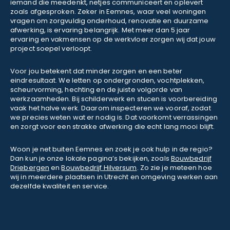
iemand die meedenkt, netjes communiceert en oplevert
zoals afgesproken. Zeker in Eemnes, waar veel woningen
vragen om zorgvuldig onderhoud, renovatie en duurzame
afwerking, is ervaring belangrijk. Met meer dan 5 jaar
ervaring en vakmensen op de werkvloer zorgen wij dat jouw
project soepel verloopt.
Voor jou betekent dat minder zorgen en een beter
eindresultaat. We letten op ondergronden, vochtplekken,
scheurvorming, hechting en de juiste volgorde van
werkzaamheden. Bij schilderwerk en stucen is voorbereiding
vaak het halve werk. Daarom inspecteren we vooraf, zodat
we precies weten wat er nodig is. Dat voorkomt verrassingen
en zorgt voor een strakke afwerking die echt lang mooi blijft.
Woon je net buiten Eemnes en zoek je ook hulp in de regio?
Dan kun je onze lokale pagina’s bekijken, zoals
Bouwbedrijf
Driebergen
en
Bouwbedrijf Hilversum
. Zo zie je meteen hoe
wij in meerdere plaatsen in Utrecht en omgeving werken aan
dezelfde kwaliteit en service.