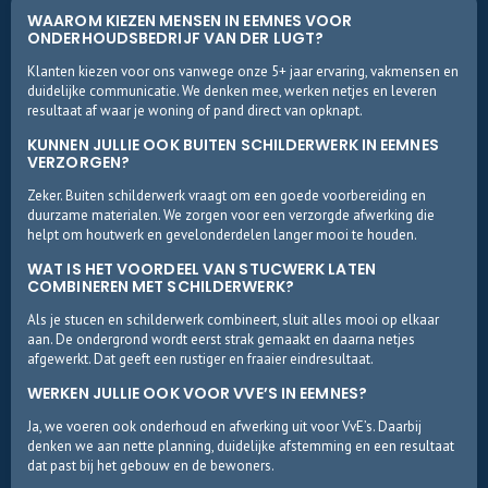
WAAROM KIEZEN MENSEN IN EEMNES VOOR
ONDERHOUDSBEDRIJF VAN DER LUGT?
Klanten kiezen voor ons vanwege onze 5+ jaar ervaring, vakmensen en
duidelijke communicatie. We denken mee, werken netjes en leveren
resultaat af waar je woning of pand direct van opknapt.
KUNNEN JULLIE OOK BUITEN SCHILDERWERK IN EEMNES
VERZORGEN?
Zeker. Buiten schilderwerk vraagt om een goede voorbereiding en
duurzame materialen. We zorgen voor een verzorgde afwerking die
helpt om houtwerk en gevelonderdelen langer mooi te houden.
WAT IS HET VOORDEEL VAN STUCWERK LATEN
COMBINEREN MET SCHILDERWERK?
Als je stucen en schilderwerk combineert, sluit alles mooi op elkaar
aan. De ondergrond wordt eerst strak gemaakt en daarna netjes
afgewerkt. Dat geeft een rustiger en fraaier eindresultaat.
WERKEN JULLIE OOK VOOR VVE’S IN EEMNES?
Ja, we voeren ook onderhoud en afwerking uit voor VvE’s. Daarbij
denken we aan nette planning, duidelijke afstemming en een resultaat
dat past bij het gebouw en de bewoners.