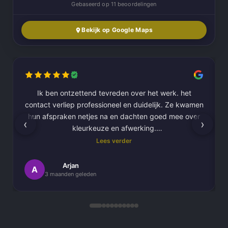
Gebaseerd op 11 beoordelingen
Bekijk op Google Maps
Ik ben ontzettend tevreden over het werk. het
contact verliep professioneel en duidelijk. Ze kwamen
hun afspraken netjes na en dachten goed mee over
‹
›
kleurkeuze en afwerking.
Lees verder
Het schilderwerk zelf is van hoge kwaliteit
uitgevoerd. Alles is strak afgewerkt en ze werkten
Arjan
A
3 maanden geleden
netjes en zorgvuldig, met oog voor detail. .
Daarnaast vond ik de communicatie erg prettig:
Kortom, een betrouwbaar en vakkundig