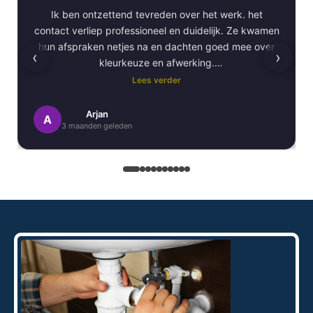
Ik ben ontzettend tevreden over het werk. het
contact verliep professioneel en duidelijk. Ze kwamen
hun afspraken netjes na en dachten goed mee over
‹
›
kleurkeuze en afwerking.
Lees verder
Het schilderwerk zelf is van hoge kwaliteit
uitgevoerd. Alles is strak afgewerkt en ze werkten
Arjan
A
3 maanden geleden
netjes en zorgvuldig, met oog voor detail. .
Daarnaast vond ik de communicatie erg prettig:
Kortom, een betrouwbaar en vakkundig
schildersbedrijf dat ik zeker zou aanbevelen!