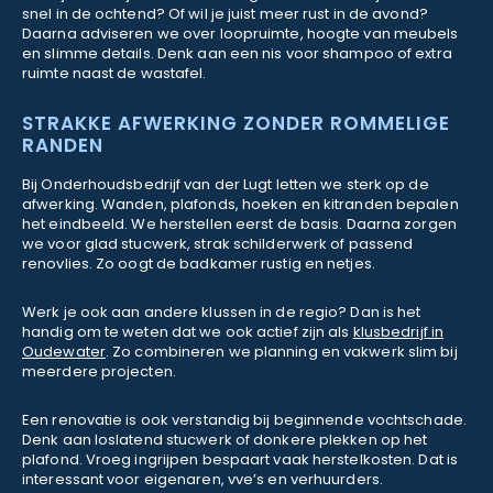
snel in de ochtend? Of wil je juist meer rust in de avond?
Daarna adviseren we over loopruimte, hoogte van meubels
en slimme details. Denk aan een nis voor shampoo of extra
ruimte naast de wastafel.
STRAKKE AFWERKING ZONDER ROMMELIGE
RANDEN
Bij Onderhoudsbedrijf van der Lugt letten we sterk op de
afwerking. Wanden, plafonds, hoeken en kitranden bepalen
het eindbeeld. We herstellen eerst de basis. Daarna zorgen
we voor glad stucwerk, strak schilderwerk of passend
renovlies. Zo oogt de badkamer rustig en netjes.
Werk je ook aan andere klussen in de regio? Dan is het
handig om te weten dat we ook actief zijn als
klusbedrijf in
Oudewater
. Zo combineren we planning en vakwerk slim bij
meerdere projecten.
Een renovatie is ook verstandig bij beginnende vochtschade.
Denk aan loslatend stucwerk of donkere plekken op het
plafond. Vroeg ingrijpen bespaart vaak herstelkosten. Dat is
interessant voor eigenaren, vve’s en verhuurders.