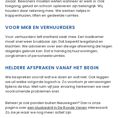
zwaar. Bewoners moeten weten wanneer er werk is. Ook
toegang, geluid en schoon opleveren zijn belangrijk. Wij
houden daar rekening mee. We werken netjes in
trappenhuizen, liften en gedeelde ruimtes.
VOOR MKB EN VERHUURDERS
Voor verhuurders telt snelheid vaak mee. Een badkamer
moet snel weer bruikbaar zijn. Dat beperkt leegstand en
klachten. We adviseren over een stevige afwerking die tegen
dagelijks gebruik kan. Dat is handig bij huurwoningen,
zorgkamers of personeelsruimtes.
HELDERE AFSPRAKEN VANAF HET BEGIN
We bespreken vooraf wat we doen en wat niet. Ook leggen
we uit welke volgorde logisch is. Zo voorkom je verrassingen
tijdens de klus. Met ruim vijf jaar ervaring herkennen we veel
voorkomende problemen snel.
Beheer je ook panden buiten Nieuwegein? Dan is onze
pagina over
een klusbedrijf in De Ronde Venen
interessant.
Zo zie je waar we nog meer actief zijn.