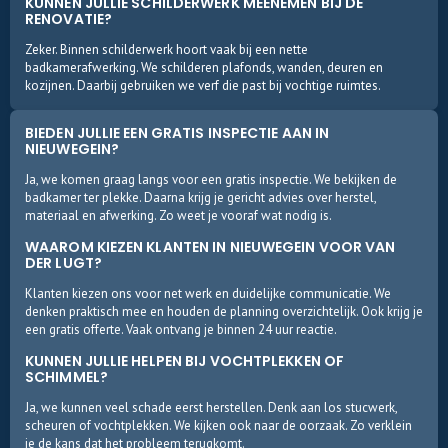
KUNNEN JULLIE SCHILDERWERK MEENEMEN BIJ DE
RENOVATIE?
Zeker. Binnen schilderwerk hoort vaak bij een nette
badkamerafwerking. We schilderen plafonds, wanden, deuren en
kozijnen. Daarbij gebruiken we verf die past bij vochtige ruimtes.
BIEDEN JULLIE EEN GRATIS INSPECTIE AAN IN
NIEUWEGEIN?
Ja, we komen graag langs voor een gratis inspectie. We bekijken de
badkamer ter plekke. Daarna krijg je gericht advies over herstel,
materiaal en afwerking. Zo weet je vooraf wat nodig is.
WAAROM KIEZEN KLANTEN IN NIEUWEGEIN VOOR VAN
DER LUGT?
Klanten kiezen ons voor net werk en duidelijke communicatie. We
denken praktisch mee en houden de planning overzichtelijk. Ook krijg je
een gratis offerte. Vaak ontvang je binnen 24 uur reactie.
KUNNEN JULLIE HELPEN BIJ VOCHTPLEKKEN OF
SCHIMMEL?
Ja, we kunnen veel schade eerst herstellen. Denk aan los stucwerk,
scheuren of vochtplekken. We kijken ook naar de oorzaak. Zo verklein
je de kans dat het probleem terugkomt.