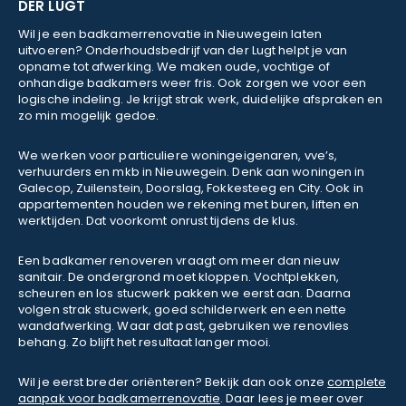
DER LUGT
Wil je een badkamerrenovatie in Nieuwegein laten
uitvoeren? Onderhoudsbedrijf van der Lugt helpt je van
opname tot afwerking. We maken oude, vochtige of
onhandige badkamers weer fris. Ook zorgen we voor een
logische indeling. Je krijgt strak werk, duidelijke afspraken en
zo min mogelijk gedoe.
We werken voor particuliere woningeigenaren, vve’s,
verhuurders en mkb in Nieuwegein. Denk aan woningen in
Galecop, Zuilenstein, Doorslag, Fokkesteeg en City. Ook in
appartementen houden we rekening met buren, liften en
werktijden. Dat voorkomt onrust tijdens de klus.
Een badkamer renoveren vraagt om meer dan nieuw
sanitair. De ondergrond moet kloppen. Vochtplekken,
scheuren en los stucwerk pakken we eerst aan. Daarna
volgen strak stucwerk, goed schilderwerk en een nette
wandafwerking. Waar dat past, gebruiken we renovlies
behang. Zo blijft het resultaat langer mooi.
Wil je eerst breder oriënteren? Bekijk dan ook onze
complete
aanpak voor badkamerrenovatie
. Daar lees je meer over