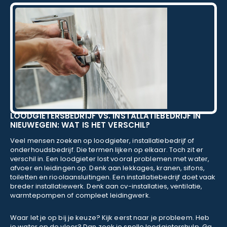
LOODGIETERSBEDRIJF VS. INSTALLATIEBEDRIJF IN
NIEUWEGEIN: WAT IS HET VERSCHIL?
Veel mensen zoeken op loodgieter, installatiebedrijf of
onderhoudsbedrijf. Die termen lijken op elkaar. Toch zit er
verschil in. Een loodgieter lost vooral problemen met water,
afvoer en leidingen op. Denk aan lekkages, kranen, sifons,
toiletten en rioolaansluitingen. Een installatiebedrijf doet vaak
breder installatiewerk. Denk aan cv-installaties, ventilatie,
warmtepompen of compleet leidingwerk.
Waar let je op bij je keuze? Kijk eerst naar je probleem. Heb
je water op de vloer? Dan zoek je snelle loodgietershulp. Ga