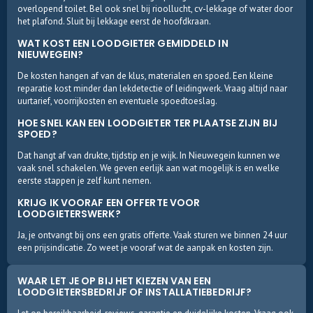
overlopend toilet. Bel ook snel bij rioollucht, cv-lekkage of water door
het plafond. Sluit bij lekkage eerst de hoofdkraan.
WAT KOST EEN LOODGIETER GEMIDDELD IN
NIEUWEGEIN?
De kosten hangen af van de klus, materialen en spoed. Een kleine
reparatie kost minder dan lekdetectie of leidingwerk. Vraag altijd naar
uurtarief, voorrijkosten en eventuele spoedtoeslag.
HOE SNEL KAN EEN LOODGIETER TER PLAATSE ZIJN BIJ
SPOED?
Dat hangt af van drukte, tijdstip en je wijk. In Nieuwegein kunnen we
vaak snel schakelen. We geven eerlijk aan wat mogelijk is en welke
eerste stappen je zelf kunt nemen.
KRIJG IK VOORAF EEN OFFERTE VOOR
LOODGIETERSWERK?
Ja, je ontvangt bij ons een gratis offerte. Vaak sturen we binnen 24 uur
een prijsindicatie. Zo weet je vooraf wat de aanpak en kosten zijn.
WAAR LET JE OP BIJ HET KIEZEN VAN EEN
LOODGIETERSBEDRIJF OF INSTALLATIEBEDRIJF?