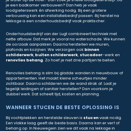
je een badkamer verbouwen? Dan heb je vaak
loodgieterswerk én afwerking nodig. Bij een grotere
verbouwing kan een installatiebedrijf passen. Bij herstel na
lekkage is een onderhoudsbedrijf vaak praktischer.
Onderhoudsbedrijf van der Lugt combineert techniek met
nette afbouw. Dat merk je vooral na waterschade. We kunnen
de oorzaak aanpakken. Daarna herstellen we muren,
plafonds en kozijnen. We verzorgen ook
binnen
schilderwerk
,
buiten schilderwerk
,
stucadoor
-werk en
renovlies behang
. Zo hoef je niet drie partijen te bellen.
Renovlies behang is slim bij gladde wanden in nieuwbouw of
appartementen. Het maakt kleine scheurtjes minder
zichtbaar. Daarna schilderen we de wand strak af. Laat je
tegelijk leidingen of sanitair herstellen? Dan voorkom je
dubbel werk. Dat scheelt tijd, kosten en planning.
WANNEER STUCEN DE BESTE OPLOSSING IS
Bij vochtplekken en herstelde sleuven is
stucen
vaak nodig.
Een vlakke laag geeft de beste basis. Daarna kan er verf of
behang op. In Nieuwegein zien we dit vaak na lekkage in