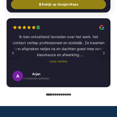
Bekijk op Google Maps
Ik ben ontzettend tevreden over het werk. het
contact verliep professioneel en duidelijk. Ze kwamen
hun afspraken netjes na en dachten goed mee over
‹
›
kleurkeuze en afwerking.
Lees verder
Het schilderwerk zelf is van hoge kwaliteit
uitgevoerd. Alles is strak afgewerkt en ze werkten
Arjan
A
3 maanden geleden
netjes en zorgvuldig, met oog voor detail. .
Daarnaast vond ik de communicatie erg prettig:
Kortom, een betrouwbaar en vakkundig
schildersbedrijf dat ik zeker zou aanbevelen!