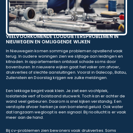
VEELVOORKOMENDE LOODGIETERSPROBLEMEN IN
NIEUWEGEIN EN OMLIGGENDE WIJKEN
In Nieuwegein komen sommige problemen opvallend vaak
terug. In oudere woningen zien we slijtage aan leidingen en
kitnaden. In appartementen ontstaat schade soms door
bovenburen. In nieuwere wijken gaat het vaker om afvoer,
drukverlies of slechte aansluitingen. Vooral in Galecop, Batau,
Zuilenstein en Doorslag krijgen we zulke meldingen.
Een lekkage begint vaak klein. Je ziet een vochtplek,
loslatende verf of bolstaand stucwerk. Toch kan er achter de
wand veel gebeuren. Daarom is snel kijken verstandig. Een
verstopte afvoer herken je aan borrelend geluid. Ook water
dat langzaam wegloopt is een signaal. Bij rioollucht is er vaak
meer aan de hand.
Bij cv-problemen zien bewoners vaak drukverlies. Soms