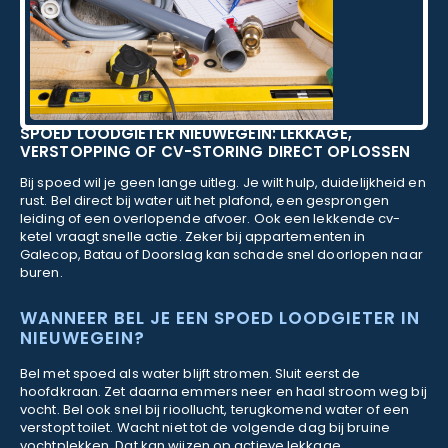
SPOED LOODGIETER NIEUWEGEIN: LEKKAGE,
VERSTOPPING OF CV-STORING DIRECT OPLOSSEN
Bij spoed wil je geen lange uitleg. Je wilt hulp, duidelijkheid en
rust. Bel direct bij water uit het plafond, een gesprongen
leiding of een overlopende afvoer. Ook een lekkende cv-
ketel vraagt snelle actie. Zeker bij appartementen in
Galecop, Batau of Doorslag kan schade snel doorlopen naar
buren.
WANNEER BEL JE EEN SPOED LOODGIETER IN
NIEUWEGEIN?
Bel met spoed als water blijft stromen. Sluit eerst de
hoofdkraan. Zet daarna emmers neer en haal stroom weg bij
vocht. Bel ook snel bij rioollucht, terugkomend water of een
verstopt toilet. Wacht niet tot de volgende dag bij bruine
vochtplekken. Dat kan wijzen op actieve lekkage.