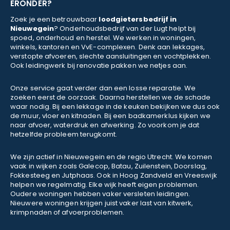
ERONDER?
Zoek je een betrouwbaar
loodgietersbedrijf in
Nieuwegein
? Onderhoudsbedrijf van der Lugt helpt bij
spoed, onderhoud en herstel. We werken in woningen,
winkels, kantoren en VvE-complexen. Denk aan lekkages,
verstopte afvoeren, slechte aansluitingen en vochtplekken.
Ook leidingwerk bij renovatie pakken we netjes aan.
Onze service gaat verder dan een losse reparatie. We
zoeken eerst de oorzaak. Daarna herstellen we de schade
waar nodig. Bij een lekkage in de keuken bekijken we dus ook
de muur, vloer en kitnaden. Bij een badkamerklus kijken we
naar afvoer, waterdruk en afwerking. Zo voorkom je dat
hetzelfde probleem terugkomt.
We zijn actief in Nieuwegein en de regio Utrecht. We komen
vaak in wijken zoals Galecop, Batau, Zuilenstein, Doorslag,
Fokkesteeg en Jutphaas. Ook in Hoog Zandveld en Vreeswijk
helpen we regelmatig. Elke wijk heeft eigen problemen.
Oudere woningen hebben vaker versleten leidingen.
Nieuwere woningen krijgen juist vaker last van kitwerk,
krimpnaden of afvoerproblemen.