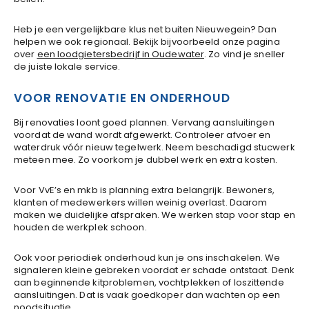
Heb je een vergelijkbare klus net buiten Nieuwegein? Dan
helpen we ook regionaal. Bekijk bijvoorbeeld onze pagina
over
een loodgietersbedrijf in Oudewater
. Zo vind je sneller
de juiste lokale service.
VOOR RENOVATIE EN ONDERHOUD
Bij renovaties loont goed plannen. Vervang aansluitingen
voordat de wand wordt afgewerkt. Controleer afvoer en
waterdruk vóór nieuw tegelwerk. Neem beschadigd stucwerk
meteen mee. Zo voorkom je dubbel werk en extra kosten.
Voor VvE’s en mkb is planning extra belangrijk. Bewoners,
klanten of medewerkers willen weinig overlast. Daarom
maken we duidelijke afspraken. We werken stap voor stap en
houden de werkplek schoon.
Ook voor periodiek onderhoud kun je ons inschakelen. We
signaleren kleine gebreken voordat er schade ontstaat. Denk
aan beginnende kitproblemen, vochtplekken of loszittende
aansluitingen. Dat is vaak goedkoper dan wachten op een
noodsituatie.