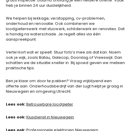
gratis inspectie. Daarna ontvang je een heldere offerte. Vaak
heb je binnen 24 uur duidelijkheid.
We helpen bij lekkage, verstopping, cv-problemen,
onderhoud en renovatie. Ook combineren we
loodgieterswerk met stucwerk, schilderwerk en renovlies. Dat
is handig na waterschade. Je regelt alles via één
aanspreekpunt.
Vertel kort wat er speelt. Stuur foto’s mee als dat kan. Noem
ook je wijk, zoals Batau, Galecop, Doorslag of Vreeswijk. Dan
schatten we de situatie sneller in. Bij spoed geven we meteen
praktische tips.
Ben je klaar om door te pakken? Vraag vrijblijvend een
offerte aan. Onderhoudsbedrijf van der Lugt helpt je graag in
Nieuwegein en omgeving Utrecht.
Lees ook:
Betrouwbare loodgieter
Lees ook:
Klusdienst in Nieuwegein
Lees ook:
Professionele elektricien Nieuwegein