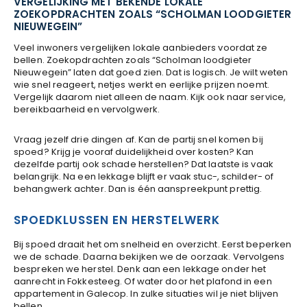
VERGELIJKING MET BEKENDE LOKALE
ZOEKOPDRACHTEN ZOALS “SCHOLMAN LOODGIETER
NIEUWEGEIN”
Veel inwoners vergelijken lokale aanbieders voordat ze
bellen. Zoekopdrachten zoals “Scholman loodgieter
Nieuwegein” laten dat goed zien. Dat is logisch. Je wilt weten
wie snel reageert, netjes werkt en eerlijke prijzen noemt.
Vergelijk daarom niet alleen de naam. Kijk ook naar service,
bereikbaarheid en vervolgwerk.
Vraag jezelf drie dingen af. Kan de partij snel komen bij
spoed? Krijg je vooraf duidelijkheid over kosten? Kan
dezelfde partij ook schade herstellen? Dat laatste is vaak
belangrijk. Na een lekkage blijft er vaak stuc-, schilder- of
behangwerk achter. Dan is één aanspreekpunt prettig.
SPOEDKLUSSEN EN HERSTELWERK
Bij spoed draait het om snelheid en overzicht. Eerst beperken
we de schade. Daarna bekijken we de oorzaak. Vervolgens
bespreken we herstel. Denk aan een lekkage onder het
aanrecht in Fokkesteeg. Of water door het plafond in een
appartement in Galecop. In zulke situaties wil je niet blijven
bellen.