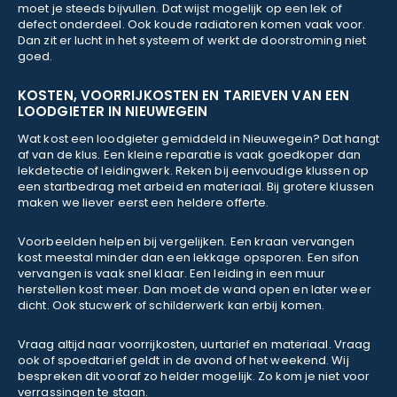
moet je steeds bijvullen. Dat wijst mogelijk op een lek of
defect onderdeel. Ook koude radiatoren komen vaak voor.
Dan zit er lucht in het systeem of werkt de doorstroming niet
goed.
KOSTEN, VOORRIJKOSTEN EN TARIEVEN VAN EEN
LOODGIETER IN NIEUWEGEIN
Wat kost een loodgieter gemiddeld in Nieuwegein? Dat hangt
af van de klus. Een kleine reparatie is vaak goedkoper dan
lekdetectie of leidingwerk. Reken bij eenvoudige klussen op
een startbedrag met arbeid en materiaal. Bij grotere klussen
maken we liever eerst een heldere offerte.
Voorbeelden helpen bij vergelijken. Een kraan vervangen
kost meestal minder dan een lekkage opsporen. Een sifon
vervangen is vaak snel klaar. Een leiding in een muur
herstellen kost meer. Dan moet de wand open en later weer
dicht. Ook stucwerk of schilderwerk kan erbij komen.
Vraag altijd naar voorrijkosten, uurtarief en materiaal. Vraag
ook of spoedtarief geldt in de avond of het weekend. Wij
bespreken dit vooraf zo helder mogelijk. Zo kom je niet voor
verrassingen te staan.