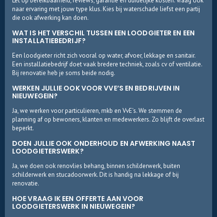
Let op bereikbaarheid, reviews, garantie en duidelijke kosten. Vraag ook
naar ervaring met jouw type klus. Kies bij waterschade liefst een partij
die ook afwerking kan doen.
WAT IS HET VERSCHIL TUSSEN EEN LOODGIETER EN EEN
INSTALLATIEBEDRIJF?
Een loodgieter richt zich vooral op water, afvoer, lekkage en sanitair.
Een installatiebedrijf doet vaak bredere techniek, zoals cv of ventilatie.
Bij renovatie heb je soms beide nodig.
WERKEN JULLIE OOK VOOR VVE’S EN BEDRIJVEN IN
NIEUWEGEIN?
Ja, we werken voor particulieren, mkb en VvE’s. We stemmen de
planning af op bewoners, klanten en medewerkers. Zo blijft de overlast
beperkt.
DOEN JULLIE OOK ONDERHOUD EN AFWERKING NAAST
LOODGIETERSWERK?
Ja, we doen ook renovlies behang, binnen schilderwerk, buiten
schilderwerk en stucadoorwerk. Dit is handig na lekkage of bij
renovatie.
HOE VRAAG IK EEN OFFERTE AAN VOOR
LOODGIETERSWERK IN NIEUWEGEIN?