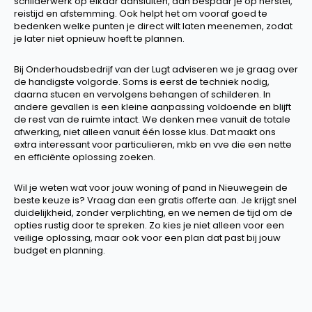
schilderwerk op elkaar aansluiten, dan bespaar je op herstel,
reistijd en afstemming. Ook helpt het om vooraf goed te
bedenken welke punten je direct wilt laten meenemen, zodat
je later niet opnieuw hoeft te plannen.
Bij Onderhoudsbedrijf van der Lugt adviseren we je graag over
de handigste volgorde. Soms is eerst de techniek nodig,
daarna stucen en vervolgens behangen of schilderen. In
andere gevallen is een kleine aanpassing voldoende en blijft
de rest van de ruimte intact. We denken mee vanuit de totale
afwerking, niet alleen vanuit één losse klus. Dat maakt ons
extra interessant voor particulieren, mkb en vve die een nette
en efficiënte oplossing zoeken.
Wil je weten wat voor jouw woning of pand in Nieuwegein de
beste keuze is? Vraag dan een gratis offerte aan. Je krijgt snel
duidelijkheid, zonder verplichting, en we nemen de tijd om de
opties rustig door te spreken. Zo kies je niet alleen voor een
veilige oplossing, maar ook voor een plan dat past bij jouw
budget en planning.