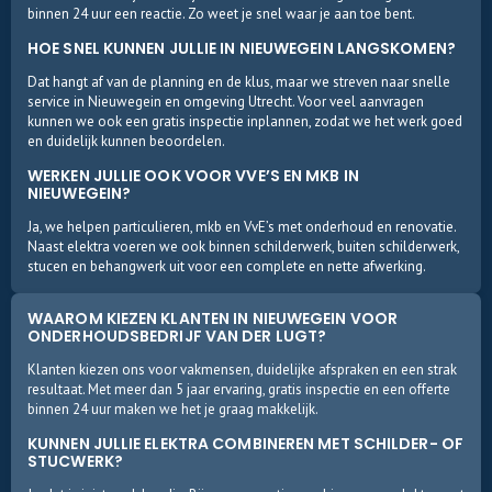
binnen 24 uur een reactie. Zo weet je snel waar je aan toe bent.
HOE SNEL KUNNEN JULLIE IN NIEUWEGEIN LANGSKOMEN?
Dat hangt af van de planning en de klus, maar we streven naar snelle
service in Nieuwegein en omgeving Utrecht. Voor veel aanvragen
kunnen we ook een gratis inspectie inplannen, zodat we het werk goed
en duidelijk kunnen beoordelen.
WERKEN JULLIE OOK VOOR VVE’S EN MKB IN
NIEUWEGEIN?
Ja, we helpen particulieren, mkb en VvE’s met onderhoud en renovatie.
Naast elektra voeren we ook binnen schilderwerk, buiten schilderwerk,
stucen en behangwerk uit voor een complete en nette afwerking.
WAAROM KIEZEN KLANTEN IN NIEUWEGEIN VOOR
ONDERHOUDSBEDRIJF VAN DER LUGT?
Klanten kiezen ons voor vakmensen, duidelijke afspraken en een strak
resultaat. Met meer dan 5 jaar ervaring, gratis inspectie en een offerte
binnen 24 uur maken we het je graag makkelijk.
KUNNEN JULLIE ELEKTRA COMBINEREN MET SCHILDER- OF
STUCWERK?