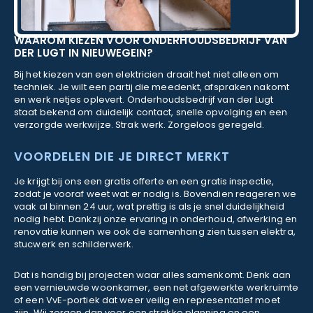
WAAROM KIEZEN VOOR ONDERHOUDSBEDRIJF VAN
DER LUGT IN NIEUWEGEIN?
Bij het kiezen van een elektricien draait het niet alleen om
techniek. Je wilt een partij die meedenkt, afspraken nakomt
en werk netjes oplevert. Onderhoudsbedrijf van der Lugt
staat bekend om duidelijk contact, snelle opvolging en een
verzorgde werkwijze. Strak werk. Zorgeloos geregeld.
VOORDELEN DIE JE DIRECT MERKT
Je krijgt bij ons een gratis offerte en een gratis inspectie,
zodat je vooraf weet wat er nodig is. Bovendien reageren we
vaak al binnen 24 uur, wat prettig is als je snel duidelijkheid
nodig hebt. Dankzij onze ervaring in onderhoud, afwerking en
renovatie kunnen we ook de samenhang zien tussen elektra,
stucwerk en schilderwerk.
Dat is handig bij projecten waar alles samenkomt. Denk aan
een vernieuwde woonkamer, een net afgewerkte werkruimte
of een VvE-portiek dat weer veilig en representatief moet
zijn. Wij zorgen dan voor een strakke planning en een