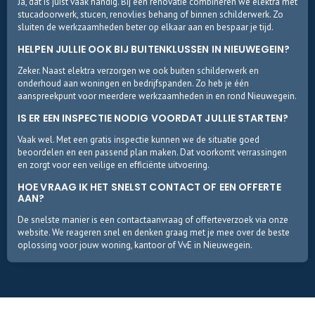
Ja, dat is juist vaak handig. Bij een renovatie combineren we elektra met
stucadoorwerk, stucen, renovlies behang of binnen schilderwerk. Zo
sluiten de werkzaamheden beter op elkaar aan en bespaar je tijd.
HELPEN JULLIE OOK BIJ BUITENKLUSSEN IN NIEUWEGEIN?
Zeker. Naast elektra verzorgen we ook buiten schilderwerk en
onderhoud aan woningen en bedrijfspanden. Zo heb je één
aanspreekpunt voor meerdere werkzaamheden in en rond Nieuwegein.
IS ER EEN INSPECTIE NODIG VOORDAT JULLIE STARTEN?
Vaak wel. Met een gratis inspectie kunnen we de situatie goed
beoordelen en een passend plan maken. Dat voorkomt verrassingen
en zorgt voor een veilige en efficiënte uitvoering.
HOE VRAAG IK HET SNELST CONTACT OF EEN OFFERTE
AAN?
De snelste manier is een contactaanvraag of offerteverzoek via onze
website. We reageren snel en denken graag met je mee over de beste
oplossing voor jouw woning, kantoor of VvE in Nieuwegein.