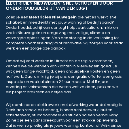
ELEKTRICIEN NIEUWEGEIN: SNEL GEHOLPEN DOOR
ONDERHOUDSBEDRIJF VAN DER LUGT
Zoek je een
Elektricien Nieuwegein
die netjes werkt, snel
schakelt en meedenkt met jouw woning of bedrijfspand?
Onderhoudsbedrijf van der Lugt helpt particulieren, mkb en
vve in Nieuwegein en omgeving met veilige, slimme en
verzorgde oplossingen. Van een storing in de verlichting tot
complete voorbereiding voor renovatie: wij zorgen voor strak
werk en een zorgeloze aanpak.
Omdat wij veel werken in Utrecht en de regio eromheen,
kennen we de wensen van klanten in Nieuwegein goed. Je
wilt geen lange wachttijd, geen onduidelijke kosten en geen
half werk. Daarom krijg je bij ons een gratis offerte, een gratis
inspectie en vaak al binnen 24 uur reactie. Met 5+ jaar
ervaring en vakmensen die weten wat ze doen, pakken we
elk project praktisch en netjes aan.
Wij combineren elektrowerk met afwerking waar dat nodig is.
Denk aan renovlies behang, binnen schilderwerk, buiten
schilderwerk, stucadoorwerk en stucen na een verbouwing.
Zo heb je één aanspreekpunt voor een strakke oplevering.
Dat is wel zo prettig als je jouw woning, kantoor of VvE-ruimte