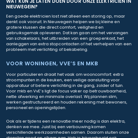
WAT KUN JE LATEN DOEN DOOR ONZE ELEKTRICIEN IN
NIEUWEGEIN?
Een goede elektricien lost niet alleen een storing op, maar
denkt ook vooruit. In Nieuwegein helpen we bij kleine en
grotere klussen die direct comfort, veiligheid en
gebruiksgemak opleveren. Dat kan gaan om het vervangen
van schakelaars, het uitbreiden van een groepenkast, het
aanleggen van extra stopcontacten of het verhelpen van een
probleem met verlichting of bekabeling.
VOOR WONINGEN, VVE’S EN MKB
Voor particulieren draait het vaak om wooncomfort: extra
stroompunten in de keuken, een veilige aansluiting voor
apparatuur of betere verlichting in de gang, zolder of tuin.
Voor mkb en VvE’s ligt de focus vaker op betrouwbaarheid,
nette afwerking en minimale overlast. Wij plannen slim,
werken gestructureerd en houden rekening met bewoners,
personeel en openingstijden.
Ook als er tijdens een renovatie meer nodig is dan elektra,
denken we mee. Juist bij een verbouwing komen
verschillende werkzaamheden samen. Daarom sluiten onze
diensten goed op elkaar aan. Heb je bijvoorbeeld ook