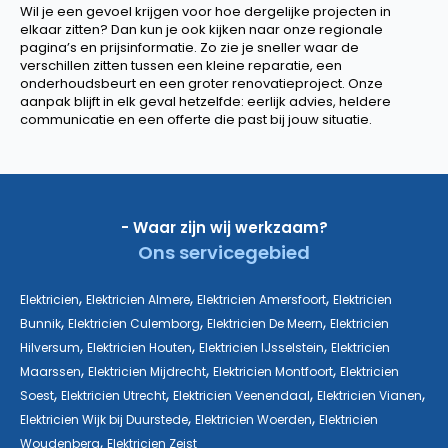
Wil je een gevoel krijgen voor hoe dergelijke projecten in
elkaar zitten? Dan kun je ook kijken naar onze regionale
pagina’s en prijsinformatie. Zo zie je sneller waar de
verschillen zitten tussen een kleine reparatie, een
onderhoudsbeurt en een groter renovatieproject. Onze
aanpak blijft in elk geval hetzelfde: eerlijk advies, heldere
communicatie en een offerte die past bij jouw situatie.
- Waar zijn wij werkzaam?
Ons servicegebied
,
,
,
Elektricien
Elektricien Almere
Elektricien Amersfoort
Elektricien
,
,
,
Bunnik
Elektricien Culemborg
Elektricien De Meern
Elektricien
,
,
,
Hilversum
Elektricien Houten
Elektricien IJsselstein
Elektricien
,
,
,
Maarssen
Elektricien Mijdrecht
Elektricien Montfoort
Elektricien
,
,
,
,
Soest
Elektricien Utrecht
Elektricien Veenendaal
Elektricien Vianen
,
,
Elektricien Wijk bij Duurstede
Elektricien Woerden
Elektricien
,
Woudenberg
Elektricien Zeist