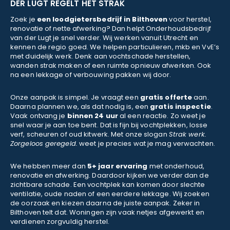
DER LUGT REGELT HET STRAK
Zoek je
een loodgietersbedrijf in Bilthoven
voor herstel,
renovatie of nette afwerking? Dan helpt Onderhoudsbedrijf
van der Lugt je snel verder. Wij werken vanuit Utrecht en
kennen de regio goed. We helpen particulieren, mkb en VvE’s
met duidelijk werk. Denk aan vochtschade herstellen,
wanden strak maken of een ruimte opnieuw afwerken. Ook
na een lekkage of verbouwing pakken wij door.
Onze aanpak is simpel. Je vraagt een
gratis offerte
aan.
Daarna plannen we, als dat nodig is, een
gratis inspectie
.
Vaak ontvang je
binnen 24 uur
al een reactie. Zo weet je
snel waar je aan toe bent. Dat is fijn bij vochtplekken, losse
verf, scheuren of oud kitwerk. Met onze slogan
Strak werk.
Zorgeloos geregeld.
weet je precies wat je mag verwachten.
We hebben meer dan
5+ jaar ervaring
met onderhoud,
renovatie en afwerking. Daardoor kijken we verder dan de
zichtbare schade. Een vochtplek kan komen door slechte
ventilatie, oude naden of een eerdere lekkage. Wij zoeken
de oorzaak en kiezen daarna de juiste aanpak. Zeker in
Bilthoven telt dat. Woningen zijn vaak netjes afgewerkt en
verdienen zorgvuldig herstel.