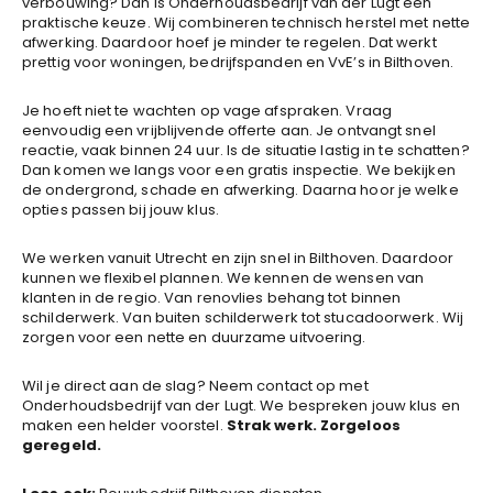
verbouwing? Dan is Onderhoudsbedrijf van der Lugt een
praktische keuze. Wij combineren technisch herstel met nette
afwerking. Daardoor hoef je minder te regelen. Dat werkt
prettig voor woningen, bedrijfspanden en VvE’s in Bilthoven.
Je hoeft niet te wachten op vage afspraken. Vraag
eenvoudig een vrijblijvende offerte aan. Je ontvangt snel
reactie, vaak binnen 24 uur. Is de situatie lastig in te schatten?
Dan komen we langs voor een gratis inspectie. We bekijken
de ondergrond, schade en afwerking. Daarna hoor je welke
opties passen bij jouw klus.
We werken vanuit Utrecht en zijn snel in Bilthoven. Daardoor
kunnen we flexibel plannen. We kennen de wensen van
klanten in de regio. Van renovlies behang tot binnen
schilderwerk. Van buiten schilderwerk tot stucadoorwerk. Wij
zorgen voor een nette en duurzame uitvoering.
Wil je direct aan de slag? Neem contact op met
Onderhoudsbedrijf van der Lugt. We bespreken jouw klus en
maken een helder voorstel.
Strak werk. Zorgeloos
geregeld.