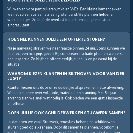
VOOR WIE IS JULLIE WERK BEDOELD?
Wij werken voor particulieren, mkb en VvE’s. Een kleine kamer pakken
we net zo serieus aan als een groter pand. We plannen helder en
werken netjes. Zo blijft de overlast beperkt en krijg je een strak
eindresultaat.
HOE SNEL KUNNEN JULLIE EEN OFFERTE STUREN?
Na je aanvraag streven we naar reactie binnen 24 uur. Soms kunnen we
al direct een richtprijs geven. Bij complexere schade plannen we eerst
een inspectie. Zo blijft de offerte eerlijk, duidelijk en passend bij de
situatie.
WAAROM KIEZEN KLANTEN IN BILTHOVEN VOOR VAN DER
LUGT?
Klanten kiezen ons door onze duidelijke afspraken en nette afwerking.
We denken mee over volgorde, materiaal en planning. Met 5+ jaar
ervaring zien we snel wat nodig is. Ook bieden we een gratis inspectie
en offerte.
DOEN JULLIE OOK SCHILDERWERK EN STUCWERK SAMEN?
Ja, dat doen we vaak. Stucwerk, renovlies behang en schilderwerk
sluiten goed op elkaar aan. Door dit samen te plannen, voorkom je
wachttijd en misverstanden. Je krijgt één strak eindresultaat met één