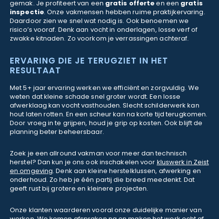
gemak. Je profiteert van een
gratis offerte
en een
gratis
inspectie
. Onze vakmensen hebben ruime praktijkervaring.
Daardoor zien we snel wat nodig is. Ook benoemen we
risico’s vooraf. Denk aan vocht in onderlagen, losse verf of
zwakke kitnaden. Zo voorkom je verrassingen achteraf.
ERVARING DIE JE TERUGZIET IN HET
RESULTAAT
Met 5+ jaar ervaring werken we efficiënt en zorgvuldig. We
weten dat kleine schade snel groter wordt. Een losse
afwerklaag kan vocht vasthouden. Slecht schilderwerk kan
hout laten rotten. En een scheur kan na korte tijd terugkomen.
Door vroeg in te grijpen, houd je grip op kosten. Ook blijft de
planning beter beheersbaar.
Zoek je een allround vakman voor meer dan technisch
herstel? Dan kun je ons ook inschakelen voor
kluswerk in Zeist
en omgeving
. Denk aan kleine herstelklussen, afwerking en
onderhoud. Zo heb je één partij die breed meedenkt. Dat
geeft rust bij grotere en kleinere projecten.
Onze klanten waarderen vooral onze duidelijke manier van
werken. We komen afspraken na en maken het werk echt af.