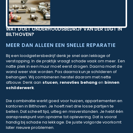
WAT DOET ONDERHOUDSBEDRIJF VAN DER LUGT IN
BILTHOVEN?
MEER DAN ALLEEN EEN SNELLE REPARATIE
Bij een loodgietersbedrijf denk je snel aan lekkage of
verstopping. In de praktijk vraagt schade vaak om meer. Een
natte plek in een muur moet eerst drogen. Daarna moet de
wand weer vlak worden. Pas daarna kun je schilderen of
behangen. Wij combineren herstel daarom met nette
afbouw. Denk aan
stucen
,
renovlies behang
en
binnen
schilderwerk
.
Die combinatie werkt goed voor huizen, appartementen en
kantoren in Bilthoven. Je hoeft niet drie losse partijen te
bellen. Dat scheelt tijd, uitleg en misverstanden. Je hebt één
aanspreekpunt van opname tot oplevering. Dat is vooral
handig bij schade na lekkage. De juiste volgorde voorkomt
later nieuwe problemen.