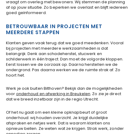
vraagt om overleg met bewoners. Wij stemmen de planning
af op jouw situatie. Zo beperken we overlast en blijft iedereen
goed geïnformeerd.
BETROUWBAAR IN PROJECTEN MET
MEERDERE STAPPEN
Klanten geven vaak terug dat we goed meedenken. Vooral
bij projecten met meerdere werkzaamheden is dat
belangrijk. Denk aan schadeherstel, stucwerk en
schilderwerk in één traject. Dan moet de volgorde kloppen.
Eerst lossen we de oorzaak op. Daarna herstellen we de
ondergrond. Pas daarna werken we de ruimte strak af. Zo
hoort het.
Werk je ook buiten Bilthoven? Bekijk dan de mogelijkheden
voor
onderhoud en afwerking in Breukelen
. Zo zie je direct
dat we breed inzetbaar zijn in de regio Utrecht.
Of het nu gaat om een kleine opknapbeurt of groot
onderhoud: wij houden overzicht. Je krijgt duidelijke
afspraken en netjes werk. Dat is waarom klanten ons
opnieuw bellen. Ze weten wat ze krijgen. Strak werk, zonder
onnodige zorgen.