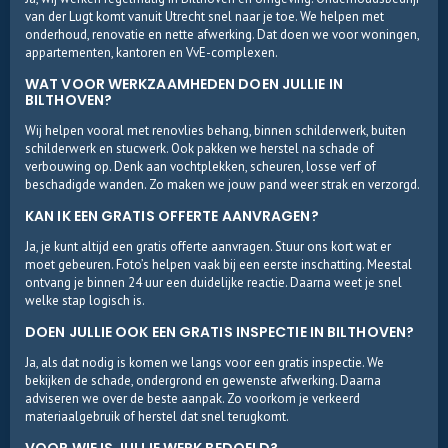
van der Lugt komt vanuit Utrecht snel naar je toe. We helpen met
onderhoud, renovatie en nette afwerking. Dat doen we voor woningen,
appartementen, kantoren en VvE-complexen.
WAT VOOR WERKZAAMHEDEN DOEN JULLIE IN
BILTHOVEN?
Wij helpen vooral met renovlies behang, binnen schilderwerk, buiten
schilderwerk en stucwerk. Ook pakken we herstel na schade of
verbouwing op. Denk aan vochtplekken, scheuren, losse verf of
beschadigde wanden. Zo maken we jouw pand weer strak en verzorgd.
KAN IK EEN GRATIS OFFERTE AANVRAGEN?
Ja, je kunt altijd een gratis offerte aanvragen. Stuur ons kort wat er
moet gebeuren. Foto’s helpen vaak bij een eerste inschatting. Meestal
ontvang je binnen 24 uur een duidelijke reactie. Daarna weet je snel
welke stap logisch is.
DOEN JULLIE OOK EEN GRATIS INSPECTIE IN BILTHOVEN?
Ja, als dat nodig is komen we langs voor een gratis inspectie. We
bekijken de schade, ondergrond en gewenste afwerking. Daarna
adviseren we over de beste aanpak. Zo voorkom je verkeerd
materiaalgebruik of herstel dat snel terugkomt.