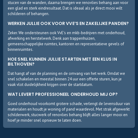
stucen van de wanden, daarna brengen we renovlies behang aan voor
een glad en sterk eindresultaat. Dat is ideaal als je direct mooi wilt
schilderen of behangen.
WERKEN JULLIE OOK VOOR VVE’S EN ZAKELIJKE PANDEN?
Zeker. We ondersteunen ook VvE’s en mkb-bedrijven met onderhoud,
afwerking en herstelwerk. Denk aan trappenhuizen,
gemeenschappelijke ruimtes, kantoren en representatieve gevels of
binnenruimtes.
HOE SNEL KUNNEN JULLIE STARTEN MET EEN KLUS IN
BILTHOVEN?
Dat hangt af van de planning en de omvang van het werk. Omdat we
snel schakelen en meestal binnen 24 uur een offerte sturen, kun je
vaak vlot duidelijkheid krijgen over de startdatum.
WAT LEVERT PROFESSIONEEL ONDERHOUD MIJ OP?
Goed onderhoud voorkomt grotere schade, verlengt de levensduur van
materialen en houdt je woning of pand waardevol. Met strak afgewerkt
schilderwerk, stucwerk of renovlies behang blijft alles langer mooi en
hoef je minder snel opnieuw te laten doen.