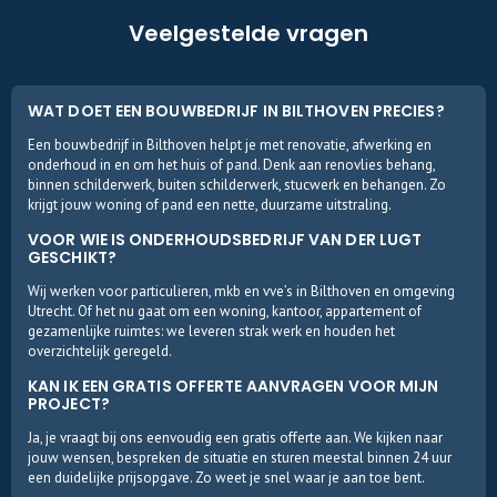
Veelgestelde vragen
WAT DOET EEN BOUWBEDRIJF IN BILTHOVEN PRECIES?
Een bouwbedrijf in Bilthoven helpt je met renovatie, afwerking en
onderhoud in en om het huis of pand. Denk aan renovlies behang,
binnen schilderwerk, buiten schilderwerk, stucwerk en behangen. Zo
krijgt jouw woning of pand een nette, duurzame uitstraling.
VOOR WIE IS ONDERHOUDSBEDRIJF VAN DER LUGT
GESCHIKT?
Wij werken voor particulieren, mkb en vve’s in Bilthoven en omgeving
Utrecht. Of het nu gaat om een woning, kantoor, appartement of
gezamenlijke ruimtes: we leveren strak werk en houden het
overzichtelijk geregeld.
KAN IK EEN GRATIS OFFERTE AANVRAGEN VOOR MIJN
PROJECT?
Ja, je vraagt bij ons eenvoudig een gratis offerte aan. We kijken naar
jouw wensen, bespreken de situatie en sturen meestal binnen 24 uur
een duidelijke prijsopgave. Zo weet je snel waar je aan toe bent.