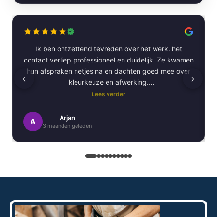
Ik ben ontzettend tevreden over het werk. het
contact verliep professioneel en duidelijk. Ze kwamen
hun afspraken netjes na en dachten goed mee over
‹
›
kleurkeuze en afwerking.
Lees verder
Het schilderwerk zelf is van hoge kwaliteit
uitgevoerd. Alles is strak afgewerkt en ze werkten
Arjan
A
3 maanden geleden
netjes en zorgvuldig, met oog voor detail. .
Daarnaast vond ik de communicatie erg prettig:
Kortom, een betrouwbaar en vakkundig
schildersbedrijf dat ik zeker zou aanbevelen!