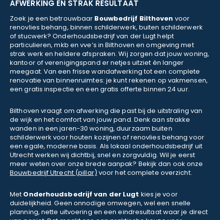
AFWERKING EN STRAK RESULTAAT
Zoek je een betrouwbaar
Bouwbedrijf Bilthoven
voor
renovlies behang, binnen schilderwerk, buiten schilderwerk
of stucwerk? Onderhoudsbedrijf van der Lugt helpt
particulieren, mkb en vve’s in Bilthoven en omgeving met
strak werk en heldere afspraken. Wij zorgen dat jouw woning,
kantoor of verenigingspand er netjes uitziet én langer
meegaat. Van een frisse wandafwerking tot een complete
renovatie van binnenruimtes: je kunt rekenen op vakmensen,
een gratis inspectie en een gratis offerte binnen 24 uur.
Bilthoven vraagt om afwerking die past bij de uitstraling van
de wijk en het comfort van jouw pand. Denk aan strakke
wanden in een jaren-30 woning, duurzaam buiten
schilderwerk voor houten kozijnen of renovlies behang voor
een egale, moderne basis. Als lokaal onderhoudsbedrijf uit
Utrecht werken wij dichtbij, snel en zorgvuldig. Wil je eerst
meer weten over onze brede aanpak? Bekijk dan ook onze
Bouwbedrijf Utrecht (pillar)
voor het complete overzicht.
Met
Onderhoudsbedrijf van der Lugt
kies je voor
duidelijkheid. Geen onnodige omwegen, wel een snelle
planning, nette uitvoering en een eindresultaat waar je direct