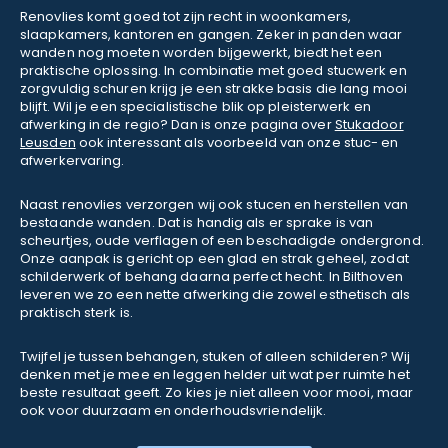
Renovlies komt goed tot zijn recht in woonkamers,
slaapkamers, kantoren en gangen. Zeker in panden waar
wanden nog moeten worden bijgewerkt, biedt het een
praktische oplossing. In combinatie met goed stucwerk en
zorgvuldig schuren krijg je een strakke basis die lang mooi
blijft. Wil je een specialistische blik op pleisterwerk en
afwerking in de regio? Dan is onze pagina over
Stukadoor
Leusden
ook interessant als voorbeeld van onze stuc- en
afwerkervaring.
Naast renovlies verzorgen wij ook stucen en herstellen van
bestaande wanden. Dat is handig als er sprake is van
scheurtjes, oude verflagen of een beschadigde ondergrond.
Onze aanpak is gericht op een glad en strak geheel, zodat
schilderwerk of behang daarna perfect hecht. In Bilthoven
leveren we zo een nette afwerking die zowel esthetisch als
praktisch sterk is.
Twijfel je tussen behangen, stuken of alleen schilderen? Wij
denken met je mee en leggen helder uit wat per ruimte het
beste resultaat geeft. Zo kies je niet alleen voor mooi, maar
ook voor duurzaam en onderhoudsvriendelijk.