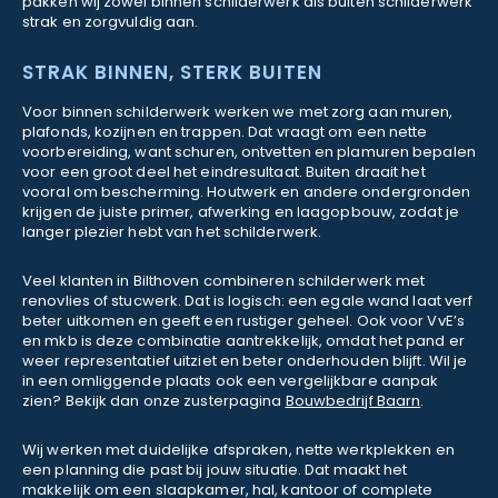
pakken wij zowel binnen schilderwerk als buiten schilderwerk
strak en zorgvuldig aan.
STRAK BINNEN, STERK BUITEN
Voor binnen schilderwerk werken we met zorg aan muren,
plafonds, kozijnen en trappen. Dat vraagt om een nette
voorbereiding, want schuren, ontvetten en plamuren bepalen
voor een groot deel het eindresultaat. Buiten draait het
vooral om bescherming. Houtwerk en andere ondergronden
krijgen de juiste primer, afwerking en laagopbouw, zodat je
langer plezier hebt van het schilderwerk.
Veel klanten in Bilthoven combineren schilderwerk met
renovlies of stucwerk. Dat is logisch: een egale wand laat verf
beter uitkomen en geeft een rustiger geheel. Ook voor VvE’s
en mkb is deze combinatie aantrekkelijk, omdat het pand er
weer representatief uitziet en beter onderhouden blijft. Wil je
in een omliggende plaats ook een vergelijkbare aanpak
zien? Bekijk dan onze zusterpagina
Bouwbedrijf Baarn
.
Wij werken met duidelijke afspraken, nette werkplekken en
een planning die past bij jouw situatie. Dat maakt het
makkelijk om een slaapkamer, hal, kantoor of complete