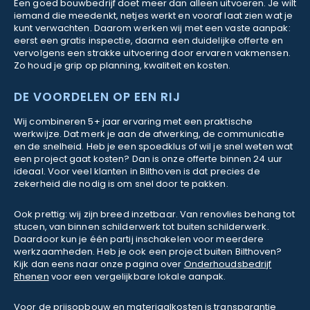
Een goed bouwbedrijf doet meer dan alleen uitvoeren. Je wilt
iemand die meedenkt, netjes werkt en vooraf laat zien wat je
kunt verwachten. Daarom werken wij met een vaste aanpak:
eerst een gratis inspectie, daarna een duidelijke offerte en
vervolgens een strakke uitvoering door ervaren vakmensen.
Zo houd je grip op planning, kwaliteit en kosten.
DE VOORDELEN OP EEN RIJ
Wij combineren 5+ jaar ervaring met een praktische
werkwijze. Dat merk je aan de afwerking, de communicatie
en de snelheid. Heb je een spoedklus of wil je snel weten wat
een project gaat kosten? Dan is onze offerte binnen 24 uur
ideaal. Voor veel klanten in Bilthoven is dat precies de
zekerheid die nodig is om snel door te pakken.
Ook prettig: wij zijn breed inzetbaar. Van renovlies behang tot
stucen, van binnen schilderwerk tot buiten schilderwerk.
Daardoor kun je één partij inschakelen voor meerdere
werkzaamheden. Heb je ook een project buiten Bilthoven?
Kijk dan eens naar onze pagina over
Onderhoudsbedrijf
Rhenen
voor een vergelijkbare lokale aanpak.
Voor de prijsopbouw en materiaalkosten is transparantie