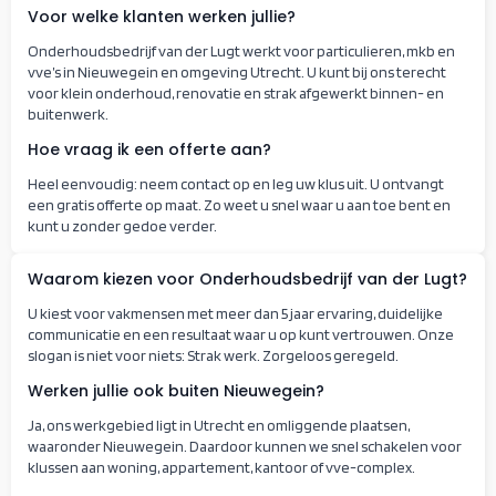
Voor welke klanten werken jullie?
Onderhoudsbedrijf van der Lugt werkt voor particulieren, mkb en
vve’s in Nieuwegein en omgeving Utrecht. U kunt bij ons terecht
voor klein onderhoud, renovatie en strak afgewerkt binnen- en
buitenwerk.
Hoe vraag ik een offerte aan?
Heel eenvoudig: neem contact op en leg uw klus uit. U ontvangt
een gratis offerte op maat. Zo weet u snel waar u aan toe bent en
kunt u zonder gedoe verder.
Waarom kiezen voor Onderhoudsbedrijf van der Lugt?
U kiest voor vakmensen met meer dan 5 jaar ervaring, duidelijke
communicatie en een resultaat waar u op kunt vertrouwen. Onze
slogan is niet voor niets: Strak werk. Zorgeloos geregeld.
Werken jullie ook buiten Nieuwegein?
Ja, ons werkgebied ligt in Utrecht en omliggende plaatsen,
waaronder Nieuwegein. Daardoor kunnen we snel schakelen voor
klussen aan woning, appartement, kantoor of vve-complex.