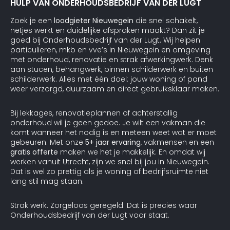
HULP VAN ONDERHOUDSBEDRIJF VAN DER LUGT
Zoek je een
loodgieter Nieuwegein
die snel schakelt,
netjes werkt en duidelijke afspraken maakt? Dan zit je
goed bij Onderhoudsbedrijf van der Lugt. Wij helpen
particulieren, mkb en vve’s in Nieuwegein en omgeving
met onderhoud, renovatie en strak afwerkingwerk. Denk
aan stucen, behangwerk, binnen schilderwerk en buiten
schilderwerk. Alles met één doel: jouw woning of pand
weer verzorgd, duurzaam en direct gebruiksklaar maken.
Bij lekkages, renovatieplannen of achterstallig
onderhoud wil je geen gedoe. Je wilt een vakman die
komt wanneer het nodig is en meteen weet wat er moet
gebeuren. Met onze
5+ jaar ervaring
, vakmensen en een
gratis offerte
maken we het je makkelijk. En omdat wij
werken vanuit Utrecht, zijn we snel bij jou in Nieuwegein.
Dat is wel zo prettig als je woning of bedrijfsruimte niet
lang stil mag staan.
Strak werk. Zorgeloos geregeld. Dat is precies waar
Onderhoudsbedrijf van der Lugt voor staat.