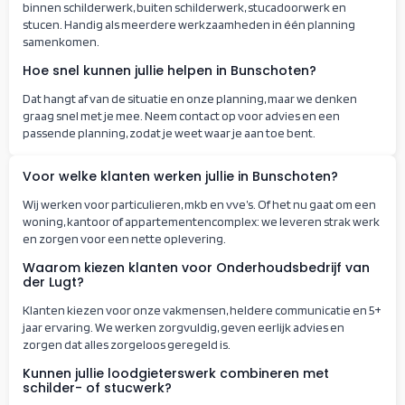
binnen schilderwerk, buiten schilderwerk, stucadoorwerk en
stucen. Handig als meerdere werkzaamheden in één planning
samenkomen.
Hoe snel kunnen jullie helpen in Bunschoten?
Dat hangt af van de situatie en onze planning, maar we denken
graag snel met je mee. Neem contact op voor advies en een
passende planning, zodat je weet waar je aan toe bent.
Voor welke klanten werken jullie in Bunschoten?
Wij werken voor particulieren, mkb en vve’s. Of het nu gaat om een
woning, kantoor of appartementencomplex: we leveren strak werk
en zorgen voor een nette oplevering.
Waarom kiezen klanten voor Onderhoudsbedrijf van
der Lugt?
Klanten kiezen voor onze vakmensen, heldere communicatie en 5+
jaar ervaring. We werken zorgvuldig, geven eerlijk advies en
zorgen dat alles zorgeloos geregeld is.
Kunnen jullie loodgieterswerk combineren met
schilder- of stucwerk?