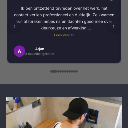
Ik ben ontzettend tevreden over het werk. het
contact verliep professioneel en duidelijk. Ze kwamen
hun afspraken netjes na en dachten goed mee over
‹
›
kleurkeuze en afwerking.
Lees verder
Het schilderwerk zelf is van hoge kwaliteit
uitgevoerd. Alles is strak afgewerkt en ze werkten
Arjan
A
3 maanden geleden
netjes en zorgvuldig, met oog voor detail. .
Daarnaast vond ik de communicatie erg prettig:
Kortom, een betrouwbaar en vakkundig
schildersbedrijf dat ik zeker zou aanbevelen!