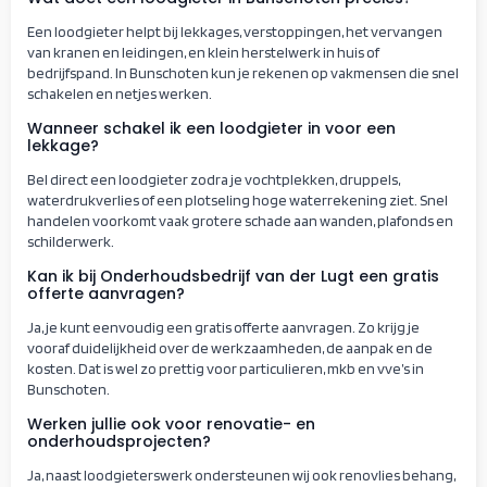
Een loodgieter helpt bij lekkages, verstoppingen, het vervangen
van kranen en leidingen, en klein herstelwerk in huis of
bedrijfspand. In Bunschoten kun je rekenen op vakmensen die snel
schakelen en netjes werken.
Wanneer schakel ik een loodgieter in voor een
lekkage?
Bel direct een loodgieter zodra je vochtplekken, druppels,
waterdrukverlies of een plotseling hoge waterrekening ziet. Snel
handelen voorkomt vaak grotere schade aan wanden, plafonds en
schilderwerk.
Kan ik bij Onderhoudsbedrijf van der Lugt een gratis
offerte aanvragen?
Ja, je kunt eenvoudig een gratis offerte aanvragen. Zo krijg je
vooraf duidelijkheid over de werkzaamheden, de aanpak en de
kosten. Dat is wel zo prettig voor particulieren, mkb en vve’s in
Bunschoten.
Werken jullie ook voor renovatie- en
onderhoudsprojecten?
Ja, naast loodgieterswerk ondersteunen wij ook renovlies behang,