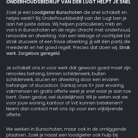
ONDERHOUDSBEDRIJF VAN DER LUGT HELPT JE SNEL
Zoek je een
Loodgieter Bunschoten
die snel schakelt en
netjes werkt? Bij Onderhoudsbedrijf van der Lugt ben je
aan het juiste adres. Wij helpen particulieren, mkb en
vve’s in Bunschoten en de regio Utrecht met onderhoud,
renovatie en afwerking. Van een lekkage of vochtplek tot
strak stucwerk of een frisse afwerking: jij wilt één partij die
meedenkt en het goed regelt. Precies dat doen wij.
Strak
werk. Zorgeloos geregeld.
Je schakelt ons in voor werk dat gewoon goed moet zijn:
renovlies behang, binnen schilderwerk, buiten
schilderwerk, stucen en afwerking door een ervaren
behanger of stucadoor. Dankzij onze 5+ jaar ervaring,
vakmensen en gratis offerte weet je snel waar je aan toe
bent. Geen gedoe, wel duidelijkheid. Wil je weten wat we
voor jouw woning, kantoor of VvE kunnen betekenen?
Neem dan contact met ons op voor een vrijblijvende
offerte.
We werken in Bunschoten, maar ook in de omliggende
plaatsen. Zoek je naast een loodgieter ook hulp bij