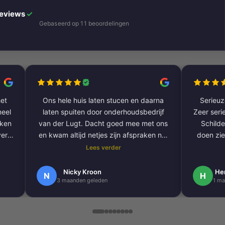
Reviews
✓
Gebaseerd op 11 beoordelingen
et
Ons hele huis laten stucen en daarna
Serieuze
laten spuiten door onderhoudsbedrijf
Zeer serie
aken
van der Lugt. Dacht goed mee met ons
Schilde
ver
en kwam altijd netjes zijn afspraken na.
doen zie
De volgende klus hebben we al gepland
Lees verder
om onze hele buitengevel te doen.
e
Nogmaals bedankt.
Nicky Kroon
He
N
H
3 maanden geleden
1 ma
k
en
.