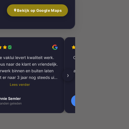
Bekijk op Google Maps
 vaklui levert kwaliteit werk.
Complete woning laten renov
us naar de klant en vriendelijk.
vloer tot plafond. Alles pe
rwerk binnen en buiten laten
afgewerkt, inclusief tegels, 
›
t er naar 3 jaar nog steeds uit
kitnaden, PVC-vloer 
als nieuw.
vloerverwarming. Zeer tevred
Lees verder
Lees verder
resultaat. Absoluut een aa
nnie Semler
Lilly Verbeek
L
anden geleden
1 maanden geleden