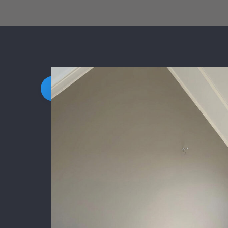
Daarnaast vond ik de communicatie
prettig:
Kortom, een betrouwbaar en vakku
schildersbedrijf dat ik zeker zou
aanbevelen!
Stukadoor Utrecht