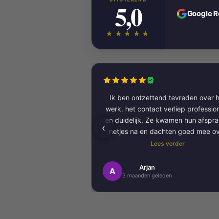
5,0
Google 
★★★★★
Ik ben ontzettend tevreden over h
werk. het contact verliep professioneel
en duidelijk. Ze kwamen hun afspr
‹
netjes na en dachten goed mee o
kleurkeuze en afwerking.
Lees verder
Het schilderwerk zelf is van hog
Arjan
A
3 maanden geleden
kwaliteit uitgevoerd. Alles is stra
afgewerkt en ze werkten netjes 
zorgvuldig, met oog voor detail. 