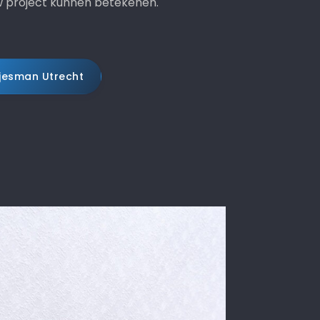
w project kunnen betekenen.
jesman Utrecht