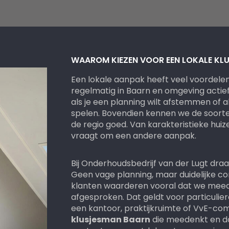
 erg
ndig
WAAROM KIEZEN VOOR EEN LOKALE KL
Een lokale aanpak heeft veel voordele
regelmatig in Baarn en omgeving actief 
als je een planning wilt afstemmen of
spelen. Bovendien kennen we de soort
de regio goed. Van karakteristieke hui
vraagt om een andere aanpak.
Bij Onderhoudsbedrijf van der Lugt dra
Geen vage planning, maar duidelijke c
klanten waarderen vooral dat we meed
afgesproken. Dat geldt voor particulie
een kantoor, praktijkruimte of VvE-co
klusjesman Baarn
die meedenkt en do