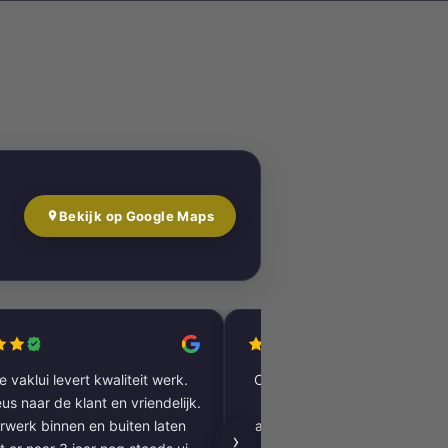
Bekijk op Google Maps
 vaklui levert kwaliteit werk.
Complete woning laten renov
us naar de klant en vriendelijk.
vloer tot plafond. Alles pe
rwerk binnen en buiten laten
afgewerkt, inclusief tegels, 
›