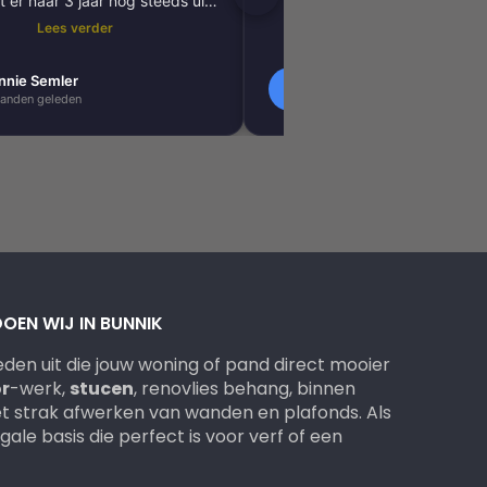
t er naar 3 jaar nog steeds uit
kitnaden, PVC-vloer 
als nieuw.
vloerverwarming. Zeer tevred
Lees verder
Lees verder
resultaat. Absoluut een aa
nnie Semler
Lilly Verbeek
L
anden geleden
1 maanden geleden
OEN WIJ IN BUNNIK
den uit die jouw woning of pand direct mooier
r
-werk,
stucen
, renovlies behang, binnen
et strak afwerken van wanden en plafonds. Als
ale basis die perfect is voor verf of een