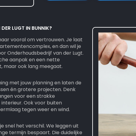
DER LUGT IN BUNNIK?
 maar vooral om vertrouwen. Je laat
partementencomplex, en dan wil je
oor Onderhoudsbedrijf van der Lugt.
che aanpak en een nette
ogt, maar ook lang meegaat.
ng met jouw planning en laten de
ssen én grotere projecten. Denk
hangen voor een strakke
 interieur. Ook voor buiten
ermlaag tegen weer en wind.
e snel het verschil. We leggen uit
ange termijn bespaart. Die duidelijke