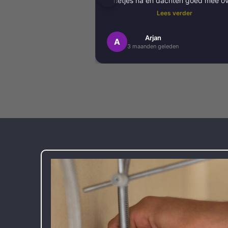
netjes na en dachten goed mee o
kleurkeuze en afwerking.
Lees verder
Het schilderwerk zelf is van hog
Arjan
A
3 maanden geleden
kwaliteit uitgevoerd. Alles is stra
afgewerkt en ze werkten netjes 
zorgvuldig, met oog voor detail. 
Daarnaast vond ik de communicatie
prettig:
Kortom, een betrouwbaar en vakku
schildersbedrijf dat ik zeker zou
aanbevelen!