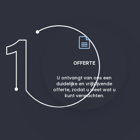
OFFERTE
U ontvangt van ons een
duidelijke en vrijblijvende
offerte, zodat u weet wat u
kunt verwachten.