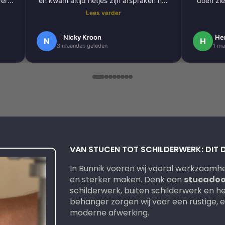
ver
en kwam altijd netjes zijn afspraken na.
doen zie
De volgende klus hebben we al gepland
Lees verder
om onze hele buitengevel te doen.
e
Nogmaals bedankt.
Nicky Kroon
He
N
H
3 maanden geleden
1 ma
k
en
.
 erg
ndig
VAN STUCEN TOT SCHILDERWERK: DIT D
In Bunnik voeren wij vooral werkzaamhe
en sterker maken. Denk aan
stucadoo
schilderwerk, buiten schilderwerk en h
behanger zorgen wij voor een rustige, eg
moderne afwerking.