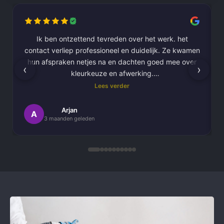
Ik ben ontzettend tevreden over het werk. het
contact verliep professioneel en duidelijk. Ze kwamen
hun afspraken netjes na en dachten goed mee over
‹
›
kleurkeuze en afwerking.
Lees verder
Het schilderwerk zelf is van hoge kwaliteit
uitgevoerd. Alles is strak afgewerkt en ze werkten
Arjan
A
3 maanden geleden
netjes en zorgvuldig, met oog voor detail. .
Daarnaast vond ik de communicatie erg prettig:
Kortom, een betrouwbaar en vakkundig
schildersbedrijf dat ik zeker zou aanbevelen!