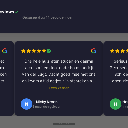
Reviews
✓
Gebaseerd op 11 beoordelingen
et
Ons hele huis laten stucen en daarna
Serieuze
laten spuiten door onderhoudsbedrijf
Zeer serie
aken
van der Lugt. Dacht goed mee met ons
Schilde
ver
en kwam altijd netjes zijn afspraken na.
doen zie
De volgende klus hebben we al gepland
Lees verder
om onze hele buitengevel te doen.
e
Nogmaals bedankt.
Nicky Kroon
He
N
H
3 maanden geleden
1 ma
k
en
.