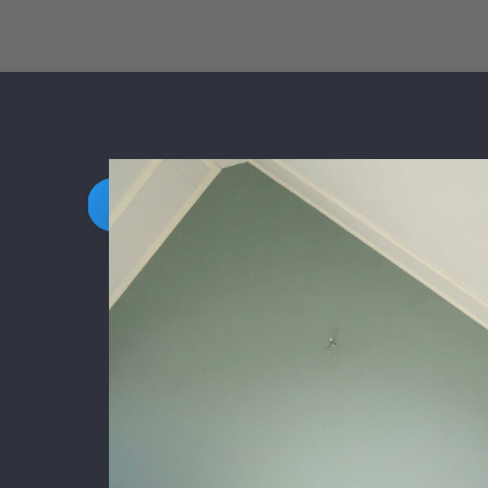
Daarnaast vond ik de communicatie
prettig:
Kortom, een betrouwbaar en vakku
schildersbedrijf dat ik zeker zou
aanbevelen!
Stukadoor Utrecht