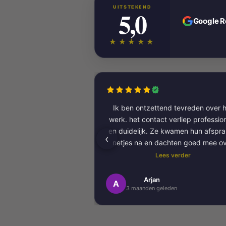
UITSTEKEND
5,0
Google 
★★★★★
Ik ben ontzettend tevreden over h
werk. het contact verliep professioneel
en duidelijk. Ze kwamen hun afspr
‹
netjes na en dachten goed mee o
kleurkeuze en afwerking.
Lees verder
Het schilderwerk zelf is van hog
Arjan
A
3 maanden geleden
kwaliteit uitgevoerd. Alles is stra
afgewerkt en ze werkten netjes 
zorgvuldig, met oog voor detail. 