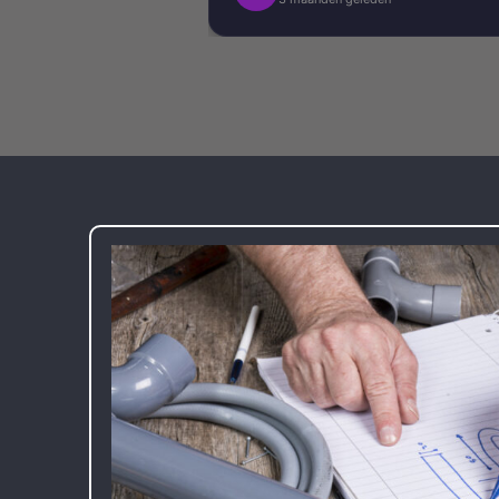
kwaliteit uitgevoerd. Alles is stra
afgewerkt en ze werkten netjes 
zorgvuldig, met oog voor detail. 
Daarnaast vond ik de communicatie
prettig:
Kortom, een betrouwbaar en vakku
schildersbedrijf dat ik zeker zou
aanbevelen!