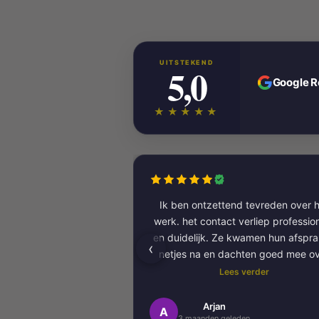
UITSTEKEND
5,0
Google 
★★★★★
Ik ben ontzettend tevreden over h
werk. het contact verliep professioneel
en duidelijk. Ze kwamen hun afspr
‹
netjes na en dachten goed mee o
kleurkeuze en afwerking.
Lees verder
Het schilderwerk zelf is van hog
Arjan
A
3 maanden geleden