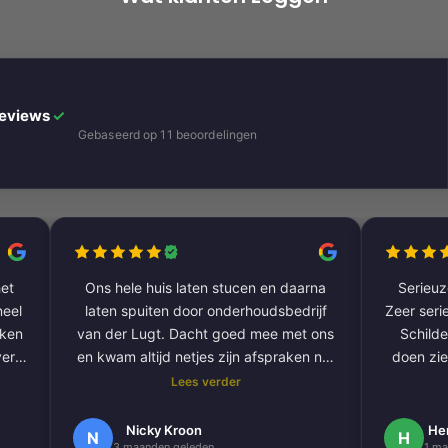
Reviews
✓
Gebaseerd op 11 beoordelingen
et
Ons hele huis laten stucen en daarna
Serieuze
laten spuiten door onderhoudsbedrijf
Zeer serie
aken
van der Lugt. Dacht goed mee met ons
Schilde
ver
en kwam altijd netjes zijn afspraken na.
doen zie
De volgende klus hebben we al gepland
Lees verder
om onze hele buitengevel te doen.
e
Nogmaals bedankt.
Nicky Kroon
He
N
H
3 maanden geleden
1 ma