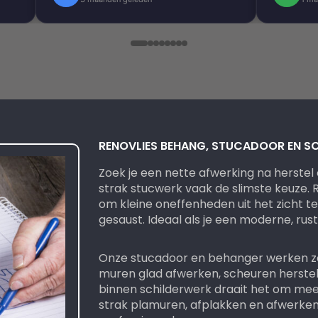
k
en
.
 erg
ndig
RENOVLIES BEHANG, STUCADOOR EN S
Zoek je een nette afwerking na herstel
strak stucwerk vaak de slimste keuze. R
om kleine oneffenheden uit het zicht t
gesaust. Ideaal als je een moderne, rustig
Onze stucadoor en behanger werken zo
muren glad afwerken, scheuren herstell
binnen schilderwerk draait het om mee
strak plamuren, afplakken en afwerken