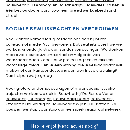
Bouwbedrijf Culemborg
en
Bouwbedrijf Oudewater
. Zo heb je
één betrouwbare partij voor een breed werkgebied rond
Utrecht.
SOCIALE BEWIJSKRACHT EN VERTROUWEN
Veel klanten komen terug of raden ons aan bij buren,
collega’s of mede-VvE-bewoners. Dat zegt iets over hoe we
werken: vriendelijk, strak en zonder verrassingen. We denken
mee over kleurkeuze, materiaal en volgorde van
werkzaamheden, zodat jouw project logisch en efficiënt
wordt uitgevoerd. Heb je een woning die je verkoopklaar wilt
maken of een kantoor dat toe is aan een frisse uitstraling?
Dan helpen we je graag.
Voor grotere onderhoudsvragen of meer specialistische
trajecten werken we ook in
Bouwbedrijf De Ronde Venen
,
Bouwbedrijf Driebergen
,
Bouwbedrijf Doorn
,
Bouwbedrijf
Utrechtse Heuvelrug
en
Bouwbedrijf Wijk bij Duurstede
. Zo
bouwen we stap voor stap aan een sterk regionaal netwerk.
Heb je vrijblijvend advies nodig?