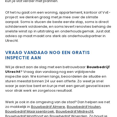
kun je vlot verder met plannen.
Of het nu gaat om een woning, appartement, kantoor of VvE-
project: we denken graag met je mee over de slimste
aanpak. Soms is stucen de beste eerste stap, soms is direct
schilderwerk voldoende, en soms levert renovlies behang de
snelste winst op in uitstraling en onderhoudsgemak. Juist dat
advies op maat maakt ons sterk als onderhoudspartner in
Utrecht.
VRAAG VANDAAG NOG EEN GRATIS
INSPECTIE AAN
Wil je direct aan de slag met een betrouwbaar
Bouwbedrijf
Utrecht
? Vraag dan vandaag nog een vrijblijvende
inspectie aan. We komen langs, beoordelen de situatie en
sturen meestal binnen 24 uur een offerte. Zo weet je snel
waar je aan toe bent en kun je met een gerust gevoel kiezen
voor strak werk en zorgeloos resultaat.
Werk je ook in de omgeving van de stad? Dan helpen we net
zo makkelijk in
Bouwbedrijf Almere
,
Bouwbedrijf Houten
,
Bouwbedrijf Maarssenbroek
,
Bouwbedrijf Mijdrecht
,
Bouwbedrijf Montfoort
en
Bouwbedrijf Woerden
. Zo houd je