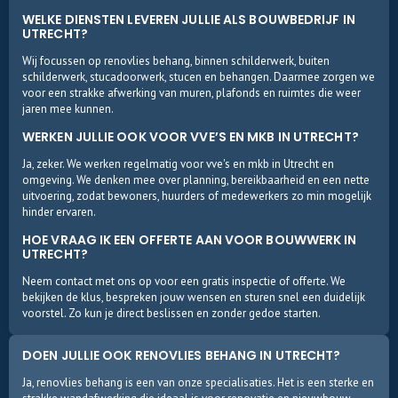
WELKE DIENSTEN LEVEREN JULLIE ALS BOUWBEDRIJF IN
UTRECHT?
Wij focussen op renovlies behang, binnen schilderwerk, buiten
schilderwerk, stucadoorwerk, stucen en behangen. Daarmee zorgen we
voor een strakke afwerking van muren, plafonds en ruimtes die weer
jaren mee kunnen.
WERKEN JULLIE OOK VOOR VVE’S EN MKB IN UTRECHT?
Ja, zeker. We werken regelmatig voor vve's en mkb in Utrecht en
omgeving. We denken mee over planning, bereikbaarheid en een nette
uitvoering, zodat bewoners, huurders of medewerkers zo min mogelijk
hinder ervaren.
HOE VRAAG IK EEN OFFERTE AAN VOOR BOUWWERK IN
UTRECHT?
Neem contact met ons op voor een gratis inspectie of offerte. We
bekijken de klus, bespreken jouw wensen en sturen snel een duidelijk
voorstel. Zo kun je direct beslissen en zonder gedoe starten.
DOEN JULLIE OOK RENOVLIES BEHANG IN UTRECHT?
Ja, renovlies behang is een van onze specialisaties. Het is een sterke en