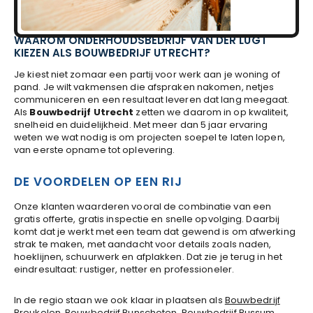
WAAROM ONDERHOUDSBEDRIJF VAN DER LUGT
KIEZEN ALS BOUWBEDRIJF UTRECHT?
Je kiest niet zomaar een partij voor werk aan je woning of
pand. Je wilt vakmensen die afspraken nakomen, netjes
communiceren en een resultaat leveren dat lang meegaat.
Als
Bouwbedrijf Utrecht
zetten we daarom in op kwaliteit,
snelheid en duidelijkheid. Met meer dan 5 jaar ervaring
weten we wat nodig is om projecten soepel te laten lopen,
van eerste opname tot oplevering.
DE VOORDELEN OP EEN RIJ
Onze klanten waarderen vooral de combinatie van een
gratis offerte, gratis inspectie en snelle opvolging. Daarbij
komt dat je werkt met een team dat gewend is om afwerking
strak te maken, met aandacht voor details zoals naden,
hoeklijnen, schuurwerk en afplakken. Dat zie je terug in het
eindresultaat: rustiger, netter en professioneler.
In de regio staan we ook klaar in plaatsen als
Bouwbedrijf
Breukelen
,
Bouwbedrijf Bunschoten
,
Bouwbedrijf Bussum
,