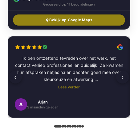
Gebaseerd op 11 beoordelingen
Bekijk op Google Maps
Ik ben ontzettend tevreden over het werk. het
contact verliep professioneel en duidelijk. Ze kwamen
hun afspraken netjes na en dachten goed mee over
‹
›
kleurkeuze en afwerking.
Lees verder
Het schilderwerk zelf is van hoge kwaliteit
uitgevoerd. Alles is strak afgewerkt en ze werkten
Arjan
A
3 maanden geleden
netjes en zorgvuldig, met oog voor detail. .
Daarnaast vond ik de communicatie erg prettig:
Kortom, een betrouwbaar en vakkundig