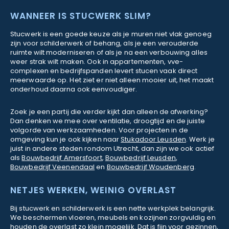
WANNEER IS STUCWERK SLIM?
Stucwerk is een goede keuze als je muren niet vlak genoeg
zijn voor schilderwerk of behang, als je een verouderde
ruimte wilt moderniseren of als je na een verbouwing alles
weer strak wilt maken. Ook in appartementen, vve-
complexen en bedrijfspanden levert stucen vaak direct
meerwaarde op. Het ziet er niet alleen mooier uit, het maakt
onderhoud daarna ook eenvoudiger.
Zoek je een partij die verder kijkt dan alleen de afwerking?
Dan denken we mee over ventilatie, droogtijd en de juiste
volgorde van werkzaamheden. Voor projecten in de
omgeving kun je ook kijken naar
Stukadoor Leusden
. Werk je
juist in andere steden rondom Utrecht, dan zijn we ook actief
als
Bouwbedrijf Amersfoort
,
Bouwbedrijf Leusden
,
Bouwbedrijf Veenendaal
en
Bouwbedrijf Woudenberg
.
NETJES WERKEN, WEINIG OVERLAST
Bij stucwerk en schilderwerk is een nette werkplek belangrijk.
We beschermen vloeren, meubels en kozijnen zorgvuldig en
houden de overlast zo klein mogelijk. Dat is fijn voor gezinnen,