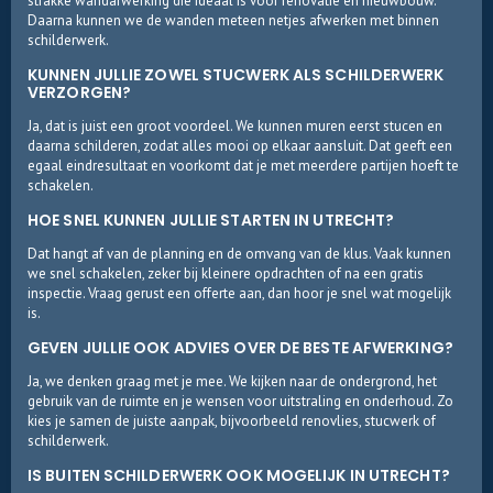
strakke wandafwerking die ideaal is voor renovatie en nieuwbouw.
Daarna kunnen we de wanden meteen netjes afwerken met binnen
schilderwerk.
KUNNEN JULLIE ZOWEL STUCWERK ALS SCHILDERWERK
VERZORGEN?
Ja, dat is juist een groot voordeel. We kunnen muren eerst stucen en
daarna schilderen, zodat alles mooi op elkaar aansluit. Dat geeft een
egaal eindresultaat en voorkomt dat je met meerdere partijen hoeft te
schakelen.
HOE SNEL KUNNEN JULLIE STARTEN IN UTRECHT?
Dat hangt af van de planning en de omvang van de klus. Vaak kunnen
we snel schakelen, zeker bij kleinere opdrachten of na een gratis
inspectie. Vraag gerust een offerte aan, dan hoor je snel wat mogelijk
is.
GEVEN JULLIE OOK ADVIES OVER DE BESTE AFWERKING?
Ja, we denken graag met je mee. We kijken naar de ondergrond, het
gebruik van de ruimte en je wensen voor uitstraling en onderhoud. Zo
kies je samen de juiste aanpak, bijvoorbeeld renovlies, stucwerk of
schilderwerk.
IS BUITEN SCHILDERWERK OOK MOGELIJK IN UTRECHT?