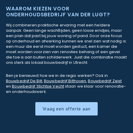
WAAROM KIEZEN VOOR
ONDERHOUDSBEDRIJF VAN DER LUGT?
Wij combineren praktische ervaring met een heldere
aanpak. Geen lange wachttijden, geen losse eindjes, maar
een plan dat past bij jouw woning of pand. Door onze focus
op onderhoud en afwerking kunnen we snel zien wat nodig is:
een muur die eerst moet worden gestuct, een kamer die
moet worden voorzien van renovlies behang of een gevel
die toe is aan buiten schilderwerk. Juist die combinatie maakt
ons sterk als lokaal bouwbedrijf in Utrecht.
Ben je benieuwd hoe we in de regio werken? Ook in
Bouwbedrijf De Bilt
,
Bouwbedrijf Bilthoven
,
Bouwbedrijf Zeist
en
Bouwbedrijf Stichtse Vecht
staan we klaar voor renovatie-
en onderhoudswerk.
Vraag een offerte aan