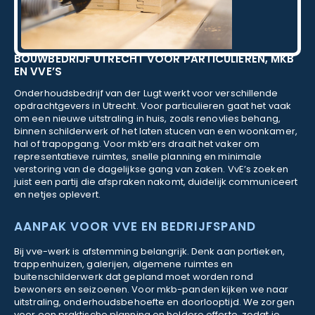
BOUWBEDRIJF UTRECHT VOOR PARTICULIEREN, MKB
EN VVE’S
Onderhoudsbedrijf van der Lugt werkt voor verschillende
opdrachtgevers in Utrecht. Voor particulieren gaat het vaak
om een nieuwe uitstraling in huis, zoals renovlies behang,
binnen schilderwerk of het laten stucen van een woonkamer,
hal of trapopgang. Voor mkb’ers draait het vaker om
representatieve ruimtes, snelle planning en minimale
verstoring van de dagelijkse gang van zaken. VvE’s zoeken
juist een partij die afspraken nakomt, duidelijk communiceert
en netjes oplevert.
AANPAK VOOR VVE EN BEDRIJFSPAND
Bij vve-werk is afstemming belangrijk. Denk aan portieken,
trappenhuizen, galerijen, algemene ruimtes en
buitenschilderwerk dat gepland moet worden rond
bewoners en seizoenen. Voor mkb-panden kijken we naar
uitstraling, onderhoudsbehoefte en doorlooptijd. We zorgen
voor een praktische planning en heldere offerte, zodat je