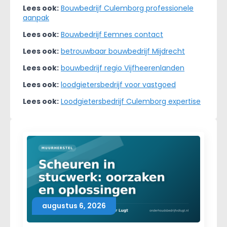
Lees ook:
Bouwbedrijf Culemborg professionele
aanpak
Lees ook:
Bouwbedrijf Eemnes contact
Lees ook:
betrouwbaar bouwbedrijf Mijdrecht
Lees ook:
bouwbedrijf regio Vijfheerenlanden
Lees ook:
loodgietersbedrijf voor vastgoed
Lees ook:
Loodgietersbedrijf Culemborg expertise
augustus 6, 2026