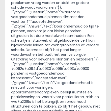
problemen vroeg worden ontdekt en grotere
schade wordt voorkomen."}},
{"@type":"Question","name":"Waarom is
vastgoedonderhoud plannen slimmer dan
wachten?","acceptedAnswer":
{"@type":"Answer","text":"Door onderhoud op tijd te
plannen, voorkom je dat kleine gebreken
uitgroeien tot dure herstelwerkzaamheden. Een
scheurtje in stucwerk of afgebladderde verf kan
bijvoorbeeld leiden tot vochtproblemen of verdere
schade. Daarnaast blijft het pand langer
waardevast en behoudt het een verzorgde
uitstraling voor bewoners, klanten en bezoekers."}},
{"@type":"Question","name":"Voor welke
\u092a\u094d\u0930\u0915\u093e\u0930
panden is vastgoedonderhoud
interessant?","acceptedAnswer":
{"@type":"Answer","text":"Vastgoedonderhoud is
relevant voor woningen,
appartementencomplexen, bedrijfsruimtes en
portiekwoningen. Vooral voor particulieren, mkb en
vve\u2019s is het belangrijk om onderhoud
structureel aan te pakken. Zo blijft het gebouw niet
alleen esthetisch aantrekkelijk, maar ook