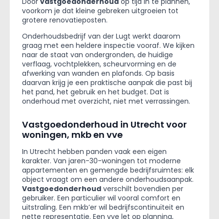
Door
vastgoedonderhoud
op tijd in te plannen,
voorkom je dat kleine gebreken uitgroeien tot
grotere renovatieposten.
Onderhoudsbedrijf van der Lugt werkt daarom
graag met een heldere inspectie vooraf. We kijken
naar de staat van ondergronden, de huidige
verflaag, vochtplekken, scheurvorming en de
afwerking van wanden en plafonds. Op basis
daarvan krijg je een praktische aanpak die past bij
het pand, het gebruik en het budget. Dat is
onderhoud met overzicht, niet met verrassingen.
Vastgoedonderhoud in Utrecht voor
woningen, mkb en vve
In Utrecht hebben panden vaak een eigen
karakter. Van jaren-30-woningen tot moderne
appartementen en gemengde bedrijfsruimtes: elk
object vraagt om een andere onderhoudsaanpak.
Vastgoedonderhoud
verschilt bovendien per
gebruiker. Een particulier wil vooral comfort en
uitstraling. Een mkb’er wil bedrijfscontinuïteit en
nette representatie. Een vve let op planning,