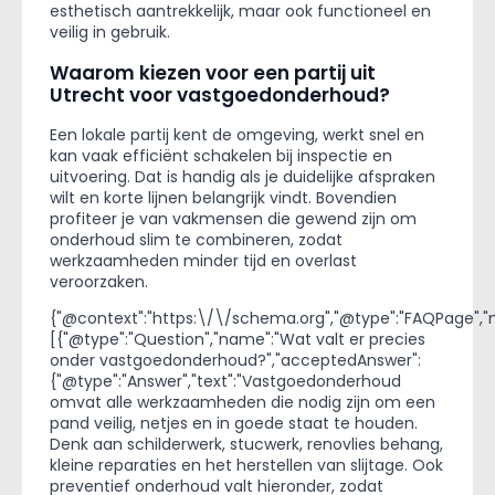
esthetisch aantrekkelijk, maar ook functioneel en
veilig in gebruik.
Waarom kiezen voor een partij uit
Utrecht voor vastgoedonderhoud?
Een lokale partij kent de omgeving, werkt snel en
kan vaak efficiënt schakelen bij inspectie en
uitvoering. Dat is handig als je duidelijke afspraken
wilt en korte lijnen belangrijk vindt. Bovendien
profiteer je van vakmensen die gewend zijn om
onderhoud slim te combineren, zodat
werkzaamheden minder tijd en overlast
veroorzaken.
{"@context":"https:\/\/schema.org","@type":"FAQPage","m
[{"@type":"Question","name":"Wat valt er precies
onder vastgoedonderhoud?","acceptedAnswer":
{"@type":"Answer","text":"Vastgoedonderhoud
omvat alle werkzaamheden die nodig zijn om een
pand veilig, netjes en in goede staat te houden.
Denk aan schilderwerk, stucwerk, renovlies behang,
kleine reparaties en het herstellen van slijtage. Ook
preventief onderhoud valt hieronder, zodat