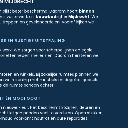
IN MIJDRECHT
n blijft beter beschermd. Daarom hoort
binnen
ons vaste werk als
bouwbedrijf in Mijdrecht
. We
n, trappen en gevelonderdelen. Vooraf kijken we
SE EN RUSTIGE UITSTRALING
k werk. We zorgen voor scherpe lijnen en egale
at oneffenheden sneller zien. Daarom herstellen we
ren en winkels. Bij zakelijke ruimtes plannen we
en we rekening met meubels en dagelijks gebruik.
we de ruimte schoon achter.
MT ÉN MOOI OOGT
 nieuwe kleur. Het beschermt kozijnen, deuren en
recht krijgen panden veel te verduren. Open stukken,
rhoud voorkomt houtrot en dure reparaties.