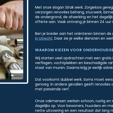
Met onze slogan
Strak werk. Zorgeloos gereg
verzorgen renovlies behang, stucwerk, binne
de ondergrond, de afwerking en het dagelijks 
offerte aan. Vaak ontvang je binnen 24 uur 
Ben je breder aan het oriënteren binnen de 
in Utrecht
. Daar zie je welke diensten en w
WAAROM KIEZEN VOOR ONDERHOUDSBE
Wij starten veel opdrachten met een gratis 
verflagen, vochtplekken en beschadigde ran
staat van muren. Daarna krijg je eerlijk advie
Dat voorkomt dubbel werk. Soms moet eerst
genoeg. In andere gevallen geeft renovlies 
met passende verf.
Onze vakmensen werken schoon, rustig en 
dagelijks op. Voor bewoners, huurders en mede
nette uitvoering en een resultaat dat lang