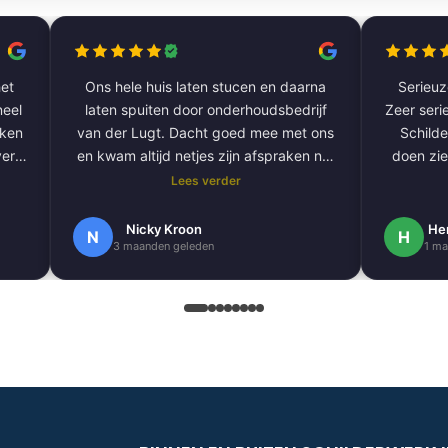
et
Ons hele huis laten stucen en daarna
Serieuze
laten spuiten door onderhoudsbedrijf
Zeer serie
aken
van der Lugt. Dacht goed mee met ons
Schilde
ver
en kwam altijd netjes zijn afspraken na.
doen zie
De volgende klus hebben we al gepland
Lees verder
om onze hele buitengevel te doen.
e
Nogmaals bedankt.
Nicky Kroon
He
N
H
3 maanden geleden
1 ma
k
en
.
 erg
ndig