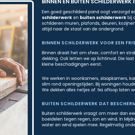
BINNEN EN BUITEN SCHILDERWERK 
Een goed geschilderd pand oogt verzorgd e
schilderwerk
en
buiten schilderwerk
bij 
schilderen muren, plafonds, deuren, kozijne
altijd naar de staat van de ondergrond.
BINNEN SCHILDERWERK VOOR EEN FRIS
Binnen draait het om sfeer, comfort en stra
dekking. Ook letten we op lichtinval. Die la
kleine beschadigingen eerst.
We werken in woonkamers, slaapkamers, kanto
slim rond openingstijden. Bij woningen houd
We dekken alles netjes af. Na afloop laten 
BUITEN SCHILDERWERK DAT BESCHER
Buiten schilderwerk vraagt om meer dan een
boeidelen tegen regen, zon en wind. In Mijd
water en wind spelen mee. Regelmatig onde