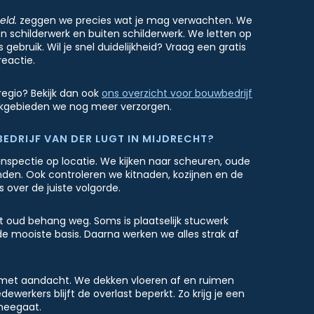
eld.
zeggen we precies wat je mag verwachten. We
n schilderwerk en buiten schilderwerk. We letten op
gebruik. Wil je snel duidelijkheid? Vraag een gratis
reactie.
regio? Bekijk dan ook
ons overzicht voor bouwbedrijf
erkgebieden we nog meer verzorgen.
DRIJF VAN DER LUGT IN MIJDRECHT?
inspectie op locatie. We kijken naar scheuren, oude
den. Ook controleren we kitnaden, kozijnen en de
s over de juiste volgorde.
 oud behang weg. Soms is plaatselijk stucwerk
de mooiste basis. Daarna werken we alles strak af
met aandacht. We dekken vloeren af en ruimen
werkers blijft de overlast beperkt. Zo krijg je een
 meegaat.