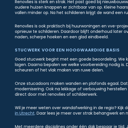
Renovlies is sterk en strak. Het past goed bij nieuwbouw
oudere huizen knappen er zichtbaar van op. Kleine haar
vallen minder op. Na het schilderen krijgt de wand een ru
Renovlies is ook praktisch bij huurwoningen en vve-project
opnieuw te schilderen. Daardoor blijft onderhoud later ov
naden, scherpe hoeken en een glad eindbeeld.
STUCWERK VOOR EEN HOOGWAARDIGE BASIS
Goed stucwerk begint met een goede beoordeling. We ki
lagen. Daarna bepalen we welke voorbereiding nodig is. D
scheuren of het vlak maken van ruwe delen.
Onze stucadoors maken wanden en plafonds egaal. Dat is
modernisering. Ook na lekkage of verbouwing herstelle
direct door met renovlies of schilderwerk.
Wil je meer weten over wandafwerking in de regio? Kijk 
in Utrecht
. Daar lees je meer over strak behangwerk en 
Met meerdere disciplines onder één dak bespaar je tijd. 