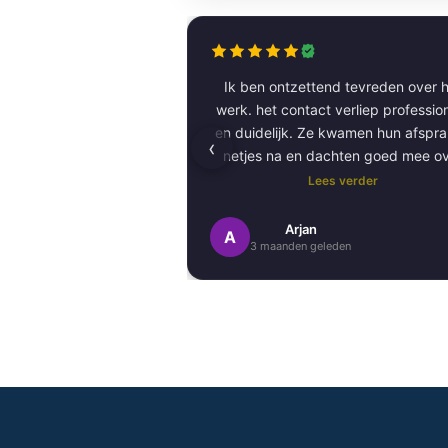
Ik ben ontzettend tevreden over h
werk. het contact verliep professioneel
en duidelijk. Ze kwamen hun afspr
‹
netjes na en dachten goed mee o
kleurkeuze en afwerking.
Lees verder
Het schilderwerk zelf is van hog
Arjan
A
3 maanden geleden
kwaliteit uitgevoerd. Alles is stra
afgewerkt en ze werkten netjes 
zorgvuldig, met oog voor detail. 
Daarnaast vond ik de communicatie
prettig:
Kortom, een betrouwbaar en vakku
schildersbedrijf dat ik zeker zou