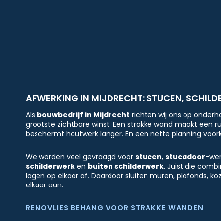
AFWERKING IN MIJDRECHT: STUCEN, SCHILD
Als
bouwbedrijf in Mijdrecht
richten wij ons op onderh
grootste zichtbare winst. Een strakke wand maakt een ru
beschermt houtwerk langer. En een nette planning voorko
We worden veel gevraagd voor
stucen
,
stucadoor
-wer
schilderwerk
en
buiten schilderwerk
. Juist die com
lagen op elkaar af. Daardoor sluiten muren, plafonds, k
elkaar aan.
RENOVLIES BEHANG VOOR STRAKKE WANDEN