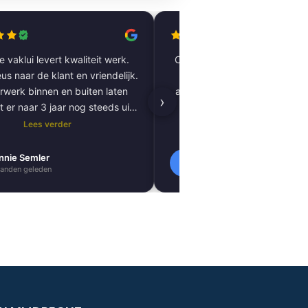
 vaklui levert kwaliteit werk.
Complete woning laten renov
us naar de klant en vriendelijk.
vloer tot plafond. Alles pe
rwerk binnen en buiten laten
afgewerkt, inclusief tegels, 
›
t er naar 3 jaar nog steeds uit
kitnaden, PVC-vloer 
als nieuw.
vloerverwarming. Zeer tevred
Lees verder
Lees verder
resultaat. Absoluut een aa
nnie Semler
Lilly Verbeek
L
anden geleden
1 maanden geleden