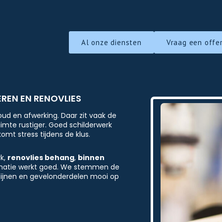
Al onze diensten
Vraag een offe
EREN EN RENOVLIES
oud en afwerking. Daar zit vaak de
imte rustiger. Goed schilderwerk
mt stress tijdens de klus.
k,
renovlies behang
,
binnen
binatie werkt goed. We stemmen de
ozijnen en gevelonderdelen mooi op