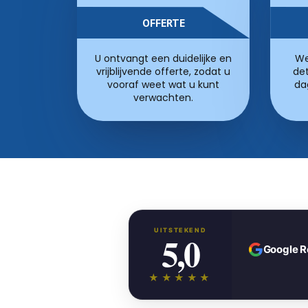
OFFERTE
U ontvangt een duidelijke en
We
vrijblijvende offerte, zodat u
det
vooraf weet wat u kunt
da
verwachten.
UITSTEKEND
5,0
Google 
★★★★★