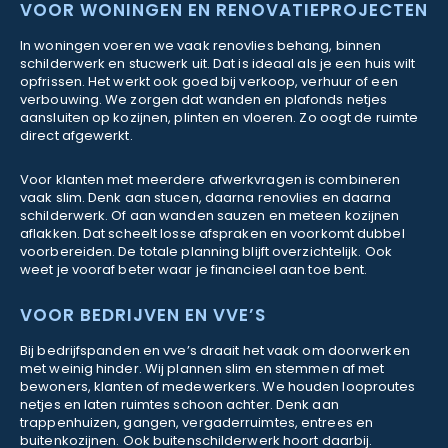
VOOR WONINGEN EN RENOVATIEPROJECTEN
In woningen voeren we vaak renovlies behang, binnen
schilderwerk en stucwerk uit. Dat is ideaal als je een huis wilt
opfrissen. Het werkt ook goed bij verkoop, verhuur of een
verbouwing. We zorgen dat wanden en plafonds netjes
aansluiten op kozijnen, plinten en vloeren. Zo oogt de ruimte
direct afgewerkt.
Voor klanten met meerdere afwerkvragen is combineren
vaak slim. Denk aan stucen, daarna renovlies en daarna
schilderwerk. Of aan wanden sauzen en meteen kozijnen
aflakken. Dat scheelt losse afspraken en voorkomt dubbel
voorbereiden. De totale planning blijft overzichtelijk. Ook
weet je vooraf beter waar je financieel aan toe bent.
VOOR BEDRIJVEN EN VVE’S
Bij bedrijfspanden en vve’s draait het vaak om doorwerken
met weinig hinder. Wij plannen slim en stemmen af met
bewoners, klanten of medewerkers. We houden looproutes
netjes en laten ruimtes schoon achter. Denk aan
trappenhuizen, gangen, vergaderruimtes, entrees en
buitenkozijnen. Ook buitenschilderwerk hoort daarbij.