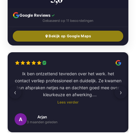
Google Reviews
✓
Gebaseerd op 11 beoordelingen
Bekijk op Google Maps
Ik ben ontzettend tevreden over het werk. het
contact verliep professioneel en duidelijk. Ze kwamen
hun afspraken netjes na en dachten goed mee over
‹
›
kleurkeuze en afwerking.
Lees verder
Het schilderwerk zelf is van hoge kwaliteit
uitgevoerd. Alles is strak afgewerkt en ze werkten
Arjan
A
3 maanden geleden
netjes en zorgvuldig, met oog voor detail. .