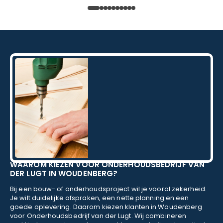
Daarnaast vond ik de communicatie erg prettig:
Kortom, een betrouwbaar en vakkundig
schildersbedrijf dat ik zeker zou aanbevelen!
WAAROM KIEZEN VOOR ONDERHOUDSBEDRIJF VAN
DER LUGT IN WOUDENBERG?
Bij een bouw- of onderhoudsproject wil je vooral zekerheid.
Je wilt duidelijke afspraken, een nette planning en een
goede oplevering. Daarom kiezen klanten in Woudenberg
voor Onderhoudsbedrijf van der Lugt. Wij combineren