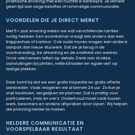
praktische ervaring met een nuchtere werkwijze. Je verliest
geen tijd aan vage beloftes of rommelige communicatie.
VOORDELEN DIE JE DIRECT MERKT
Met 5+ jaar ervaring weten we wat verschillende ruimtes
nodig hebben. Een woonkamer vraagt iets anders dan een
trappenhuis of kantoor. Ook oude muren vragen een andere
aanpak dan nieuw stucwerk. Dat zie je terug in de
voorbereiding, de afwerking en de snelheid van werken.
Onze vakmensen letten op details. Denk aan strakke
aansluitingen bij plinten, nette kitnaden en egale verf op
lastige plekken.
Daar komt bij dat we een gratis inspectie en gratis offerte
aanbieden. Vaak reageren we al binnen 24 uur. Zo kun je
snel beslissen, vergelijken en plannen. Dat is prettig voor
particulieren, mkb en vve’s. Onderhoud moet vaak tussen
werk, bewoners en andere afspraken door lopen. Wij helpen
die planning helder te maken.
HELDERE COMMUNICATIE EN
VOORSPELBAAR RESULTAAT