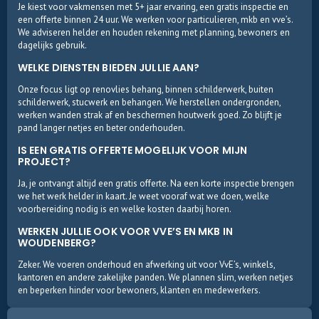
Je kiest voor vakmensen met 5+ jaar ervaring, een gratis inspectie en
een offerte binnen 24 uur. We werken voor particulieren, mkb en vve’s.
We adviseren helder en houden rekening met planning, bewoners en
dagelijks gebruik.
WELKE DIENSTEN BIEDEN JULLIE AAN?
Onze focus ligt op renovlies behang, binnen schilderwerk, buiten
schilderwerk, stucwerk en behangen. We herstellen ondergronden,
werken wanden strak af en beschermen houtwerk goed. Zo blijft je
pand langer netjes en beter onderhouden.
IS EEN GRATIS OFFERTE MOGELIJK VOOR MIJN
PROJECT?
Ja, je ontvangt altijd een gratis offerte. Na een korte inspectie brengen
we het werk helder in kaart. Je weet vooraf wat we doen, welke
voorbereiding nodig is en welke kosten daarbij horen.
WERKEN JULLIE OOK VOOR VVE’S EN MKB IN
WOUDENBERG?
Zeker. We voeren onderhoud en afwerking uit voor VvE’s, winkels,
kantoren en andere zakelijke panden. We plannen slim, werken netjes
en beperken hinder voor bewoners, klanten en medewerkers.