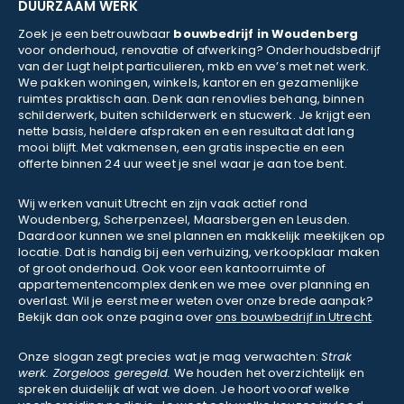
DUURZAAM WERK
Zoek je een betrouwbaar
bouwbedrijf in Woudenberg
voor onderhoud, renovatie of afwerking? Onderhoudsbedrijf
van der Lugt helpt particulieren, mkb en vve’s met net werk.
We pakken woningen, winkels, kantoren en gezamenlijke
ruimtes praktisch aan. Denk aan renovlies behang, binnen
schilderwerk, buiten schilderwerk en stucwerk. Je krijgt een
nette basis, heldere afspraken en een resultaat dat lang
mooi blijft. Met vakmensen, een gratis inspectie en een
offerte binnen 24 uur weet je snel waar je aan toe bent.
Wij werken vanuit Utrecht en zijn vaak actief rond
Woudenberg, Scherpenzeel, Maarsbergen en Leusden.
Daardoor kunnen we snel plannen en makkelijk meekijken op
locatie. Dat is handig bij een verhuizing, verkoopklaar maken
of groot onderhoud. Ook voor een kantoorruimte of
appartementencomplex denken we mee over planning en
overlast. Wil je eerst meer weten over onze brede aanpak?
Bekijk dan ook onze pagina over
ons bouwbedrijf in Utrecht
.
Onze slogan zegt precies wat je mag verwachten:
Strak
werk. Zorgeloos geregeld.
We houden het overzichtelijk en
spreken duidelijk af wat we doen. Je hoort vooraf welke