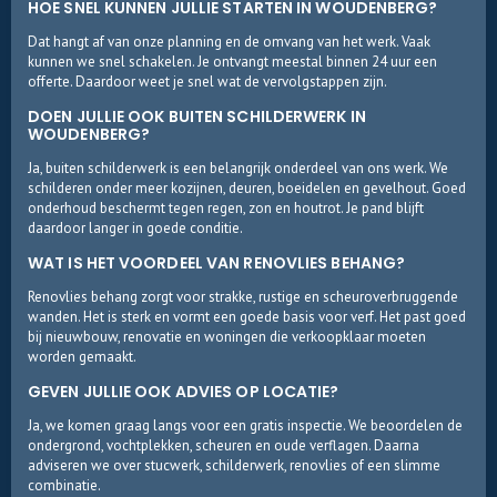
HOE SNEL KUNNEN JULLIE STARTEN IN WOUDENBERG?
Dat hangt af van onze planning en de omvang van het werk. Vaak
kunnen we snel schakelen. Je ontvangt meestal binnen 24 uur een
offerte. Daardoor weet je snel wat de vervolgstappen zijn.
DOEN JULLIE OOK BUITEN SCHILDERWERK IN
WOUDENBERG?
Ja, buiten schilderwerk is een belangrijk onderdeel van ons werk. We
schilderen onder meer kozijnen, deuren, boeidelen en gevelhout. Goed
onderhoud beschermt tegen regen, zon en houtrot. Je pand blijft
daardoor langer in goede conditie.
WAT IS HET VOORDEEL VAN RENOVLIES BEHANG?
Renovlies behang zorgt voor strakke, rustige en scheuroverbruggende
wanden. Het is sterk en vormt een goede basis voor verf. Het past goed
bij nieuwbouw, renovatie en woningen die verkoopklaar moeten
worden gemaakt.
GEVEN JULLIE OOK ADVIES OP LOCATIE?
Ja, we komen graag langs voor een gratis inspectie. We beoordelen de
ondergrond, vochtplekken, scheuren en oude verflagen. Daarna
adviseren we over stucwerk, schilderwerk, renovlies of een slimme
combinatie.