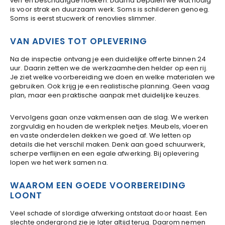
verf en beschadigde hoeken. Daarna bepalen we wat nodig
is voor strak en duurzaam werk. Soms is schilderen genoeg.
Soms is eerst stucwerk of renovlies slimmer.
VAN ADVIES TOT OPLEVERING
Na de inspectie ontvang je een duidelijke offerte binnen 24
uur. Daarin zetten we de werkzaamheden helder op een rij.
Je ziet welke voorbereiding we doen en welke materialen we
gebruiken. Ook krijg je een realistische planning. Geen vaag
plan, maar een praktische aanpak met duidelijke keuzes.
Vervolgens gaan onze vakmensen aan de slag. We werken
zorgvuldig en houden de werkplek netjes. Meubels, vloeren
en vaste onderdelen dekken we goed af. We letten op
details die het verschil maken. Denk aan goed schuurwerk,
scherpe verflijnen en een egale afwerking. Bij oplevering
lopen we het werk samen na.
WAAROM EEN GOEDE VOORBEREIDING
LOONT
Veel schade of slordige afwerking ontstaat door haast. Een
slechte ondergrond zie je later altijd terug. Daarom nemen