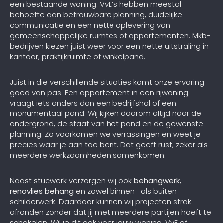
een bestaande woning. VvE’s hebben meestal
behoefte aan betrouwbare planning, duidelijke
communicatie en een nette oplevering van
gemeenschappelijke ruimtes of appartementen. Mkb-
bedrijven kiezen juist weer voor een nette uitstraling in
kantoor, praktijkruimte of winkelpand.
Juist in die verschillende situaties komt onze ervaring
goed van pas. Een appartement in een rijwoning
vraagt iets anders dan een bedrijfshal of een
monumentaal pand. Wij kijken daarom altijd naar de
ondergrond, de staat van het pand en de gewenste
planning. Zo voorkomen we verrassingen en weet je
precies waar je aan toe bent. Dat geeft rust, zeker als
meerdere werkzaamheden samenkomen.
Naast stucwerk verzorgen wij ook
behangwerk
,
renovlies behang
en zowel binnen- als buiten
schilderwerk. Daardoor kunnen wij projecten strak
afronden zonder dat jij met meerdere partijen hoeft te
schakelen. Wil je dit ook voor jouw woning, VvE of