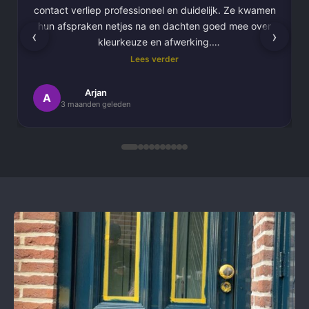
contact verliep professioneel en duidelijk. Ze kwamen
hun afspraken netjes na en dachten goed mee over
‹
›
kleurkeuze en afwerking.
Lees verder
Het schilderwerk zelf is van hoge kwaliteit
uitgevoerd. Alles is strak afgewerkt en ze werkten
Arjan
A
3 maanden geleden
netjes en zorgvuldig, met oog voor detail. .
Daarnaast vond ik de communicatie erg prettig:
Kortom, een betrouwbaar en vakkundig
schildersbedrijf dat ik zeker zou aanbevelen!