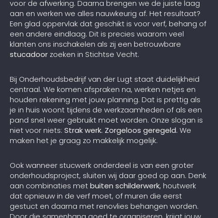
voor de afwerking. Daarna brengen we de juiste laag
aan en werken we alles nauwkeurig af. Het resultaat?
Een glad oppervlak dat geschikt is voor verf, behang of
een andere eindlaag. Dit is precies waarom veel
klanten ons inschakelen als zij een betrouwbare
stucadoor
zoeken in Stichtse Vecht.
Bij Onderhoudsbedrijf van der Lugt staat duidelijkheid
centraal. We komen afspraken na, werken netjes en
houden rekening met jouw planning. Dat is prettig als
je in huis woont tijdens de werkzaamheden of als een
pand snel weer gebruikt moet worden. Onze slogan is
niet voor niets:
Strak werk. Zorgeloos geregeld.
We
maken het je graag zo makkelijk mogelijk.
Ook wanneer stucwerk onderdeel is van een groter
onderhoudsproject, sluiten wij daar goed op aan. Denk
aan combinaties met
buiten schilderwerk
, houtwerk
dat opnieuw in de verf moet, of muren die eerst
gestuct en daarna met renovlies behangen worden.
Door die samenhang goed te organiseren, krijgt jouw