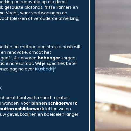
rking en renovatie op die direct
ak gesauste plafonds, frisse kamers en
htse Vecht, waar veel woningen en
vochtplekken of verouderde afwerking,
werken en meteen een strakke basis wilt
w en renovatie, omdat het
 geeft. Als ervaren
behanger
zorgen
 eindresultaat. Wil je specifiek beter
 onze pagina over
Klusbedrijf
K
eschermt houtwerk, maakt ruimtes
en wanden. Voor
binnen schilderwerk
buiten schilderwerk
letten we op
ouw gevel, kozijnen en boeidelen langer