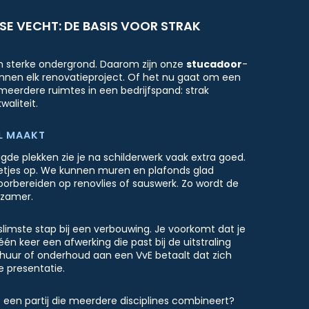
SE VECHT: DE BASIS VOOR STRAK
en sterke ondergrond. Daarom zijn onze
stucadoor
-
nnen elk renovatieproject. Of het nu gaat om een
erdere ruimtes in een bedrijfspand: strak
waliteit.
L MAAKT
de plekken zie je na schilderwerk vaak extra goed.
netjes op. We kunnen muren en plafonds glad
orbereiden op renovlies of sauswerk. Zo wordt de
rzamer.
 slimste stap bij een verbouwing. Je voorkomt dat je
één keer een afwerking die past bij de uitstraling
erhuur of onderhoud aan een VvE betaalt dat zich
 presentatie.
e een partij die meerdere disciplines combineert?