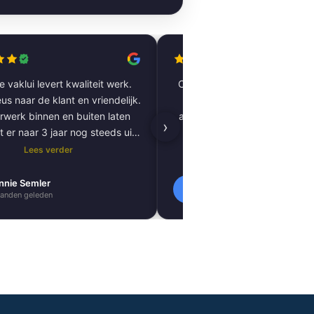
 vaklui levert kwaliteit werk.
Complete woning laten renov
us naar de klant en vriendelijk.
vloer tot plafond. Alles pe
rwerk binnen en buiten laten
afgewerkt, inclusief tegels, 
›
t er naar 3 jaar nog steeds uit
kitnaden, PVC-vloer 
als nieuw.
vloerverwarming. Zeer tevred
Lees verder
Lees verder
resultaat. Absoluut een aa
nnie Semler
Lilly Verbeek
L
anden geleden
1 maanden geleden