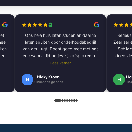
et
Ons hele huis laten stucen en daarna
Serieuze
laten spuiten door onderhoudsbedrijf
Zeer serie
aken
van der Lugt. Dacht goed mee met ons
Schilde
ver
en kwam altijd netjes zijn afspraken na.
doen zie
De volgende klus hebben we al gepland
Lees verder
om onze hele buitengevel te doen.
e
Nogmaals bedankt.
Nicky Kroon
He
N
H
3 maanden geleden
1 ma
k
en
.
 erg
ndig