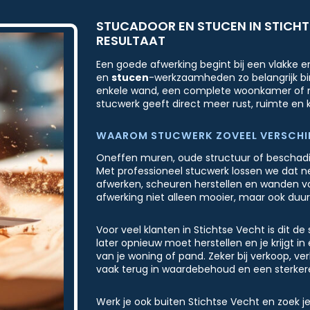
STUCADOOR EN STUCEN IN STICHT
RESULTAAT
Een goede afwerking begint bij een vlakke 
en
stucen
-werkzaamheden zo belangrijk bi
enkele wand, een complete woonkamer of me
stucwerk geeft direct meer rust, ruimte en k
WAAROM STUCWERK ZOVEEL VERSCHI
Oneffen muren, oude structuur of beschadig
Met professioneel stucwerk lossen we dat 
afwerken, scheuren herstellen en wanden vo
afwerking niet alleen mooier, maar ook duu
Voor veel klanten in Stichtse Vecht is dit de
later opnieuw moet herstellen en je krijgt in 
van je woning of pand. Zeker bij verkoop, v
vaak terug in waardebehoud en een sterkere
Werk je ook buiten Stichtse Vecht en zoek j