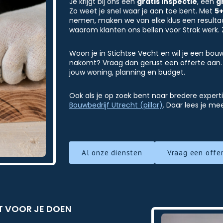
Je krijgt bij ons een
gratis inspectie
, een
g
Zo weet je snel waar je aan toe bent. Met
5+
nemen, maken we van elke klus een resultaat 
waarom klanten ons bellen voor Strak werk. 
Woon je in Stichtse Vecht en wil je een bou
nakomt? Vraag dan gerust een offerte aan. 
jouw woning, planning en budget.
Ook als je op zoek bent naar bredere experti
Bouwbedrijf Utrecht (pillar)
. Daar lees je m
Al onze diensten
Vraag een offe
T VOOR JE DOEN