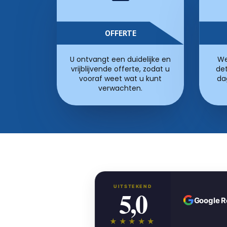
OFFERTE
U ontvangt een duidelijke en
We
vrijblijvende offerte, zodat u
det
vooraf weet wat u kunt
da
verwachten.
UITSTEKEND
5,0
Google 
★★★★★