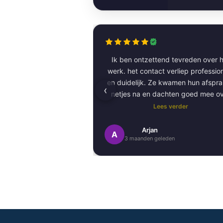
Ik ben ontzettend tevreden over h
werk. het contact verliep professioneel
en duidelijk. Ze kwamen hun afspr
‹
netjes na en dachten goed mee o
kleurkeuze en afwerking.
Lees verder
Het schilderwerk zelf is van hog
Arjan
A
3 maanden geleden
kwaliteit uitgevoerd. Alles is stra
afgewerkt en ze werkten netjes 
zorgvuldig, met oog voor detail. 
Daarnaast vond ik de communicatie
prettig:
Kortom, een betrouwbaar en vakku