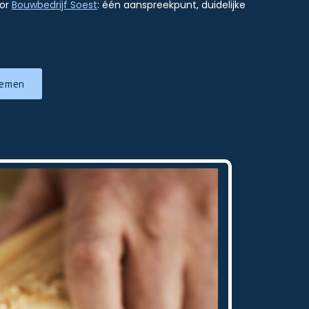
oor
Bouwbedrijf Soest
: één aanspreekpunt, duidelijke
nemen