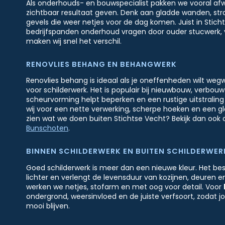
Als onderhouds- en bouwspecialist pakken we vooral afwe
zichtbaar resultaat geven. Denk aan gladde wanden, str
gevels die weer netjes voor de dag komen. Juist in Stic
bedrijfspanden onderhoud vragen door ouder stucwerk, 
maken wij snel het verschil.
RENOVLIES BEHANG EN BEHANGWERK
Renovlies behang is ideaal als je oneffenheden wilt weg
voor schilderwerk. Het is populair bij nieuwbouw, verbou
scheurvorming helpt beperken en een rustige uitstraling
wij voor een nette verwerking, scherpe hoeken en een glad
zien wat we doen buiten Stichtse Vecht? Bekijk dan ook
Bunschoten
.
BINNEN SCHILDERWERK EN BUITEN SCHILDERWER
Goed schilderwerk is meer dan een nieuwe kleur. Het b
lichter en verlengt de levensduur van kozijnen, deuren 
werken we netjes, stofarm en met oog voor detail. Voor
ondergrond, weersinvloed en de juiste verfsoort, zodat j
mooi blijven.