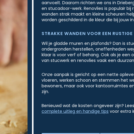
aanvoelt. Daarom richten we ons in Drieber
en stucadoor-werk. Renovlies is populair bi
wanden strak maakt en kleine scheuren hel
worden geschilderd in de kleur die bij jouw in
STRAKKE WANDEN VOOR EEN RUSTIGE 
Wil je gladde muren en plafonds? Dan is s
ondergronden herstellen, oneffenheden weg
klaar is voor verf of behang. Ook als je een
van stucwerk en renovlies vaak een duurzam
Onze aanpak is gericht op een nette oplev
vloeren, werken schoon en stemmen het werk
bewoners, maar ook voor kantoorruimtes en 
zijn.
Benieuwd wat de kosten ongeveer zijn? Lees
complete uitleg en handige tips
voor extra i