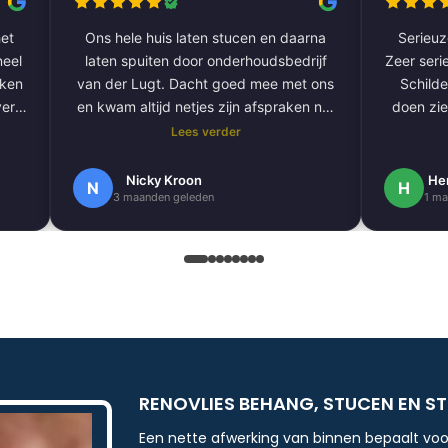
et
Ons hele huis laten stucen en daarna
Serieuze
laten spuiten door onderhoudsbedrijf
Zeer serie
aken
van der Lugt. Dacht goed mee met ons
Schilde
ver
en kwam altijd netjes zijn afspraken na.
doen zie
De volgende klus hebben we al gepland
Lees verder
om onze hele buitengevel te doen.
e
Nogmaals bedankt.
Nicky Kroon
He
N
H
3 maanden geleden
1 ma
k
en
.
 erg
ndig
RENOVLIES BEHANG, STUCEN EN S
Een nette afwerking van binnen bepaalt voo