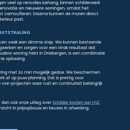
gen veel op renovlies behang, binnen schilderwerk
j renovatie en nieuwere woningen, omdat het
pt camoufleren. Daarna kunnen de muren direct
terieur past.
UITSTRALING
tucen vaak een slimme stap. We kunnen bestaande
werken en zorgen voor een strak resultaat dat
 oudere woning hebt in Driebergen, is een combinatie
e oplossing.
ering met zo min mogelijk gedoe. We beschermen
 af op jouw planning. Dat is prettig voor
vve-projecten waar rust en continuïteit belangrijk
 dan ook onze uitleg over
Schilder kosten per m2:
nzicht in prijsopbouw en keuzes in afwerking.