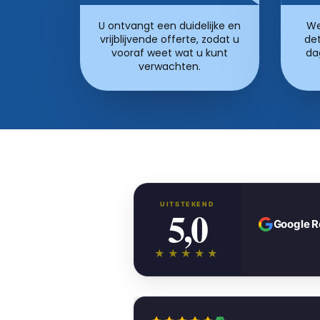
U ontvangt een duidelijke en
We
vrijblijvende offerte, zodat u
det
vooraf weet wat u kunt
da
verwachten.
UITSTEKEND
5,0
Google 
★★★★★