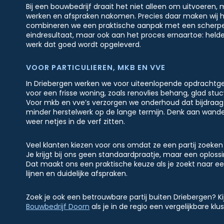
Bij een bouwbedrijf draait het niet alleen om uitvoeren
werken en afspraken nakomen. Precies daar maken wij het
combineren we een praktische aanpak met een scherpe 
eindresultaat, maar ook aan het proces ernaartoe: helde
werk dat goed wordt opgeleverd.
VOOR PARTICULIEREN, MKB EN VVE
In Driebergen werken we voor uiteenlopende opdrachtgev
voor een frisse woning, zoals renovlies behang, glad stuc
Voor mkb en vve’s verzorgen we onderhoud dat bijdraagt
minder herstelwerk op de lange termijn. Denk aan wanden
weer netjes in de verf zitten.
Veel klanten kiezen voor ons omdat ze een partij zoeken d
Je krijgt bij ons geen standaardpraatje, maar een oplossi
Dat maakt ons een praktische keuze als je zoekt naar e
lijnen en duidelijke afspraken.
Zoek je ook een betrouwbare partij buiten Driebergen? K
Bouwbedrijf Doorn
als je in de regio een vergelijkbare klu