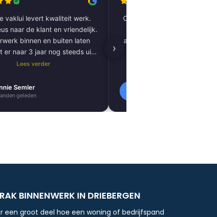
 vaklui levert kwaliteit werk.
Complete woning laten renov
us naar de klant en vriendelijk.
vloer tot plafond. Alles pe
rwerk binnen en buiten laten
afgewerkt, inclusief tegels, 
›
t er naar 3 jaar nog steeds uit
kitnaden, PVC-vloer 
als nieuw.
vloerverwarming. Zeer tevred
Lees verder
Lees verder
resultaat. Absoluut een aa
nnie Semler
Lilly Verbeek
L
anden geleden
1 maanden geleden
TRAK BINNENWERK IN DRIEBERGEN
r een groot deel hoe een woning of bedrijfspand