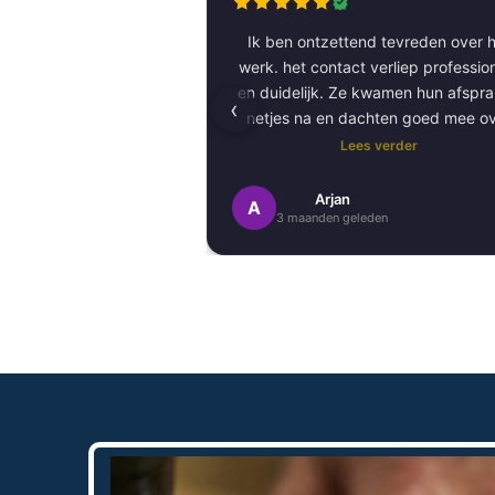
Ik ben ontzettend tevreden over h
werk. het contact verliep professioneel
en duidelijk. Ze kwamen hun afspr
‹
netjes na en dachten goed mee o
kleurkeuze en afwerking.
Lees verder
Het schilderwerk zelf is van hog
Arjan
A
3 maanden geleden
kwaliteit uitgevoerd. Alles is stra
afgewerkt en ze werkten netjes 
zorgvuldig, met oog voor detail. 
Daarnaast vond ik de communicatie
prettig:
Kortom, een betrouwbaar en vakku
schildersbedrijf dat ik zeker zou
aanbevelen!