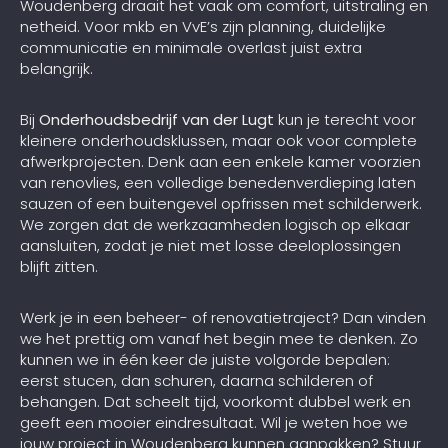
Woudenberg draait het vaak om comfort, uitstraling en
netheid. Voor mkb en VvE’s zijn planning, duidelijke
communicatie en minimale overlast juist extra
belangrijk.
Bij
Onderhoudsbedrijf van der Lugt
kun je terecht voor
kleinere onderhoudsklussen, maar ook voor complete
afwerkprojecten. Denk aan een enkele kamer voorzien
van renovlies, een volledige benedenverdieping laten
sauzen of een buitengevel opfrissen met schilderwerk.
We zorgen dat de werkzaamheden logisch op elkaar
aansluiten, zodat je niet met losse deeloplossingen
blijft zitten.
Werk je in een beheer- of renovatietraject? Dan vinden
we het prettig om vanaf het begin mee te denken. Zo
kunnen we in één keer de juiste volgorde bepalen:
eerst stucen, dan schuren, daarna schilderen of
behangen. Dat scheelt tijd, voorkomt dubbel werk en
geeft een mooier eindresultaat. Wil je weten hoe we
jouw project in Woudenberg kunnen aanpakken? Stuur