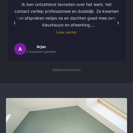
Ik ben ontzettend tevreden over het werk. het
contact verliep professioneel en duidelijk. Ze kwamen
hun afspraken netjes na en dachten goed mee over
‹
›
kleurkeuze en afwerking.
Lees verder
Het schilderwerk zelf is van hoge kwaliteit
uitgevoerd. Alles is strak afgewerkt en ze werkten
Arjan
A
3 maanden geleden
netjes en zorgvuldig, met oog voor detail. .
Daarnaast vond ik de communicatie erg prettig:
Kortom, een betrouwbaar en vakkundig
schildersbedrijf dat ik zeker zou aanbevelen!