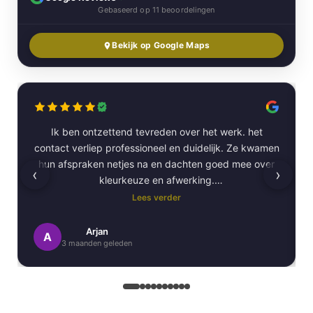
Gebaseerd op 11 beoordelingen
Bekijk op Google Maps
Ik ben ontzettend tevreden over het werk. het
contact verliep professioneel en duidelijk. Ze kwamen
hun afspraken netjes na en dachten goed mee over
‹
›
kleurkeuze en afwerking.
Lees verder
Het schilderwerk zelf is van hoge kwaliteit
uitgevoerd. Alles is strak afgewerkt en ze werkten
Arjan
A
3 maanden geleden
netjes en zorgvuldig, met oog voor detail. .
Daarnaast vond ik de communicatie erg prettig:
Kortom, een betrouwbaar en vakkundig