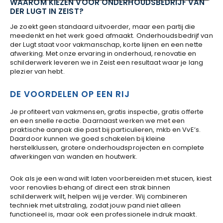
WAAROM KIEZEN VOOR ONDERHOUDSBEDRIJF VAN
DER LUGT IN ZEIST?
Je zoekt geen standaard uitvoerder, maar een partij die
meedenkt en het werk goed afmaakt. Onderhoudsbedrijf van
der Lugt staat voor vakmanschap, korte lijnen en een nette
afwerking. Met onze ervaring in onderhoud, renovatie en
schilderwerk leveren we in Zeist een resultaat waar je lang
plezier van hebt.
DE VOORDELEN OP EEN RIJ
Je profiteert van vakmensen, gratis inspectie, gratis offerte
en een snelle reactie. Daarnaast werken we met een
praktische aanpak die past bij particulieren, mkb en VvE’s.
Daardoor kunnen we goed schakelen bij kleine
herstelklussen, grotere onderhoudsprojecten en complete
afwerkingen van wanden en houtwerk.
Ook als je een wand wilt laten voorbereiden met stucen, kiest
voor renovlies behang of direct een strak binnen
schilderwerk wilt, helpen wij je verder. Wij combineren
techniek met uitstraling, zodat jouw pand niet alleen
functioneel is, maar ook een professionele indruk maakt.