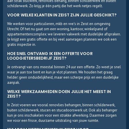
aan strak stucwerk, renovlies behang, binnen schilderwerk en buiten
schilderwerk. Zo krijg je één partij die het werk netjes regelt.
VOOR WELKE KLANTEN IN ZEIST ZIJN JULLIE GESCHIKT?
We werken voor particulieren, mkb en vve’s in Zeist en omgeving
Utrecht. Of het nu gaat om een woning, kantoor, winkelpand of
appartementencomplex: we leveren vakwerk met duidelijke afspraken.
Je krijgt een gratis offerte en bij veel aanvragen plannen we ook een
gratis inspectie in.
HOE SNEL ONTVANG IK EEN OFFERTE VOOR
LOODGIETERSBEDRIJF ZEIST?
Je ontvangt van ons meestal binnen 24 uur een offerte. Zo weet je snel
waar je aan toe bent en kun je vlot plannen. We houden het graag
helder: geen onduidelijkheid, maar een scherpe prijs en een duidelijke
aanpak.
WELKE WERKZAAMHEDEN DOEN JULLIE HET MEEST IN
ZEIST?
In Zeist voeren we vooral renovlies behangen, binnen schilderwerk,
buiten schilderwerk, stucen en stucadoorswerk uit. Ook als behanger
kun je ons inschakelen voor een strakke afwerking. Daarmee zorgen
we voor een frisse, duurzame uitstraling van jouw ruimte.