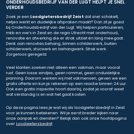
ONDERHOUDSBEDRIJF VAN DER LUGT HELPT JE SNEL
VERDER
Zoek je een
Loodgietersbedrijf Zeist
dat snel schakelt,
netjes werkt en duidelijke afspraken maakt? Dan zit je goed
bij Onderhoudsbedrijf van der Lugt. Wij helpen particulieren,
mkb en vve’s in Zeist en de regio Utrecht met onderhoud,
renovatie en afwerking die er strak uitziet én lang meegaat.
Denk aan renovlies behang, binnen schilderwerk, buiten
schilderwerk, stucwerk en behangwerk. Strak werk.
Zorgeloos geregeld.
Veel klanten zoeken niet alleen een vakman, maar vooral
rust. Geen losse eindjes, geen rommel, geen onduidelijke
planning. Daarom werken wij met vakmensen, geven we een
gratis offerte en kun je rekenen op een reactie binnen 24 uur.
Ook een gratis inspectie hoort daarbij, zodat je vooraf weet
wat verstandig is en wat het gaat kosten.
Op deze pagina lees je wat wij als loodgietersbedrijf in Zeist
voor je kunnen betekenen. Wil je eerst breder kijken naar
onze aanpak en diensten? Bekijk dan ook onze hoofdpagina
over
Loodgietersbedrijf
.