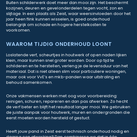
Buiten schilderwerk doet meer dan mooi zijn. Het beschermt
kozijnen, deuren en gevelonderdelen tegen vocht, zon en
slijtage. In een plaats als Zeist, waar weersinvloeden door het
jaar heen flink kunnen wisselen, is goed onderhoud
belangrijk om schade en hogere herstelkosten te
voorkomen.
WAAROM TIJDIG ONDERHOUD LOONT
Loslatende verf, scheurtjes in houtwerk of open naden lijken
klein, maar kunnen snel groter worden. Door op tijd te
schilderen en te herstellen, verleng je de levensduur van het
materiaal. Dat is niet alleen slim voor particuliere woningen,
maar ook voor VvE’s en mkb-panden waar uitstraling en
behoud samenkomen.
Onze vakmensen werken met oog voor voorbereiding:
reinigen, schuren, repareren en dan pas afwerken. Zo hecht
de verf beter en blijft het resultaat langer mooi. We gebruiken
de juiste aanpak voor houtwerk, muren en ondergronden die
eerst moeten worden hersteld of gestuct.
Heeft jouw pand in Zeist eerst technisch onderhoud nodig en
daarna een afwerking? Dan combineren we dat in één