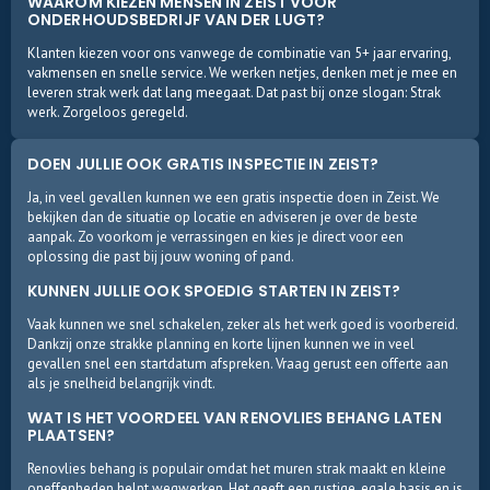
WAAROM KIEZEN MENSEN IN ZEIST VOOR
ONDERHOUDSBEDRIJF VAN DER LUGT?
Klanten kiezen voor ons vanwege de combinatie van 5+ jaar ervaring,
vakmensen en snelle service. We werken netjes, denken met je mee en
leveren strak werk dat lang meegaat. Dat past bij onze slogan: Strak
werk. Zorgeloos geregeld.
DOEN JULLIE OOK GRATIS INSPECTIE IN ZEIST?
Ja, in veel gevallen kunnen we een gratis inspectie doen in Zeist. We
bekijken dan de situatie op locatie en adviseren je over de beste
aanpak. Zo voorkom je verrassingen en kies je direct voor een
oplossing die past bij jouw woning of pand.
KUNNEN JULLIE OOK SPOEDIG STARTEN IN ZEIST?
Vaak kunnen we snel schakelen, zeker als het werk goed is voorbereid.
Dankzij onze strakke planning en korte lijnen kunnen we in veel
gevallen snel een startdatum afspreken. Vraag gerust een offerte aan
als je snelheid belangrijk vindt.
WAT IS HET VOORDEEL VAN RENOVLIES BEHANG LATEN
PLAATSEN?
Renovlies behang is populair omdat het muren strak maakt en kleine
oneffenheden helpt wegwerken. Het geeft een rustige, egale basis en is