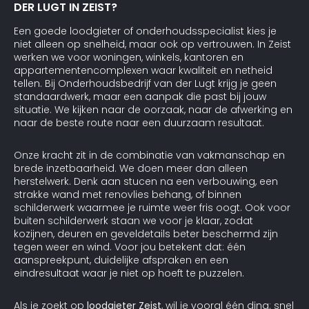
DER LUGT IN ZEIST?
Een goede loodgieter of onderhoudsspecialist kies je
niet alleen op snelheid, maar ook op vertrouwen. In Zeist
werken we voor woningen, winkels, kantoren en
appartementencomplexen waar kwaliteit en netheid
tellen. Bij Onderhoudsbedrijf van der Lugt krijg je geen
standaardwerk, maar een aanpak die past bij jouw
situatie. We kijken naar de oorzaak, naar de afwerking en
naar de beste route naar een duurzaam resultaat.
Onze kracht zit in de combinatie van vakmanschap en
brede inzetbaarheid. We doen meer dan alleen
herstelwerk. Denk aan stucen na een verbouwing, een
strakke wand met renovlies behang, of binnen
schilderwerk waarmee je ruimte weer fris oogt. Ook voor
buiten schilderwerk staan we voor je klaar, zodat
kozijnen, deuren en geveldetails beter beschermd zijn
tegen weer en wind. Voor jou betekent dat: één
aanspreekpunt, duidelijke afspraken en een
eindresultaat waar je niet op hoeft te puzzelen.
Als je zoekt op
loodgieter Zeist
, wil je vooral één ding: snel