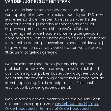
VAN DER LUGT REGELT HET STRAK
Zoek je een
loodgieter Zeist
voor een lekkage,
verstopping of renovatie in huis of bedrijfspand? Dan wil
je snel iemand die meedenkt, netjes werkt en helder
communiceert. Bij Onderhoudsbedrijf van der Lugt
helpen we particulieren, mkb en vve's in Zeist en
omgeving met onderhoud en afwerking die gewoon
goed moet zijn. Van een nette afwerking in de badkamer
tot renovlies behang, stucwerk en binnen schilderwerk: jij
krijgt vakmensen over de vloer die weten wat ze doen.
Strak werk. Zorgeloos geregeld.
We combineren meer dan 5 jaar ervaring met een
praktische aanpak. Geen omwegen, wel duidelijkheid
over planning, aanpak en kosten. Je vraagt eenvoudig
een gratis offerte aan en wij denken met je mee over de
slimste oplossing. Dat is handig als je in Zeist snel
resultaat wilt, zonder gedoe achteraf.
Werk je ook op andere locaties in de regio? Bekijk dan
ook eens onze pagina voor
Onderhoudsbedrijf Lopik
,
Onderhoudsbedrijf Eemnes
of
Onderhoudsbedrijf