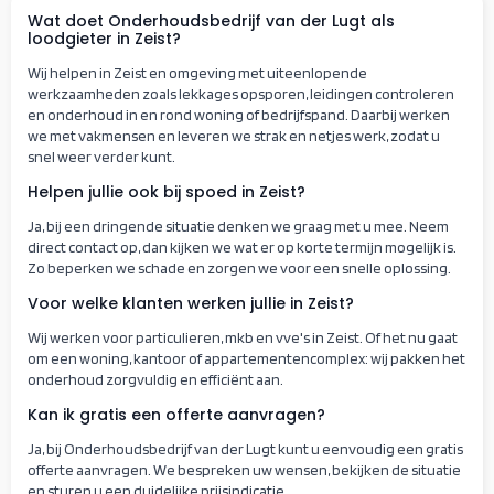
Wat doet Onderhoudsbedrijf van der Lugt als
loodgieter in Zeist?
Wij helpen in Zeist en omgeving met uiteenlopende
werkzaamheden zoals lekkages opsporen, leidingen controleren
en onderhoud in en rond woning of bedrijfspand. Daarbij werken
we met vakmensen en leveren we strak en netjes werk, zodat u
snel weer verder kunt.
Helpen jullie ook bij spoed in Zeist?
Ja, bij een dringende situatie denken we graag met u mee. Neem
direct contact op, dan kijken we wat er op korte termijn mogelijk is.
Zo beperken we schade en zorgen we voor een snelle oplossing.
Voor welke klanten werken jullie in Zeist?
Wij werken voor particulieren, mkb en vve's in Zeist. Of het nu gaat
om een woning, kantoor of appartementencomplex: wij pakken het
onderhoud zorgvuldig en efficiënt aan.
Kan ik gratis een offerte aanvragen?
Ja, bij Onderhoudsbedrijf van der Lugt kunt u eenvoudig een gratis
offerte aanvragen. We bespreken uw wensen, bekijken de situatie
en sturen u een duidelijke prijsindicatie.