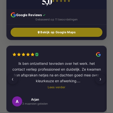
5,0
★★★★★
Google Reviews
✓
Gebaseerd op 11 beoordelingen
Bekijk op Google Maps
Ik ben ontzettend tevreden over het werk. het
contact verliep professioneel en duidelijk. Ze kwamen
hun afspraken netjes na en dachten goed mee over
‹
›
kleurkeuze en afwerking.
Lees verder
Het schilderwerk zelf is van hoge kwaliteit
uitgevoerd. Alles is strak afgewerkt en ze werkten
Arjan
A
3 maanden geleden
netjes en zorgvuldig, met oog voor detail. .