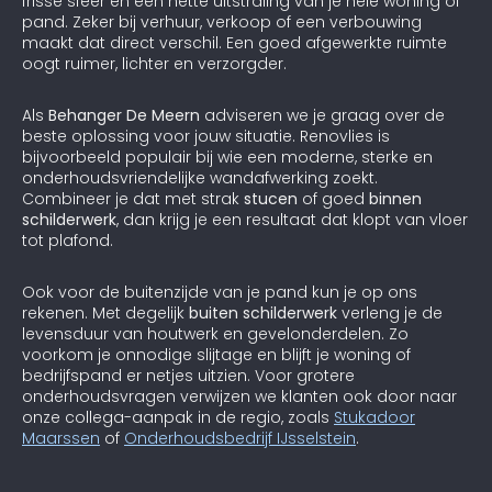
frisse sfeer en een nette uitstraling van je hele woning of
pand. Zeker bij verhuur, verkoop of een verbouwing
maakt dat direct verschil. Een goed afgewerkte ruimte
oogt ruimer, lichter en verzorgder.
Als
Behanger De Meern
adviseren we je graag over de
beste oplossing voor jouw situatie. Renovlies is
bijvoorbeeld populair bij wie een moderne, sterke en
onderhoudsvriendelijke wandafwerking zoekt.
Combineer je dat met strak
stucen
of goed
binnen
schilderwerk
, dan krijg je een resultaat dat klopt van vloer
tot plafond.
Ook voor de buitenzijde van je pand kun je op ons
rekenen. Met degelijk
buiten schilderwerk
verleng je de
levensduur van houtwerk en gevelonderdelen. Zo
voorkom je onnodige slijtage en blijft je woning of
bedrijfspand er netjes uitzien. Voor grotere
onderhoudsvragen verwijzen we klanten ook door naar
onze collega-aanpak in de regio, zoals
Stukadoor
Maarssen
of
Onderhoudsbedrijf IJsselstein
.