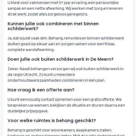
U kiest voor vakmensen met 5+ jaar ervaring, een persoonlijke
aanpak en een nette afwerking. Wij werken met zorg en leveren
strak werk, zodat alles zorgeloos geregeld is.
Kunnen jullie ook combineren met binnen
schilderwerk?
Ja, dat is juist vaak slim. Behang, renovlies en binnen schilderwerk
sluiten goed op elkaar aan en zorgen samen voor een frisse,
complete wandafwerking.
Doen jullie ook buiten schilderwerk in De Meern?
Zeker. Naast behangen verzorgen wij ook buiten schilderwerk in
de regio Utrecht. Zo kunt u meerdere
onderhoudswerkzaamheden combineren in één plan.
Hoe vraag ik een offerte aan?
U kunt eenvoudig contact opnemen voor een gratis offerte. We
bespreken uw wensen, bekijken de situatie en sturen daarna een
duidelijke prijsopgave.
Voor welke ruimtes is behang geschikt?
Behang is geschikt voor woonkamers, slaapkamers, hallen,
kantoren en andere binnenruimtes. Met de juiste ondergrond en