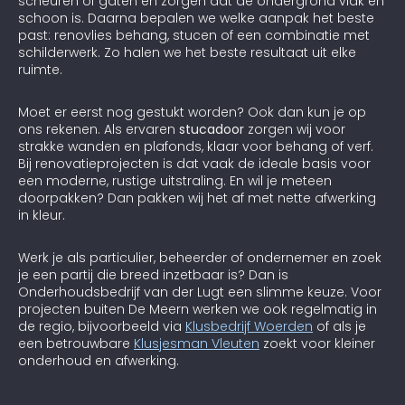
scheuren of gaten en zorgen dat de ondergrond vlak en
schoon is. Daarna bepalen we welke aanpak het beste
past: renovlies behang, stucen of een combinatie met
schilderwerk. Zo halen we het beste resultaat uit elke
ruimte.
Moet er eerst nog gestukt worden? Ook dan kun je op
ons rekenen. Als ervaren
stucadoor
zorgen wij voor
strakke wanden en plafonds, klaar voor behang of verf.
Bij renovatieprojecten is dat vaak de ideale basis voor
een moderne, rustige uitstraling. En wil je meteen
doorpakken? Dan pakken wij het af met nette afwerking
in kleur.
Werk je als particulier, beheerder of ondernemer en zoek
je een partij die breed inzetbaar is? Dan is
Onderhoudsbedrijf van der Lugt een slimme keuze. Voor
projecten buiten De Meern werken we ook regelmatig in
de regio, bijvoorbeeld via
Klusbedrijf Woerden
of als je
een betrouwbare
Klusjesman Vleuten
zoekt voor kleiner
onderhoud en afwerking.