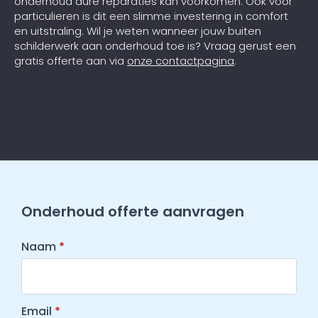
onderhoud dure reparaties kan voorkomen. Ook voor
particulieren is dit een slimme investering in comfort
en uitstraling. Wil je weten wanneer jouw buiten
schilderwerk aan onderhoud toe is? Vraag gerust een
gratis offerte aan via
onze contactpagina
.
Onderhoud offerte aanvragen
Naam
*
Email
*