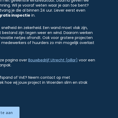
en het gewenste eindresultaat. Daarna geven we
anning. Wil je vooraf weten waar je aan toe bent?
vang je die al binnen 24 uur. Liever eerst even
gratis inspectie
in.
snelheid én zekerheid. Een wand moet vlak zijn,
 bestand zijn tegen weer en wind. Daarom werken
ovatie netjes afrondt. Ook voor grotere projecten
 medewerkers of huurders zo min mogelijk overlast
onze pagina over
Bouwbedrijf Utrecht (pillar)
voor een
anpak.
drijfspand of VvE? Neem contact op met
k hoe wij jouw project in Woerden slim en strak
rte aan