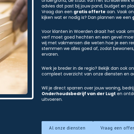
ondergrond, de staat van het schilderwerk 
advies dat past bij jouw pand, budget en pl
Vraag dan een
gratis offerte
aan. Vaak ont
kijken wat er nodig is? Dan plannen we een
Voor klanten in Woerden draait het vaak om 
verf moet goed hechten en een gevel moet
wij met vakmensen die weten hoe je een ren
stemmen we alles goed af, zodat bewoners,
ervaren.
Werk je breder in de regio? Bekijk dan ook 
compleet overzicht van onze diensten en a
Wil je direct sparren over jouw woning, be
Onderhoudsbedrijf van der Lugt
en ontde
uitvoeren.
Al onze diensten
Vraag een offe