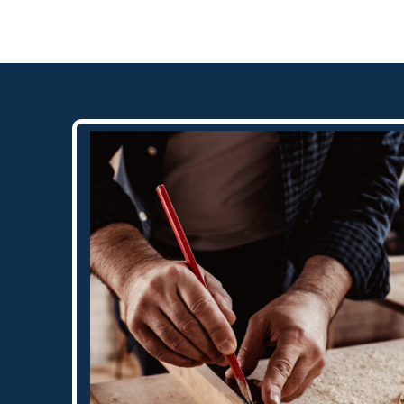
Daarnaast vond ik de communicatie
prettig:
Kortom, een betrouwbaar en vakku
schildersbedrijf dat ik zeker zou
aanbevelen!