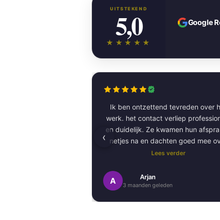
UITSTEKEND
5,0
Google 
★★★★★
Ik ben ontzettend tevreden over h
werk. het contact verliep professioneel
en duidelijk. Ze kwamen hun afspr
‹
netjes na en dachten goed mee o
kleurkeuze en afwerking.
Lees verder
Het schilderwerk zelf is van hog
Arjan
A
3 maanden geleden
kwaliteit uitgevoerd. Alles is stra
afgewerkt en ze werkten netjes 
zorgvuldig, met oog voor detail. 