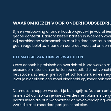
WAAROM KIEZEN VOOR ONDERHOUDSBEDRIJF
Bij een verbouwing of onderhoudsproject wil je vooral éé
gedoe achteraf. Daarom kiezen klanten in Woerden voo
Wij combineren vakmanschap met heldere communicatie e
geen vage belofte, maar een concreet voorstel en een n
DIT MAG JE VAN ONS VERWACHTEN
Onze aanpak is praktisch en overzichtelijk. We werken 
passende materialen en letten op details die het versc
het stucen, scherpe lijnen bij het schilderwerk en een eg
lever je niet alleen een mooi eindbeeld op, maar ook e
Daarnaast snappen we dat tijd belangrijk is. Daarom ontv
binnen 24 uur. Zo kun je direct verder met plannen, verge
particulieren die hun woonkamer of bovenverdieping wi
vve’s die met meerdere partijen schakelen.