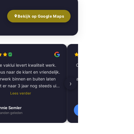
Bekijk op Google Maps
 vaklui levert kwaliteit werk.
Complete woning laten renov
us naar de klant en vriendelijk.
vloer tot plafond. Alles pe
rwerk binnen en buiten laten
afgewerkt, inclusief tegels, 
›
t er naar 3 jaar nog steeds uit
kitnaden, PVC-vloer 
als nieuw.
vloerverwarming. Zeer tevred
Lees verder
Lees verder
resultaat. Absoluut een aa
nnie Semler
Lilly Verbeek
L
anden geleden
1 maanden geleden