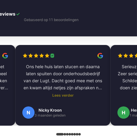
Reviews
✓
Gebaseerd op 11 beoordelingen
et
Ons hele huis laten stucen en daarna
Serieuze
laten spuiten door onderhoudsbedrijf
Zeer serie
aken
van der Lugt. Dacht goed mee met ons
Schilde
ver
en kwam altijd netjes zijn afspraken na.
doen zie
De volgende klus hebben we al gepland
Lees verder
om onze hele buitengevel te doen.
e
Nogmaals bedankt.
Nicky Kroon
He
N
H
3 maanden geleden
1 ma
k
en
.