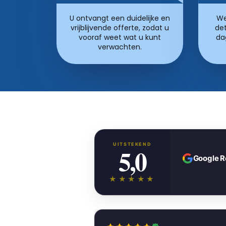
U ontvangt een duidelijke en
We
vrijblijvende offerte, zodat u
det
vooraf weet wat u kunt
da
verwachten.
UITSTEKEND
5,0
Google 
★★★★★