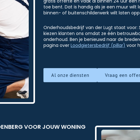
gratis offerte en vaak al binnen 24 uur een 
toe bent. Dat is handig als je een muur wilt
binnen- of buitenschilderwerk wilt laten op
Onderhoudsbedrijf van der Lugt staat voor:
kiezen klanten ons omdat ze één betrouwbare
onderhoud. Ben je benieuwd naar de bredere
pagina over
Loodgietersbedrijf (pillar)
voor h
Al onze diensten
Vraag een offe
UDENBERG VOOR JOUW WONING