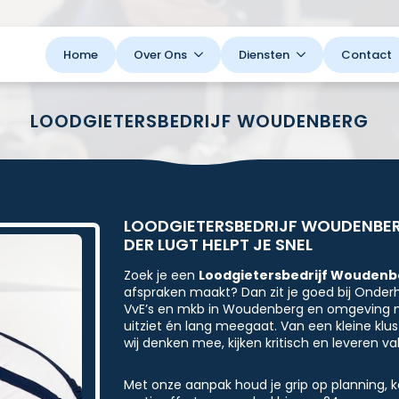
Home
Over Ons
Diensten
Contact
LOODGIETERSBEDRIJF WOUDENBERG
LOODGIETERSBEDRIJF WOUDENBE
DER LUGT HELPT JE SNEL
Zoek je een
Loodgietersbedrijf Woudenb
afspraken maakt? Dan zit je goed bij Onderho
VvE’s en mkb in Woudenberg en omgeving me
uitziet én lang meegaat. Van een kleine klus 
wij denken mee, kijken kritisch en leveren va
Met onze aanpak houd je grip op planning, kos