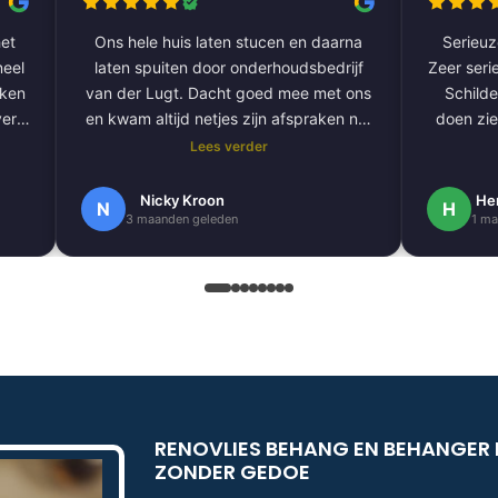
et
Ons hele huis laten stucen en daarna
Serieuze
laten spuiten door onderhoudsbedrijf
Zeer serie
aken
van der Lugt. Dacht goed mee met ons
Schilde
ver
en kwam altijd netjes zijn afspraken na.
doen zie
De volgende klus hebben we al gepland
Lees verder
om onze hele buitengevel te doen.
e
Nogmaals bedankt.
Nicky Kroon
He
N
H
3 maanden geleden
1 ma
k
en
.
 erg
ndig
RENOVLIES BEHANG EN BEHANGER 
ZONDER GEDOE