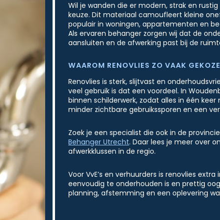
Wil je wanden die er modern, strak en rusti
keuze. Dit materiaal camoufleert kleine one
populair in woningen, appartementen en bedri
Als ervaren behanger zorgen wij dat de ond
aansluiten en de afwerking past bij de ruimt
WAAROM RENOVLIES ZO VAAK GEKOZ
Renovlies is sterk, slijtvast en onderhoudsvr
veel gebruik is dat een voordeel. In Woude
binnen schilderwerk, zodat alles in één keer
minder zichtbare gebruikssporen en een verz
Zoek je een specialist die ook in de provinci
Behanger Utrecht
. Daar lees je meer over o
afwerkklussen in de regio.
Voor VvE’s en verhuurders is renovlies extra 
eenvoudig te onderhouden is en prettig oog
planning, afstemming en een oplevering waa