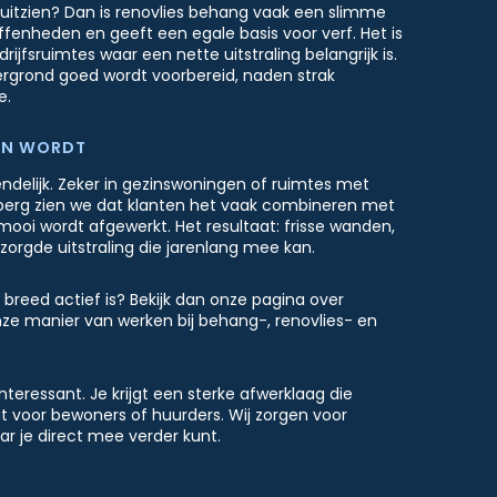
g uitzien? Dan is renovlies behang vaak een slimme
ffenheden en geeft een egale basis voor verf. Het is
jfsruimtes waar een nette uitstraling belangrijk is.
ergrond goed wordt voorbereid, naden strak
e.
EN WORDT
iendelijk. Zeker in gezinswoningen of ruimtes met
nberg zien we dat klanten het vaak combineren met
 mooi wordt afgewerkt. Het resultaat: frisse wanden,
orgde uitstraling die jarenlang mee kan.
e breed actief is? Bekijk dan onze pagina over
nze manier van werken bij behang-, renovlies- en
interessant. Je krijgt een sterke afwerklaag die
t voor bewoners of huurders. Wij zorgen voor
r je direct mee verder kunt.