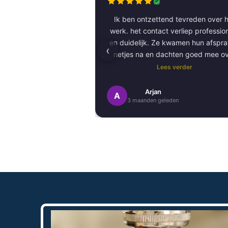
Ik ben ontzettend tevreden over h
werk. het contact verliep professioneel
en duidelijk. Ze kwamen hun afspr
‹
netjes na en dachten goed mee o
kleurkeuze en afwerking.
Lees verder
Het schilderwerk zelf is van hog
Arjan
A
3 maanden geleden
kwaliteit uitgevoerd. Alles is stra
afgewerkt en ze werkten netjes 
zorgvuldig, met oog voor detail. 
Daarnaast vond ik de communicatie
prettig:
Kortom, een betrouwbaar en vakku
schildersbedrijf dat ik zeker zou
aanbevelen!