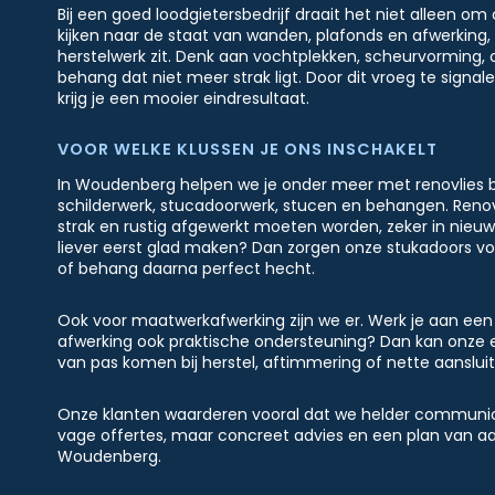
Bij een goed loodgietersbedrijf draait het niet alleen 
kijken naar de staat van wanden, plafonds en afwerking,
herstelwerk zit. Denk aan vochtplekken, scheurvorming, 
behang dat niet meer strak ligt. Door dit vroeg te signa
krijg je een mooier eindresultaat.
VOOR WELKE KLUSSEN JE ONS INSCHAKELT
In Woudenberg helpen we je onder meer met renovlies b
schilderwerk, stucadoorwerk, stucen en behangen. Renovli
strak en rustig afgewerkt moeten worden, zeker in nieuw
liever eerst glad maken? Dan zorgen onze stukadoors voo
of behang daarna perfect hecht.
Ook voor maatwerkafwerking zijn we er. Werk je aan een 
afwerking ook praktische ondersteuning? Dan kan onze e
van pas komen bij herstel, aftimmering of nette aanslui
Onze klanten waarderen vooral dat we helder communic
vage offertes, maar concreet advies en een plan van aanp
Woudenberg.