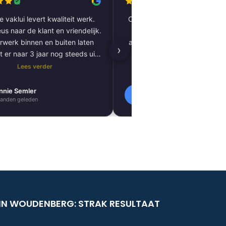
 vaklui levert kwaliteit werk.
Complete woning laten renov
us naar de klant en vriendelijk.
vloer tot plafond. Alles pe
rwerk binnen en buiten laten
afgewerkt, inclusief tegels, 
›
t er naar 3 jaar nog steeds uit
kitnaden, PVC-vloer 
als nieuw.
vloerverwarming. Zeer tevred
Lees verder
Lees verder
resultaat. Absoluut een aa
nnie Semler
Lilly Verbeek
L
anden geleden
1 maanden geleden
IN WOUDENBERG: STRAK RESULTAAT