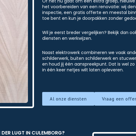
Of het nu gaat om een extra groep, nieuwe 
het voorbereiden van een renovatie: wij denk
inspectie, een gratis offerte en meestal bin
toe bent en kun je doorpakken zonder gedo
Wil je eerst breder vergelijken? Bekijk dan o
diensten en werkwijzen.
Naast elektrowerk combineren we vaak ander
schilderwerk, buiten schilderwerk en stucwe
en houd jij één aanspreekpunt. Dat is wel z
in één keer netjes wilt laten opleveren.
Al onze diensten
Vraag een offe
 DER LUGT IN CULEMBORG?