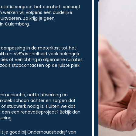
tallatie vergroot het comfort, verlaagt
m werken wij volgens een duidelijke
itvoeren. Zo krijg je geen
 in Culemborg.
 aanpassing in de meterkast tot het
b en VvE’s is snelheid vaak belangrijk.
ies of verlichting in algemene ruimtes.
 zoals stopcontacten op de juiste plek
mmunicatie, nette afwerking en
erkplek schoon achter en zorgen dat
 of stucwerk nodig is, sluiten we dat
lt aan een renovatieproject? Bekijk dan
uning.
it je goed bij Onderhoudsbedrijf van