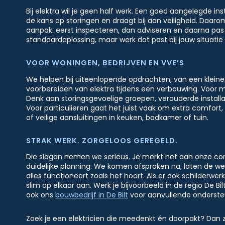
Bij elektra wil je geen half werk. Een goed aangelegde ins
de kans op storingen en draagt bij aan veiligheid. Daaro
aanpak: eerst inspecteren, dan adviseren en daarna pas u
standaardoplossing, maar werk dat past bij jouw situatie
VOOR WONINGEN, BEDRIJVEN EN VVE’S
We helpen bij uiteenlopende opdrachten, van een kleine
voorbereiden van elektra tijdens een verbouwing. Voor mk
Denk aan storingsgevoelige groepen, verouderde installat
Voor particulieren gaat het juist vaak om extra comfort,
of veilige aansluitingen in keuken, badkamer of tuin.
STRAK WERK. ZORGELOOS GEREGELD.
Die slogan nemen we serieus. Je merkt het aan onze co
duidelijke planning. We komen afspraken na, laten de w
alles functioneert zoals het hoort. Als er ook schilderwerk
slim op elkaar aan. Werk je bijvoorbeeld in de regio De Bi
ook ons
bouwbedrijf in De Bilt
voor aanvullende onderste
Zoek je een elektricien die meedenkt én doorpakt? Dan z