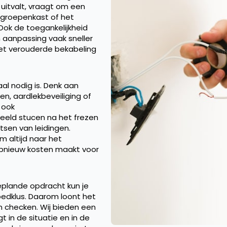
uitvalt, vraagt om een
 groepenkast of het
Ook de toegankelijkheid
 aanpassing vaak sneller
met verouderde bekabeling
al nodig is. Denk aan
n, aardlekbeveiliging of
r ook
beeld stucen na het frezen
tsen van leidingen.
m altijd naar het
 opnieuw kosten maakt voor
geplande opdracht kun je
oedklus. Daarom loont het
n checken. Wij bieden een
gt in de situatie en in de