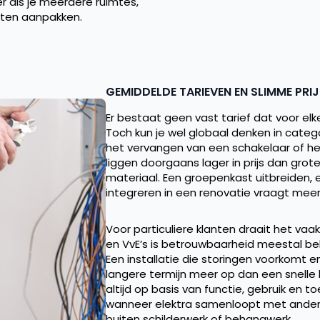
er als je meerdere ruimtes,
aten aanpakken.
GEMIDDELDE TARIEVEN EN SLIMME PR
Er bestaat geen vast tarief dat voor elk
Toch kun je wel globaal denken in cate
het vervangen van een schakelaar of het
liggen doorgaans lager in prijs dan gro
materiaal. Een groepenkast uitbreiden, e
integreren in een renovatie vraagt meer
Voor particuliere klanten draait het vaa
en VvE’s is betrouwbaarheid meestal bela
Een installatie die storingen voorkomt e
langere termijn meer op dan een snelle 
altijd op basis van functie, gebruik en
wanneer elektra samenloopt met andere 
buiten schilderwerk of behangwerk.