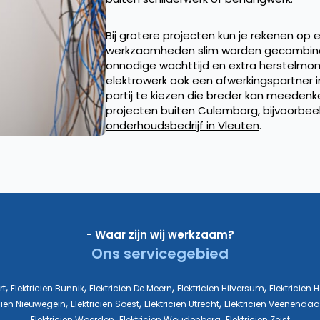
Bij grotere projecten kun je rekenen op 
werkzaamheden slim worden gecombinee
onnodige wachttijd en extra herstelmom
elektrowerk ook een afwerkingspartner i
partij te kiezen die breder kan meedenke
projecten buiten Culemborg, bijvoorbee
onderhoudsbedrijf in Vleuten
.
- Waar zijn wij werkzaam?
Ons servicegebied
,
,
,
,
rt
Elektricien Bunnik
Elektricien De Meern
Elektricien Hilversum
Elektricien 
,
,
,
icien Nieuwegein
Elektricien Soest
Elektricien Utrecht
Elektricien Veenendaa
,
,
Elektricien Woerden
Elektricien Woudenberg
Elektricien Zeist