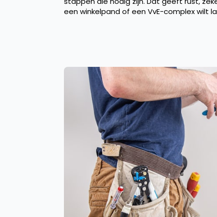
stappen die nodig zijn. Dat geeft rust, zek
een winkelpand of een VvE-complex wilt l