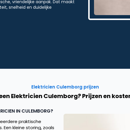
sche, vriendelijke aanpak. Dat maakt
it, snelheid en duidelijke
Elektricien Culemborg prijzen
een Elektricien Culemborg? Prijzen en koste
TRICIEN IN CULEMBORG?
meerdere praktische
. Een kleine storing, zoals