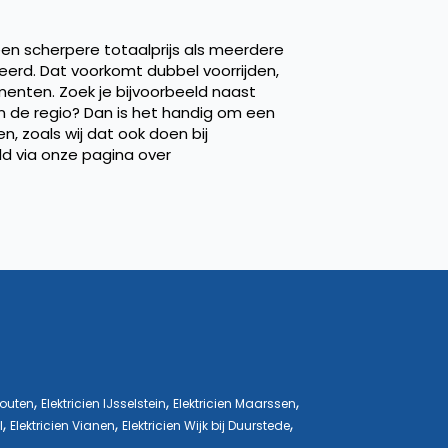
een scherpere totaalprijs als meerdere
rd. Dat voorkomt dubbel voorrijden,
enten. Zoek je bijvoorbeeld naast
n de regio? Dan is het handig om een
n, zoals wij dat ook doen bij
ld via onze pagina over
,
,
,
Houten
Elektricien IJsselstein
Elektricien Maarssen
,
,
,
l
Elektricien Vianen
Elektricien Wijk bij Duurstede