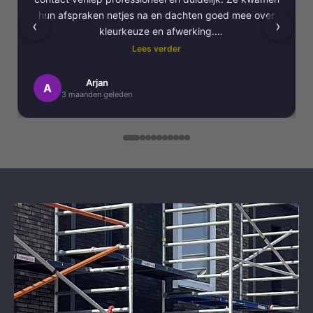
hun afspraken netjes na en dachten goed mee over
‹
›
kleurkeuze en afwerking.
Lees verder
Het schilderwerk zelf is van hoge kwaliteit
uitgevoerd. Alles is strak afgewerkt en ze werkten
Arjan
A
3 maanden geleden
netjes en zorgvuldig, met oog voor detail. .
Daarnaast vond ik de communicatie erg prettig:
Kortom, een betrouwbaar en vakkundig
schildersbedrijf dat ik zeker zou aanbevelen!