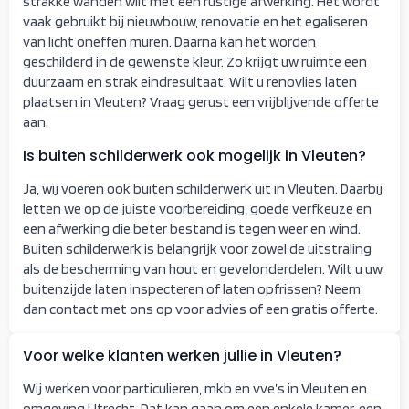
strakke wanden wilt met een rustige afwerking. Het wordt
vaak gebruikt bij nieuwbouw, renovatie en het egaliseren
van licht oneffen muren. Daarna kan het worden
geschilderd in de gewenste kleur. Zo krijgt uw ruimte een
duurzaam en strak eindresultaat. Wilt u renovlies laten
plaatsen in Vleuten? Vraag gerust een vrijblijvende offerte
aan.
Is buiten schilderwerk ook mogelijk in Vleuten?
Ja, wij voeren ook buiten schilderwerk uit in Vleuten. Daarbij
letten we op de juiste voorbereiding, goede verfkeuze en
een afwerking die beter bestand is tegen weer en wind.
Buiten schilderwerk is belangrijk voor zowel de uitstraling
als de bescherming van hout en gevelonderdelen. Wilt u uw
buitenzijde laten inspecteren of laten opfrissen? Neem
dan contact met ons op voor advies of een gratis offerte.
Voor welke klanten werken jullie in Vleuten?
Wij werken voor particulieren, mkb en vve’s in Vleuten en
omgeving Utrecht. Dat kan gaan om een enkele kamer, een