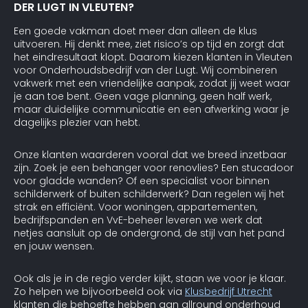
DER LUGT IN VLEUTEN?
Een goede vakman doet meer dan alleen de klus
uitvoeren. Hij denkt mee, ziet risico’s op tijd en zorgt dat
het eindresultaat klopt. Daarom kiezen klanten in Vleuten
voor Onderhoudsbedrijf van der Lugt. Wij combineren
vakwerk met een vriendelijke aanpak, zodat jij weet waar
je aan toe bent. Geen vage planning, geen half werk,
maar duidelijke communicatie en een afwerking waar je
dagelijks plezier van hebt.
Onze klanten waarderen vooral dat we breed inzetbaar
zijn. Zoek je een behanger voor renovlies? Een stucadoor
voor gladde wanden? Of een specialist voor binnen
schilderwerk of buiten schilderwerk? Dan regelen wij het
strak en efficiënt. Voor woningen, appartementen,
bedrijfspanden en VvE-beheer leveren we werk dat
netjes aansluit op de ondergrond, de stijl van het pand
en jouw wensen.
Ook als je in de regio verder kijkt, staan we voor je klaar.
Zo helpen we bijvoorbeeld ook via
Klusbedrijf Utrecht
klanten die behoefte hebben aan allround onderhoud