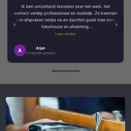
Ik ben ontzettend tevreden over het werk. het
contact verliep professioneel en duidelijk. Ze kwamen
hun afspraken netjes na en dachten goed mee over
‹
›
kleurkeuze en afwerking.
Lees verder
Het schilderwerk zelf is van hoge kwaliteit
uitgevoerd. Alles is strak afgewerkt en ze werkten
Arjan
A
3 maanden geleden
netjes en zorgvuldig, met oog voor detail. .
Daarnaast vond ik de communicatie erg prettig:
Kortom, een betrouwbaar en vakkundig
schildersbedrijf dat ik zeker zou aanbevelen!