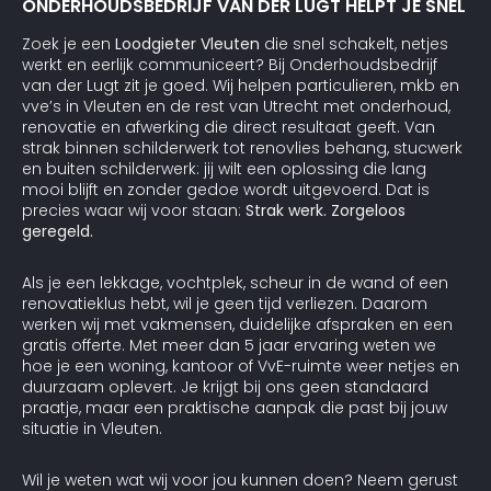
ONDERHOUDSBEDRIJF VAN DER LUGT HELPT JE SNEL
Zoek je een
Loodgieter Vleuten
die snel schakelt, netjes
werkt en eerlijk communiceert? Bij Onderhoudsbedrijf
van der Lugt zit je goed. Wij helpen particulieren, mkb en
vve’s in Vleuten en de rest van Utrecht met onderhoud,
renovatie en afwerking die direct resultaat geeft. Van
strak binnen schilderwerk tot renovlies behang, stucwerk
en buiten schilderwerk: jij wilt een oplossing die lang
mooi blijft en zonder gedoe wordt uitgevoerd. Dat is
precies waar wij voor staan:
Strak werk. Zorgeloos
geregeld.
Als je een lekkage, vochtplek, scheur in de wand of een
renovatieklus hebt, wil je geen tijd verliezen. Daarom
werken wij met vakmensen, duidelijke afspraken en een
gratis offerte. Met meer dan 5 jaar ervaring weten we
hoe je een woning, kantoor of VvE-ruimte weer netjes en
duurzaam oplevert. Je krijgt bij ons geen standaard
praatje, maar een praktische aanpak die past bij jouw
situatie in Vleuten.
Wil je weten wat wij voor jou kunnen doen? Neem gerust