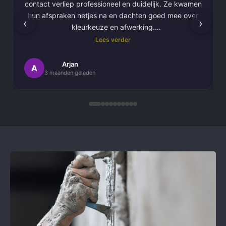
contact verliep professioneel en duidelijk. Ze kwamen
hun afspraken netjes na en dachten goed mee over
‹
›
kleurkeuze en afwerking.
Lees verder
Het schilderwerk zelf is van hoge kwaliteit
uitgevoerd. Alles is strak afgewerkt en ze werkten
Arjan
A
3 maanden geleden
netjes en zorgvuldig, met oog voor detail. .
Daarnaast vond ik de communicatie erg prettig:
Kortom, een betrouwbaar en vakkundig
schildersbedrijf dat ik zeker zou aanbevelen!