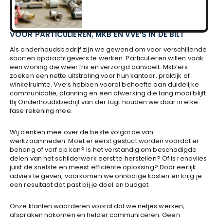
VOOR PARTICULIEREN, MKB EN VVE’S IN DE BILT
Als onderhoudsbedrijf zijn we gewend om voor verschillende
soorten opdrachtgevers te werken. Particulieren willen vaak
een woning die weer fris en verzorgd aanvoelt. Mkb’ers
zoeken een nette uitstraling voor hun kantoor, praktijk of
winkelruimte. Vve’s hebben vooral behoefte aan duidelijke
communicatie, planning en een afwerking die lang mooi blijft.
Bij Onderhoudsbedrijf van der Lugt houden we daar in elke
fase rekening mee.
Wij denken mee over de beste volgorde van
werkzaamheden. Moet er eerst gestuct worden voordat er
behang of verf op kan? Is het verstandig om beschadigde
delen van het schilderwerk eerst te herstellen? Of is renovlies
juist de snelste en meest efficiënte oplossing? Door eerlijk
advies te geven, voorkomen we onnodige kosten en krijg je
een resultaat dat past bij je doel en budget.
Onze klanten waarderen vooral dat we netjes werken,
afspraken nakomen en helder communiceren. Geen