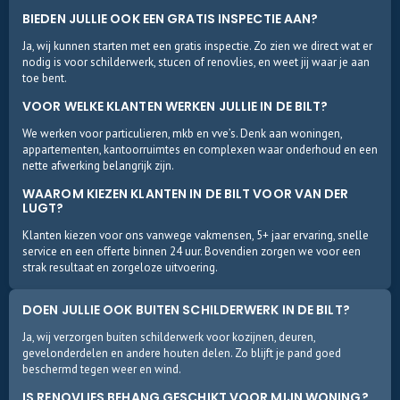
BIEDEN JULLIE OOK EEN GRATIS INSPECTIE AAN?
Ja, wij kunnen starten met een gratis inspectie. Zo zien we direct wat er
nodig is voor schilderwerk, stucen of renovlies, en weet jij waar je aan
toe bent.
VOOR WELKE KLANTEN WERKEN JULLIE IN DE BILT?
We werken voor particulieren, mkb en vve’s. Denk aan woningen,
appartementen, kantoorruimtes en complexen waar onderhoud en een
nette afwerking belangrijk zijn.
WAAROM KIEZEN KLANTEN IN DE BILT VOOR VAN DER
LUGT?
Klanten kiezen voor ons vanwege vakmensen, 5+ jaar ervaring, snelle
service en een offerte binnen 24 uur. Bovendien zorgen we voor een
strak resultaat en zorgeloze uitvoering.
DOEN JULLIE OOK BUITEN SCHILDERWERK IN DE BILT?
Ja, wij verzorgen buiten schilderwerk voor kozijnen, deuren,
gevelonderdelen en andere houten delen. Zo blijft je pand goed
beschermd tegen weer en wind.
IS RENOVLIES BEHANG GESCHIKT VOOR MIJN WONING?