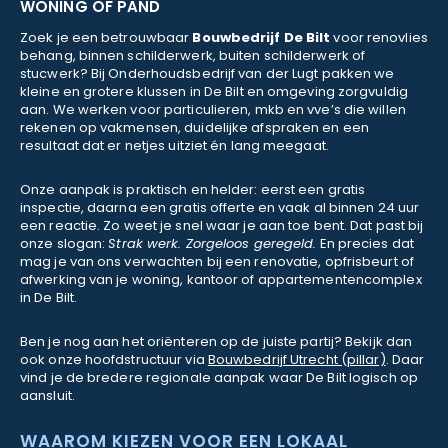
WONING OF PAND
Zoek je een betrouwbaar
Bouwbedrijf De Bilt
voor renovlies
behang, binnen schilderwerk, buiten schilderwerk of
stucwerk? Bij Onderhoudsbedrijf van der Lugt pakken we
kleine en grotere klussen in De Bilt en omgeving zorgvuldig
aan. We werken voor particulieren, mkb en vve’s die willen
rekenen op vakmensen, duidelijke afspraken en een
resultaat dat er netjes uitziet én lang meegaat.
Onze aanpak is praktisch en helder: eerst een gratis
inspectie, daarna een gratis offerte en vaak al binnen 24 uur
een reactie. Zo weet je snel waar je aan toe bent. Dat past bij
onze slogan:
Strak werk. Zorgeloos geregeld.
En precies dat
mag je van ons verwachten bij een renovatie, opfrisbeurt of
afwerking van je woning, kantoor of appartementencomplex
in De Bilt.
Ben je nog aan het oriënteren op de juiste partij? Bekijk dan
ook onze hoofdstructuur via
Bouwbedrijf Utrecht (pillar)
. Daar
vind je de bredere regionale aanpak waar De Bilt logisch op
aansluit.
WAAROM KIEZEN VOOR EEN LOKAAL