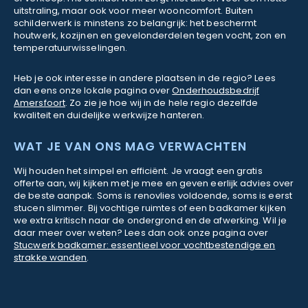
uitstraling, maar ook voor meer wooncomfort. Buiten
schilderwerk is minstens zo belangrijk: het beschermt
houtwerk, kozijnen en gevelonderdelen tegen vocht, zon en
temperatuurwisselingen.
Heb je ook interesse in andere plaatsen in de regio? Lees
dan eens onze lokale pagina over
Onderhoudsbedrijf
Amersfoort
. Zo zie je hoe wij in de hele regio dezelfde
kwaliteit en duidelijke werkwijze hanteren.
WAT JE VAN ONS MAG VERWACHTEN
Wij houden het simpel en efficiënt. Je vraagt een gratis
offerte aan, wij kijken met je mee en geven eerlijk advies over
de beste aanpak. Soms is renovlies voldoende, soms is eerst
stucen slimmer. Bij vochtige ruimtes of een badkamer kijken
we extra kritisch naar de ondergrond en de afwerking. Wil je
daar meer over weten? Lees dan ook onze pagina over
Stucwerk badkamer: essentieel voor vochtbestendige en
strakke wanden
.