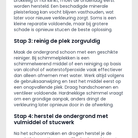
brokkelig of hol klinkt, moet de onderlaag eerst
worden hersteld. Een beschadigde minerale
pleisterlaag kan vocht blijven vasthouden, wat
later voor nieuwe verkleuring zorgt. Soms is een
kleine reparatie voldoende, maar bij grotere
schade is opnieuw stucen de beste oplossing.
Stap 3: reinig de plek zorgvuldig
Maak de ondergrond schoon met een geschikte
reiniger. Bij schimmelplekken is een
schimmelwerend middel of een reiniging op basis
van alcohol of waterstofperoxide vaak effectiever
dan alleen afnemen met water. Werk altijd volgens
de gebruiksaanwijzing en test het middel eerst op
een onopvallende plek. Draag handschoenen en
ventileer voldoende. Hardnekkige schimmel vraagt
om een grondige aanpak, anders dringt de
verkleuring later opnieuw door in de afwerking.
Stap 4: herstel de ondergrond met
vulmiddel of stucwerk
Na het schoonmaken en drogen herstel je de