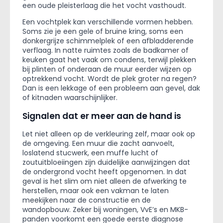
een oude pleisterlaag die het vocht vasthoudt.
Een vochtplek kan verschillende vormen hebben.
Soms zie je een gele of bruine kring, soms een
donkergrijze schimmelplek of een afbladderende
verflaag. In natte ruimtes zoals de badkamer of
keuken gaat het vaak om condens, terwijl plekken
bij plinten of onderaan de muur eerder wijzen op
optrekkend vocht. Wordt de plek groter na regen?
Dan is een lekkage of een probleem aan gevel, dak
of kitnaden waarschijnlijker.
Signalen dat er meer aan de hand is
Let niet alleen op de verkleuring zelf, maar ook op
de omgeving. Een muur die zacht aanvoelt,
loslatend stucwerk, een muffe lucht of
zoutuitbloeiingen zijn duidelijke aanwijzingen dat
de ondergrond vocht heeft opgenomen. In dat
geval is het slim om niet alleen de afwerking te
herstellen, maar ook een vakman te laten
meekijken naar de constructie en de
wandopbouw. Zeker bij woningen, VvE’s en MKB-
panden voorkomt een goede eerste diagnose