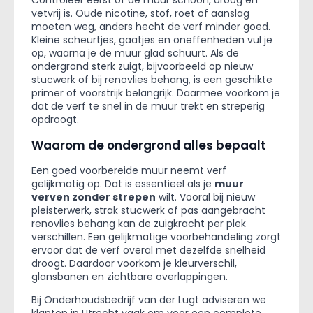
vetvrij is. Oude nicotine, stof, roet of aanslag
moeten weg, anders hecht de verf minder goed.
Kleine scheurtjes, gaatjes en oneffenheden vul je
op, waarna je de muur glad schuurt. Als de
ondergrond sterk zuigt, bijvoorbeeld op nieuw
stucwerk of bij renovlies behang, is een geschikte
primer of voorstrijk belangrijk. Daarmee voorkom je
dat de verf te snel in de muur trekt en streperig
opdroogt.
Waarom de ondergrond alles bepaalt
Een goed voorbereide muur neemt verf
gelijkmatig op. Dat is essentieel als je
muur
verven zonder strepen
wilt. Vooral bij nieuw
pleisterwerk, strak stucwerk of pas aangebracht
renovlies behang kan de zuigkracht per plek
verschillen. Een gelijkmatige voorbehandeling zorgt
ervoor dat de verf overal met dezelfde snelheid
droogt. Daardoor voorkom je kleurverschil,
glansbanen en zichtbare overlappingen.
Bij Onderhoudsbedrijf van der Lugt adviseren we
klanten in Utrecht vaak om voor een complete