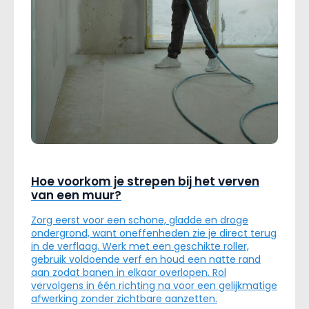
Hoe voorkom je strepen bij het verven
van een muur?
Zorg eerst voor een schone, gladde en droge
ondergrond, want oneffenheden zie je direct terug
in de verflaag. Werk met een geschikte roller,
gebruik voldoende verf en houd een natte rand
aan zodat banen in elkaar overlopen. Rol
vervolgens in één richting na voor een gelijkmatige
afwerking zonder zichtbare aanzetten.