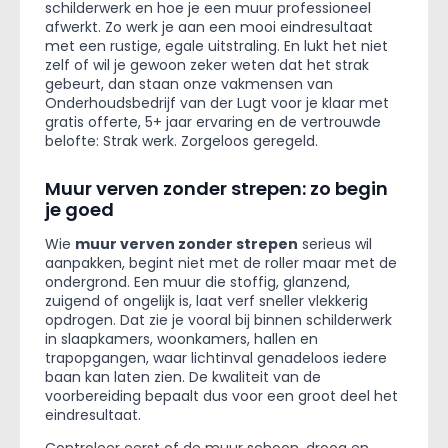
schilderwerk en hoe je een muur professioneel
afwerkt. Zo werk je aan een mooi eindresultaat
met een rustige, egale uitstraling. En lukt het niet
zelf of wil je gewoon zeker weten dat het strak
gebeurt, dan staan onze vakmensen van
Onderhoudsbedrijf van der Lugt voor je klaar met
gratis offerte, 5+ jaar ervaring en de vertrouwde
belofte: Strak werk. Zorgeloos geregeld.
Muur verven zonder strepen: zo begin
je goed
Wie
muur verven zonder strepen
serieus wil
aanpakken, begint niet met de roller maar met de
ondergrond. Een muur die stoffig, glanzend,
zuigend of ongelijk is, laat verf sneller vlekkerig
opdrogen. Dat zie je vooral bij binnen schilderwerk
in slaapkamers, woonkamers, hallen en
trapopgangen, waar lichtinval genadeloos iedere
baan kan laten zien. De kwaliteit van de
voorbereiding bepaalt dus voor een groot deel het
eindresultaat.
Controleer eerst of de muur schoon, droog en