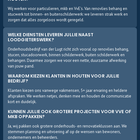
Wij werken voor particulieren, mkb en VvE’s. Van renovlies behang en
stucwerk tot binnen- en buitenschilderwerk: we leveren strak werk en
zorgen dat alles zorgeloos wordt geregeld.
WELKE DIENSTEN LEVEREN JULLIE NAAST
LOODGIETERSWERK?
Onderhoudsbedrijf van der Lugt richt zich vooral op renovlies behang,
stucen, stucadoorwerk, binnen schilderwerk, buiten schilderwerk en
behangen. Daarmee zorgen we voor een nette, duurzame afwerking
van jouw pand.
WAAROM KIEZEN KLANTEN IN HOUTEN VOOR JULLIE
BEDRIJF?
Klanten kiezen ons vanwege vakmensen, 5+ jaar ervaring en heldere
afspraken. We werken netjes, denken mee en houden de communicatie
kort en duidelijk.
KUNNEN JULLIE OOK GROTERE PROJECTEN VOOR VVE OF
MKB OPPAKKEN?
Ja, wij pakken ook grotere onderhouds- en renovatieklussen aan. We
stemmen planning en uitvoering af op de wensen van bewoners,
ondernemers en beheerders.