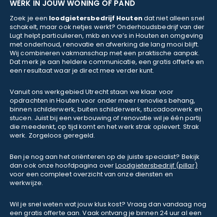
WERK IN JOUW WONING OF PAND
Zoek je een
loodgietersbedrijf Houten
dat niet alleen snel
schakelt, maar ook netjes werkt? Onderhoudsbedrijf van der
Lugt helpt particulieren, mkb en vve’s in Houten en omgeving
met onderhoud, renovatie en afwerking die lang mooi blijft.
Wij combineren vakmanschap met een praktische aanpak.
Dat merk je aan heldere communicatie, een gratis offerte en
een resultaat waar je direct mee verder kunt.
Vanuit ons werkgebied Utrecht staan we klaar voor
opdrachten in Houten voor onder meer renovlies behang,
binnen schilderwerk, buiten schilderwerk, stucadoorwerk en
stucen. Juist bij een verbouwing of renovatie wil je één partij
die meedenkt, op tijd komt en het werk strak oplevert. Strak
werk. Zorgeloos geregeld.
Ben je nog aan het oriënteren op de juiste specialist? Bekijk
dan ook onze hoofdpagina over
Loodgietersbedrijf (pillar)
voor een compleet overzicht van onze diensten en
werkwijze.
Wil je snel weten wat jouw klus kost? Vraag dan vandaag nog
een gratis offerte aan. Vaak ontvang je binnen 24 uur al een