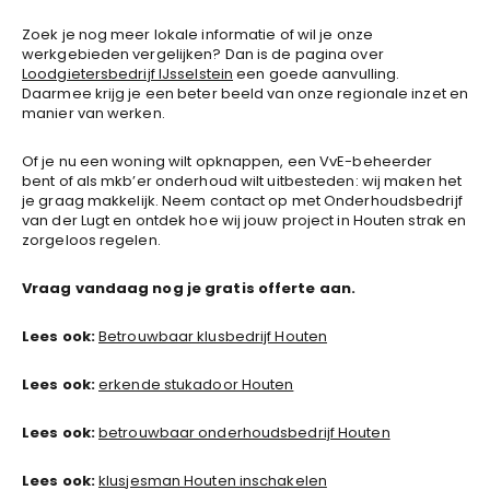
Zoek je nog meer lokale informatie of wil je onze
werkgebieden vergelijken? Dan is de pagina over
Loodgietersbedrijf IJsselstein
een goede aanvulling.
Daarmee krijg je een beter beeld van onze regionale inzet en
manier van werken.
Of je nu een woning wilt opknappen, een VvE-beheerder
bent of als mkb’er onderhoud wilt uitbesteden: wij maken het
je graag makkelijk. Neem contact op met Onderhoudsbedrijf
van der Lugt en ontdek hoe wij jouw project in Houten strak en
zorgeloos regelen.
Vraag vandaag nog je gratis offerte aan.
Lees ook:
Betrouwbaar klusbedrijf Houten
Lees ook:
erkende stukadoor Houten
Lees ook:
betrouwbaar onderhoudsbedrijf Houten
Lees ook:
klusjesman Houten inschakelen