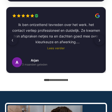
Ik ben ontzettend tevreden over het werk. het
contact verliep professioneel en duidelijk. Ze kwamen
hun afspraken netjes na en dachten goed mee over
‹
›
kleurkeuze en afwerking.
Lees verder
Het schilderwerk zelf is van hoge kwaliteit
uitgevoerd. Alles is strak afgewerkt en ze werkten
Arjan
A
3 maanden geleden
netjes en zorgvuldig, met oog voor detail. .
Daarnaast vond ik de communicatie erg prettig:
Kortom, een betrouwbaar en vakkundig
schildersbedrijf dat ik zeker zou aanbevelen!