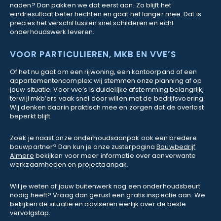
naden? Dan pakken we dat eerst aan. Zo blijft het
eindresultaat beter hechten en gaat het langer mee. Dat is
precies het verschil tussen snel schilderen en echt
onderhoudswerk leveren.
VOOR PARTICULIEREN, MKB EN VVE’S
Of het nu gaat om een rijwoning, een kantoorpand of een
appartementencomplex: wij stemmen onze planning af op
jouw situatie. Voor vve’s is duidelijke afstemming belangrijk,
terwijl mkb’ers vaak snel door willen met de bedrijfsvoering.
Wij denken daarin praktisch mee en zorgen dat de overlast
beperkt blijft.
Zoek je naast onze onderhoudsaanpak ook een bredere
bouwpartner? Dan kun je onze zusterpagina
Bouwbedrijf
Almere
bekijken voor meer informatie over aanverwante
werkzaamheden en projectaanpak.
Wil je weten of jouw buitenwerk nog een onderhoudsbeurt
nodig heeft? Vraag dan gerust een gratis inspectie aan. We
bekijken de situatie en adviseren eerlijk over de beste
vervolgstap.