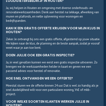
LOODGIETERSBEDRIJF IN HOUTEN?
Ja, wij helpen in Houten en omgeving met diverse onderhouds- en
renovatiewerkzaamheden. Denk aan herstel na lekkage, afwerking van
muren en plafonds, en nette oplevering voor woningen en
bedrijfspanden.
KAN IK EEN GRATIS OFFERTE KRIJGEN VOOR MIJN KLUS IN
HOUTEN?
Zeker. Je ontvangt bij ons een gratis offerte, afgestemd op jouw situatie.
We kijken naar de klus, de planning en de beste aanpak, zodat je vooraf
weet waar je aan toe bent.
DOEN JULLIE OOK EEN GRATIS INSPECTIE?
Ja, in veel gevallen kunnen we eerst een gratis inspectie uitvoeren. Zo
brengen we de werkzaamheden helder in kaart en geven we een
passend advies voor herstel of renovatie.
HOE SNEL ONTVANGEN WE EEN OFFERTE?
Meestal sturen we de offerte binnen 24 uur. Dat is wel zo handig als je
snel duidelijkheid wilt voor een particuliere woning, VvE of mkb-
project.
VOOR WELKE SOORTEN KLANTEN WERKEN JULLIE IN
HOUTEN?