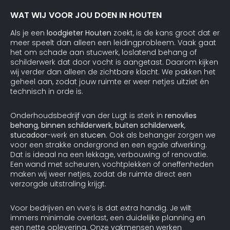
WAT WIJ VOOR JOU DOEN IN HOUTEN
Als je een
loodgieter Houten
zoekt, is de kans groot dat er
meer speelt dan alleen een leidingprobleem. Vaak gaat
het om schade aan stucwerk, loslatend behang of
schilderwerk dat door vocht is aangetast. Daarom kijken
wij verder dan alleen de zichtbare klacht. We pakken het
geheel aan, zodat jouw ruimte er weer netjes uitziet én
technisch in orde is.
Onderhoudsbedrijf van der Lugt is sterk in
renovlies
behang
,
binnen schilderwerk
,
buiten schilderwerk
,
stucadoor
-werk en
stucen
. Ook als behanger zorgen we
voor een strakke ondergrond en een egale afwerking.
Dat is ideaal na een lekkage, verbouwing of renovatie.
Een wand met scheuren, vochtplekken of oneffenheden
maken wij weer netjes, zodat de ruimte direct een
verzorgde uitstraling krijgt.
Voor bedrijven en vve’s is dat extra handig. Je wilt
immers minimale overlast, een duidelijke planning en
een nette oplevering. Onze vakmensen werken