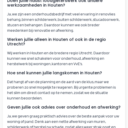
Doen jullie naast loodgieterswerk ook andere
werkzaamheden in Houten?
Ja, we zijn een onderhoudsbedrijf met veel ervaring in renovlies
behang, binnen schilderwerk, buiten schilderwerk, stucadoorwerk,
stucen en behangen. Daardoor kunnen we ook breder
meedenken bij renovatie en afwerking.
Werken jullie alleen in Houten of ook in de regio
Utrecht?
Wij werken in Houten en de bredere regio Utrecht. Daardoor
kunnen we snel schakelen voor onderhoud, afwerking en
herstelwerk bij woningen, kantoren en VvE’s.
Hoe snel kunnen jullie langskomen in Houten?
Dat hangt af van de planning en de aard van de klus, maar we
proberen zo snel mogelijk te reageren. Bij urgente problemen is
het slim om direct contact op te nemen, zodat we de situatie
kunnen beoordelen.
Geven jullie ook advies over onderhoud en afwerking?
Ja, we geven graag praktisch advies over de beste aanpak voor uw
woning of pand. Denk aan een nette afwerking van muren,
schilderwerk of herstel na schade, zodat alles weer strak oogt en