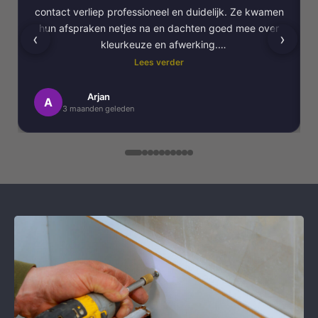
contact verliep professioneel en duidelijk. Ze kwamen
hun afspraken netjes na en dachten goed mee over
‹
›
kleurkeuze en afwerking.
Lees verder
Het schilderwerk zelf is van hoge kwaliteit
uitgevoerd. Alles is strak afgewerkt en ze werkten
Arjan
A
3 maanden geleden
netjes en zorgvuldig, met oog voor detail. .
Daarnaast vond ik de communicatie erg prettig:
Kortom, een betrouwbaar en vakkundig
schildersbedrijf dat ik zeker zou aanbevelen!