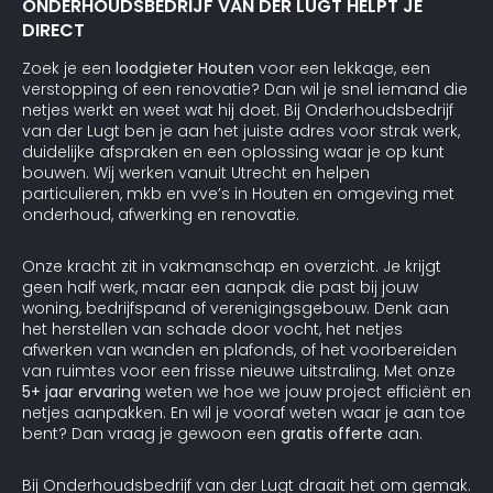
ONDERHOUDSBEDRIJF VAN DER LUGT HELPT JE
DIRECT
Zoek je een
loodgieter Houten
voor een lekkage, een
verstopping of een renovatie? Dan wil je snel iemand die
netjes werkt en weet wat hij doet. Bij Onderhoudsbedrijf
van der Lugt ben je aan het juiste adres voor strak werk,
duidelijke afspraken en een oplossing waar je op kunt
bouwen. Wij werken vanuit Utrecht en helpen
particulieren, mkb en vve’s in Houten en omgeving met
onderhoud, afwerking en renovatie.
Onze kracht zit in vakmanschap en overzicht. Je krijgt
geen half werk, maar een aanpak die past bij jouw
woning, bedrijfspand of verenigingsgebouw. Denk aan
het herstellen van schade door vocht, het netjes
afwerken van wanden en plafonds, of het voorbereiden
van ruimtes voor een frisse nieuwe uitstraling. Met onze
5+ jaar ervaring
weten we hoe we jouw project efficiënt en
netjes aanpakken. En wil je vooraf weten waar je aan toe
bent? Dan vraag je gewoon een
gratis offerte
aan.
Bij Onderhoudsbedrijf van der Lugt draait het om gemak.