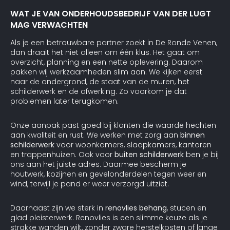
WAT JE VAN ONDERHOUDSBEDRIJF VAN DER LUGT
MAG VERWACHTEN
Als je een betrouwbare partner zoekt in De Ronde Venen,
dan draait het niet alleen om één klus. Het gaat om
overzicht, planning en een nette oplevering. Daarom
pakken wij werkzaamheden slim aan. We kijken eerst
naar de ondergrond, de staat van de muren, het
schilderwerk en de afwerking. Zo voorkom je dat
problemen later terugkomen.
Onze aanpak past goed bij klanten die waarde hechten
aan kwaliteit en rust. We werken met zorg aan
binnen
schilderwerk
voor woonkamers, slaapkamers, kantoren
en trappenhuizen. Ook voor
buiten schilderwerk
ben je bij
ons aan het juiste adres. Daarmee bescherm je
houtwerk, kozijnen en gevelonderdelen tegen weer en
wind, terwijl je pand er weer verzorgd uitziet.
Daarnaast zijn we sterk in
renovlies behang
, stucen en
glad pleisterwerk. Renovlies is een slimme keuze als je
strakke wanden wilt, zonder zware herstelkosten of lange