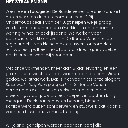
HET STRAK EN SNEL
Zoek je een
Loodgieter De Ronde Venen
die snel schakelt,
netjes werkt en duidelijk communiceert? Bij
Onderhoudsbedrijf van der Lugt helpen we je graag
verder met onderhoud en afwerking in en rondom je
woning, winkel of bedrijfspand. We werken voor
particulieren, mkb en vve’s in De Ronde Venen en de
regio Utrecht. Van kleine herstelklussen tot complete
renovaties: jij wilt een resultaat dat direct goed voelt, en
dat is precies waar wij voor gaan.
Met onze vakmensen, meer dan 5 jaar ervaring en een
gratis offerte weet je vooraf waar je aan toe bent. Geen
gedoe, wel strak werk. Dat is niet voor niets onze slogan:
Strak werk. Zorgeloos geregeld.
In De Ronde Venen
combineren we technisch vakwerk met een nette
afwerking, zodat jouw project soepel verloopt en lang
meegaat. Denk aan renovlies behang, binnen
schilderwerk, buiten schilderwerk en stucwerk dat klaar is
voor een frisse, duurzame uitstraling.
Wil je snel geholpen worden door een partij die