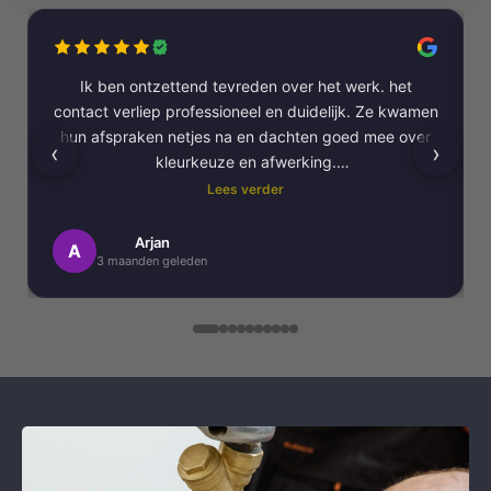
Ik ben ontzettend tevreden over het werk. het
contact verliep professioneel en duidelijk. Ze kwamen
hun afspraken netjes na en dachten goed mee over
‹
›
kleurkeuze en afwerking.
Lees verder
Het schilderwerk zelf is van hoge kwaliteit
uitgevoerd. Alles is strak afgewerkt en ze werkten
Arjan
A
3 maanden geleden
netjes en zorgvuldig, met oog voor detail. .
Daarnaast vond ik de communicatie erg prettig:
Kortom, een betrouwbaar en vakkundig
schildersbedrijf dat ik zeker zou aanbevelen!