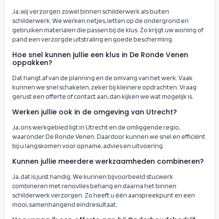
Ja, wij verzorgen zowel binnen schilderwerk als buiten
schilderwerk. We werken netjes, letten op de ondergrond en
gebruiken materialen die passen bij de klus. Zo krijgt uw woning of
pand een verzorgde uitstraling en goede bescherming.
Hoe snel kunnen jullie een klus in De Ronde Venen
oppakken?
Dat hangt af van de planning en de omvang van het werk. Vaak
kunnen we snel schakelen, zeker bij kleinere opdrachten. Vraag
gerust een offerte of contact aan, dan kijken we wat mogelijk is.
Werken jullie ook in de omgeving van Utrecht?
Ja, ons werkgebied ligt in Utrecht en de omliggende regio,
waaronder De Ronde Venen. Daardoor kunnen we snel en efficiënt
bij u langskomen voor opname, advies en uitvoering.
Kunnen jullie meerdere werkzaamheden combineren?
Ja, dat is juist handig. We kunnen bijvoorbeeld stucwerk
combineren met renovlies behang en daarna het binnen
schilderwerk verzorgen. Zo heeft u één aanspreekpunt en een
mooi, samenhangend eindresultaat.