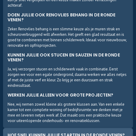
achteraf.
DOEN JULLIE OOK RENOVLIES BEHANG IN DE RONDE
VENEN?
Zeker. Renovlies behang is een slimme keuze als je muren strak en
scheuroverbruggend wilt afwerken. Het geeft een glad resultaat en is
goed te combineren met binnen schilderwerk. Ideaal voor nieuwbouw,
renovatie en opfrisprojecten.
KUNNEN JULLIE OOK STUCEN EN SAUZEN IN DE RONDE
VENEN?
Ja, wij verzorgen stucen en schilderwerk vaak in combinatie. Eerst
zorgen we voor een egale ondergrond, daarna werken we alles netjes
af met de juiste verf en kleur. Zo krijg je een duurzaam en strak
eindresultaat.
WERKEN JULLIE ALLEEN VOOR GROTE PROJECTEN?
Nee, wij nemen zowel kleine als grotere klussen aan. Van een enkele
kamer tot een complete woning of bedrijfsruimte: we denken met je
mee en leveren netjes werk af. Dat maakt ons een praktische keuze
voor uiteenlopende onderhouds- en renovatieklussen.
HOE SNEL KUNNEN JULLIE STARTEN IN DE RONDE VENEN?