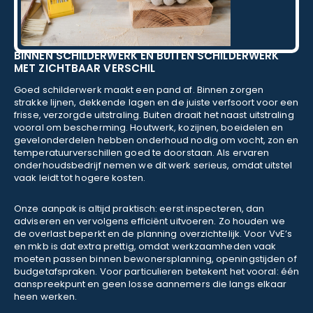
BINNEN SCHILDERWERK EN BUITEN SCHILDERWERK
MET ZICHTBAAR VERSCHIL
Goed schilderwerk maakt een pand af. Binnen zorgen
strakke lijnen, dekkende lagen en de juiste verfsoort voor een
frisse, verzorgde uitstraling. Buiten draait het naast uitstraling
vooral om bescherming. Houtwerk, kozijnen, boeidelen en
gevelonderdelen hebben onderhoud nodig om vocht, zon en
temperatuurverschillen goed te doorstaan. Als ervaren
onderhoudsbedrijf nemen we dit werk serieus, omdat uitstel
vaak leidt tot hogere kosten.
Onze aanpak is altijd praktisch: eerst inspecteren, dan
adviseren en vervolgens efficiënt uitvoeren. Zo houden we
de overlast beperkt en de planning overzichtelijk. Voor VvE’s
en mkb is dat extra prettig, omdat werkzaamheden vaak
moeten passen binnen bewonersplanning, openingstijden of
budgetafspraken. Voor particulieren betekent het vooral: één
aanspreekpunt en geen losse aannemers die langs elkaar
heen werken.