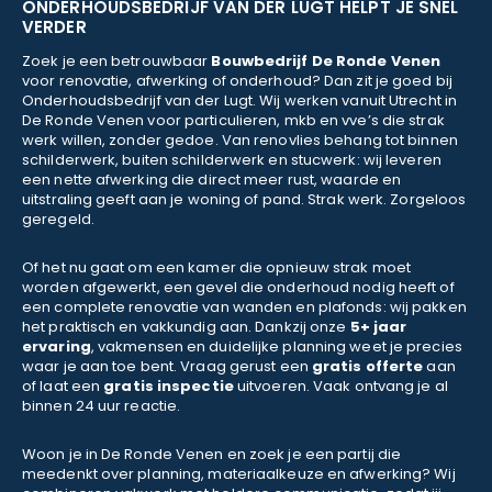
ONDERHOUDSBEDRIJF VAN DER LUGT HELPT JE SNEL
VERDER
Zoek je een betrouwbaar
Bouwbedrijf De Ronde Venen
voor renovatie, afwerking of onderhoud? Dan zit je goed bij
Onderhoudsbedrijf van der Lugt. Wij werken vanuit Utrecht in
De Ronde Venen voor particulieren, mkb en vve’s die strak
werk willen, zonder gedoe. Van renovlies behang tot binnen
schilderwerk, buiten schilderwerk en stucwerk: wij leveren
een nette afwerking die direct meer rust, waarde en
uitstraling geeft aan je woning of pand. Strak werk. Zorgeloos
geregeld.
Of het nu gaat om een kamer die opnieuw strak moet
worden afgewerkt, een gevel die onderhoud nodig heeft of
een complete renovatie van wanden en plafonds: wij pakken
het praktisch en vakkundig aan. Dankzij onze
5+ jaar
ervaring
, vakmensen en duidelijke planning weet je precies
waar je aan toe bent. Vraag gerust een
gratis offerte
aan
of laat een
gratis inspectie
uitvoeren. Vaak ontvang je al
binnen 24 uur reactie.
Woon je in De Ronde Venen en zoek je een partij die
meedenkt over planning, materiaalkeuze en afwerking? Wij