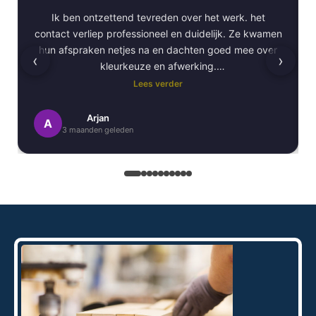
Ik ben ontzettend tevreden over het werk. het
contact verliep professioneel en duidelijk. Ze kwamen
hun afspraken netjes na en dachten goed mee over
‹
›
kleurkeuze en afwerking.
Lees verder
Het schilderwerk zelf is van hoge kwaliteit
uitgevoerd. Alles is strak afgewerkt en ze werkten
Arjan
A
3 maanden geleden
netjes en zorgvuldig, met oog voor detail. .
Daarnaast vond ik de communicatie erg prettig:
Kortom, een betrouwbaar en vakkundig
schildersbedrijf dat ik zeker zou aanbevelen!