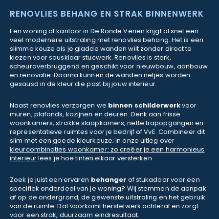
RENOVLIES BEHANG EN STRAK BINNENWERK
Een woning of kantoor in De Ronde Venen krijgt al snel een
veel modernere uitstraling met renovlies behang. Het is een
slimme keuze als je gladde wanden wilt zonder direct te
kiezen voor sausklaar stucwerk. Renovlies is sterk,
scheuroverbruggend en geschikt voor nieuwbouw, aanbouw
en renovatie. Daarna kunnen de wanden netjes worden
gesausd in de kleur die past bij jouw interieur.
Naast renovlies verzorgen we
binnen schilderwerk
voor
muren, plafonds, kozijnen en deuren. Denk aan frisse
woonkamers, strakke slaapkamers, nette trapopgangen en
representatieve ruimtes voor je bedrijf of VvE. Combineer dit
slim met een goede kleurkeuze; in onze uitleg over
kleurcombinaties woonkamer: zo creëer je een harmonieus
interieur
lees je hoe tinten elkaar versterken.
Zoek je juist een ervaren
behanger
of stukadoor voor een
specifiek onderdeel van je woning? Wij stemmen de aanpak
af op de ondergrond, de gewenste uitstraling en het gebruik
van de ruimte. Dat voorkomt herstelwerk achteraf en zorgt
voor een strak, duurzaam eindresultaat.