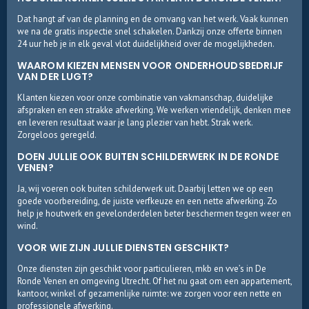
Dat hangt af van de planning en de omvang van het werk. Vaak kunnen
we na de gratis inspectie snel schakelen. Dankzij onze offerte binnen
24 uur heb je in elk geval vlot duidelijkheid over de mogelijkheden.
WAAROM KIEZEN MENSEN VOOR ONDERHOUDSBEDRIJF
VAN DER LUGT?
Klanten kiezen voor onze combinatie van vakmanschap, duidelijke
afspraken en een strakke afwerking. We werken vriendelijk, denken mee
en leveren resultaat waar je lang plezier van hebt. Strak werk.
Zorgeloos geregeld.
DOEN JULLIE OOK BUITEN SCHILDERWERK IN DE RONDE
VENEN?
Ja, wij voeren ook buiten schilderwerk uit. Daarbij letten we op een
goede voorbereiding, de juiste verfkeuze en een nette afwerking. Zo
help je houtwerk en gevelonderdelen beter beschermen tegen weer en
wind.
VOOR WIE ZIJN JULLIE DIENSTEN GESCHIKT?
Onze diensten zijn geschikt voor particulieren, mkb en vve’s in De
Ronde Venen en omgeving Utrecht. Of het nu gaat om een appartement,
kantoor, winkel of gezamenlijke ruimte: we zorgen voor een nette en
professionele afwerking.