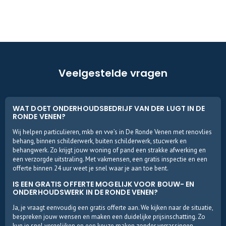
Veelgestelde vragen
WAT DOET ONDERHOUDSBEDRIJF VAN DER LUGT IN DE
RONDE VENEN?
Wij helpen particulieren, mkb en vve’s in De Ronde Venen met renovlies
behang, binnen schilderwerk, buiten schilderwerk, stucwerk en
behangwerk. Zo krijgt jouw woning of pand een strakke afwerking en
een verzorgde uitstraling. Met vakmensen, een gratis inspectie en een
offerte binnen 24 uur weet je snel waar je aan toe bent.
IS EEN GRATIS OFFERTE MOGELIJK VOOR BOUW- EN
ONDERHOUDSWERK IN DE RONDE VENEN?
Ja, je vraagt eenvoudig een gratis offerte aan. We kijken naar de situatie,
bespreken jouw wensen en maken een duidelijke prijsinschatting. Zo
kun je snel vergelijken en een keuze maken zonder verrassingen