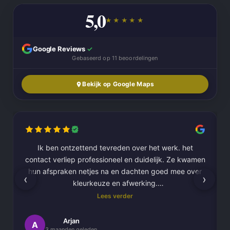
5,0
★★★★★
Google Reviews
✓
Gebaseerd op 11 beoordelingen
Bekijk op Google Maps
Ik ben ontzettend tevreden over het werk. het
contact verliep professioneel en duidelijk. Ze kwamen
hun afspraken netjes na en dachten goed mee over
‹
›
kleurkeuze en afwerking.
Lees verder
Het schilderwerk zelf is van hoge kwaliteit
uitgevoerd. Alles is strak afgewerkt en ze werkten
Arjan
A
3 maanden geleden