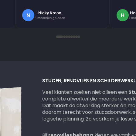
om onze hele buitengevel te doen.
e
Nogmaals bedankt.
Nicky Kroon
He
N
H
3 maanden geleden
1 ma
k
en
.
 erg
ndig
STUCEN, RENOVLIES EN SCHILDERWERK
Veel klanten zoeken niet alleen een
St
complete afwerker die meerdere werkz
Dat maakt de afwerking sterker én mooi
daarom terecht voor stucadoorwerk, s
logische planning. Zo voorkom je losse
Bij
renovlies behang
kiezen we vaak vo