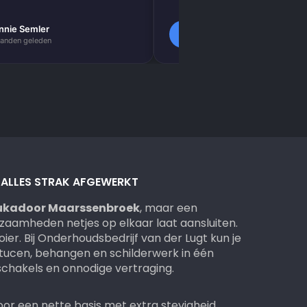
resultaat. Absoluut een aa
nnie Semler
Lilly Verbeek
L
anden geleden
2 maanden geleden
: ALLES STRAK AFGEWERKT
ukadoor Maarssenbroek
, maar een
aamheden netjes op elkaar laat aansluiten.
er. Bij Onderhoudsbedrijf van der Lugt kun je
tucen, behangen en schilderwerk in één
 schakels en onnodige vertraging.
or een nette basis met extra stevigheid.