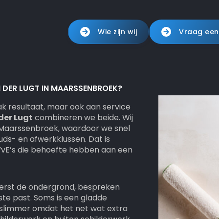
Wie zijn wij
Vraag een
DER LUGT IN MAARSSENBROEK?
ak resultaat, maar ook aan service
der Lugt
combineren we beide. Wij
n Maarssenbroek, waardoor we snel
ds- en afwerkklussen. Dat is
VvE’s die behoefte hebben aan een
eerst de ondergrond, bespreken
te past. Soms is een gladde
g slimmer omdat het net wat extra