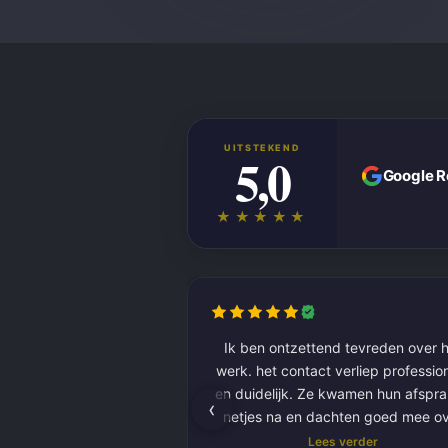
UITSTEKEND
5,0
Google 
★★★★★
Ik ben ontzettend tevreden over h
werk. het contact verliep professioneel
en duidelijk. Ze kwamen hun afspr
‹
netjes na en dachten goed mee o
kleurkeuze en afwerking.
Lees verder