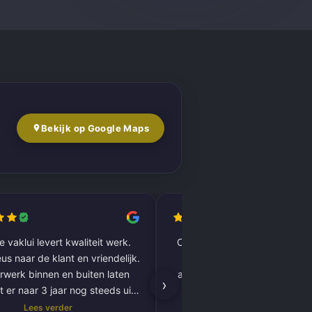
Bekijk op Google Maps
 vaklui levert kwaliteit werk.
Complete woning laten renov
us naar de klant en vriendelijk.
vloer tot plafond. Alles pe
rwerk binnen en buiten laten
afgewerkt, inclusief tegels, 
›
t er naar 3 jaar nog steeds uit
kitnaden, PVC-vloer 
als nieuw.
vloerverwarming. Zeer tevred
Lees verder
Lees verder