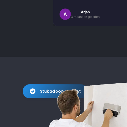
Het schilderwerk zelf is van hog
Arjan
A
3 maanden geleden
kwaliteit uitgevoerd. Alles is stra
afgewerkt en ze werkten netjes 
zorgvuldig, met oog voor detail. 
Daarnaast vond ik de communicatie
prettig:
Kortom, een betrouwbaar en vakku
schildersbedrijf dat ik zeker zou
aanbevelen!
Stukadoor Utrecht