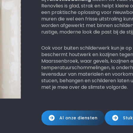
Renovlies is glad, strak en helpt klein
een praktische oplossing voor nieuw
muren die wel een frisse uitstraling k
worden afgewerkt met binnen schilderwerk
rustige, moderne look die past bij de stijl
Ook voor buiten schilderwerk kun je op
beschermt houtwerk en kozijnen tegen 
Maarssenbroek, waar gevels, kozijnen 
temperatuurschommelingen, is onderho
levensduur van materialen en voorkomt
stucen, behangen en schilderen laten
met je mee over de slimste volgorde.
Al onze diensten
Stu