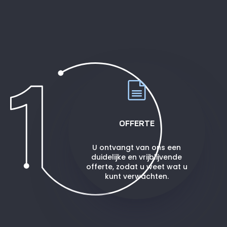
OFFERTE
U ontvangt van ons een
duidelijke en vrijblijvende
offerte, zodat u weet wat u
kunt verwachten.