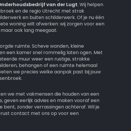
Onderhoudsbedrijf van der Lugt
. Wij helpen
nbroek en de regio Utrecht met strak
lderwerk en buiten schilderwerk. Of je nu één
lete woning wilt afwerken: wij zorgen voor een
et, maar ook lang meegaat.
zorgde ruimte. Scheve wanden, kleine
nen een kamer snel rommelig laten ogen. Met
teerde muur weer een rustige, strakke
schilderen, behangen of een ruimte helemaal
 weten we precies welke aanpak past bij jouw
senbroek.
erken we met vakmensen die houden van een
, geven eerlijk advies en maken vooraf een
oe bent, zonder verrassingen achteraf. Wil je
erust contact met ons op voor een