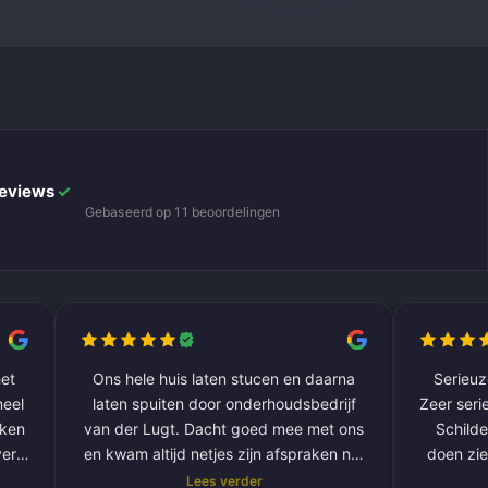
Reviews
✓
Gebaseerd op 11 beoordelingen
et
Ons hele huis laten stucen en daarna
Serieuze
laten spuiten door onderhoudsbedrijf
Zeer serie
aken
van der Lugt. Dacht goed mee met ons
Schilde
ver
en kwam altijd netjes zijn afspraken na.
doen zie
De volgende klus hebben we al gepland
Lees verder