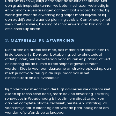
Daarom kijken wij altijd eerst naar de situatie ter plekke. Met
een gratis inspectie kunnen we beter inschatten wat nodig is
en voorkom je verrassingen achteraf. Dat is vooral handig bij
woningen waar de afwerking nog netjes moet blijven, of bij
een bedrijfspand waar de planning strak is. Combineer je het
werk met stucwerk, behang of schilderwerk, dan kan dat juist
efficiënter uitpakken.
2. MATERIAAL EN AFWERKING
Niet alleen de arbeid telt mee, ook materialen spelen een rol
in de totaalprijs. Denk aan bekabeling, schakelmateriaal,
afdekpunten, herstelmateriaal voor muren en plafond, of verf
en behang als de ruimte direct netjes afgewerkt moet
worden. Kies je voor een duurzame en strakke oplossing, dan
merk je dat vaak terug in de prijs, maar ook in het
eindresultaat en de levensduur.
Bij Onderhoudsbedrijf van der Lugt adviseren we daarom niet
alleen op technische basis, maar ook op afwerking. Zeker bij
renovaties in Woudenberg is het slim om direct te denken
aan het complete plaatje: techniek, herstel en uitstraling. Zo
voorkom je dat je later nog een tweede partij nodig hebt om
wanden of plafonds op te knappen.