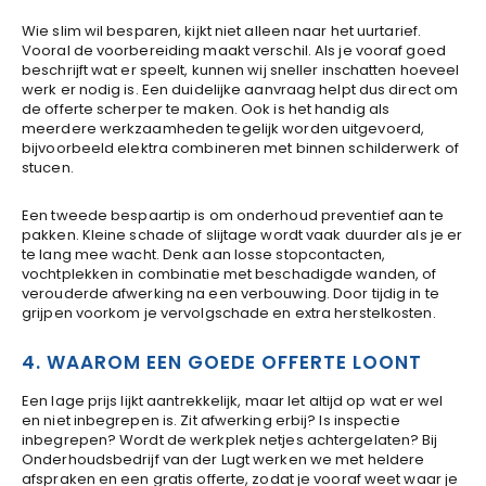
Wie slim wil besparen, kijkt niet alleen naar het uurtarief.
Vooral de voorbereiding maakt verschil. Als je vooraf goed
beschrijft wat er speelt, kunnen wij sneller inschatten hoeveel
werk er nodig is. Een duidelijke aanvraag helpt dus direct om
de offerte scherper te maken. Ook is het handig als
meerdere werkzaamheden tegelijk worden uitgevoerd,
bijvoorbeeld elektra combineren met binnen schilderwerk of
stucen.
Een tweede bespaartip is om onderhoud preventief aan te
pakken. Kleine schade of slijtage wordt vaak duurder als je er
te lang mee wacht. Denk aan losse stopcontacten,
vochtplekken in combinatie met beschadigde wanden, of
verouderde afwerking na een verbouwing. Door tijdig in te
grijpen voorkom je vervolgschade en extra herstelkosten.
4. WAAROM EEN GOEDE OFFERTE LOONT
Een lage prijs lijkt aantrekkelijk, maar let altijd op wat er wel
en niet inbegrepen is. Zit afwerking erbij? Is inspectie
inbegrepen? Wordt de werkplek netjes achtergelaten? Bij
Onderhoudsbedrijf van der Lugt werken we met heldere
afspraken en een gratis offerte, zodat je vooraf weet waar je