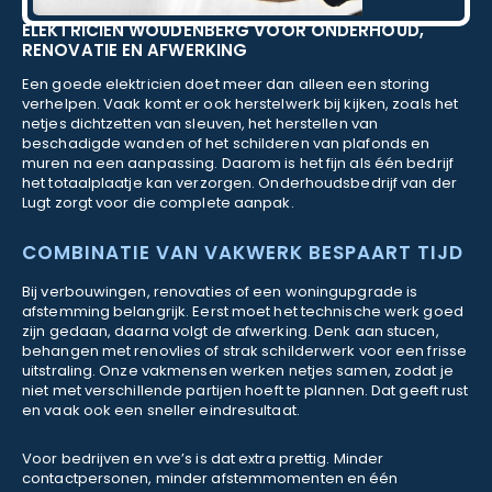
ELEKTRICIEN WOUDENBERG VOOR ONDERHOUD,
RENOVATIE EN AFWERKING
Een goede elektricien doet meer dan alleen een storing
verhelpen. Vaak komt er ook herstelwerk bij kijken, zoals het
netjes dichtzetten van sleuven, het herstellen van
beschadigde wanden of het schilderen van plafonds en
muren na een aanpassing. Daarom is het fijn als één bedrijf
het totaalplaatje kan verzorgen. Onderhoudsbedrijf van der
Lugt zorgt voor die complete aanpak.
COMBINATIE VAN VAKWERK BESPAART TIJD
Bij verbouwingen, renovaties of een woningupgrade is
afstemming belangrijk. Eerst moet het technische werk goed
zijn gedaan, daarna volgt de afwerking. Denk aan stucen,
behangen met renovlies of strak schilderwerk voor een frisse
uitstraling. Onze vakmensen werken netjes samen, zodat je
niet met verschillende partijen hoeft te plannen. Dat geeft rust
en vaak ook een sneller eindresultaat.
Voor bedrijven en vve’s is dat extra prettig. Minder
contactpersonen, minder afstemmomenten en één