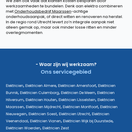
We zien ook vaak dat klanten kosten besparen door
werkzaamheden te bundelen. Denk aan elektra combineren
met
Onderhoudsbedrijf Maarssen
-achtige
onderhoudsaanpak, of direct witten en renoveren na herstel.
In de regio rond Utrecht levert zo’n integrale aanpak niet
alleen gemak op, maar ook minder losse ritten en minder
overlegmomenten.
- Waar zijn wij werkzaam?
Ons servicegebied
,
,
,
Elektricien
Elektricien Almere
Elektricien Amersfoort
Elektricien
,
,
,
Bunnik
Elektricien Culemborg
Elektricien De Meern
Elektricien
,
,
,
Hilversum
Elektricien Houten
Elektricien IJsselstein
Elektricien
,
,
,
Maarssen
Elektricien Mijdrecht
Elektricien Montfoort
Elektricien
,
,
,
Nieuwegein
Elektricien Soest
Elektricien Utrecht
Elektricien
,
,
,
Veenendaal
Elektricien Vianen
Elektricien Wijk bij Duurstede
,
Elektricien Woerden
Elektricien Zeist