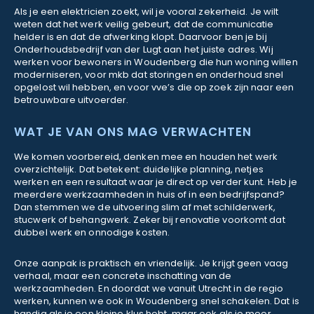
Als je een elektricien zoekt, wil je vooral zekerheid. Je wilt
weten dat het werk veilig gebeurt, dat de communicatie
helder is en dat de afwerking klopt. Daarvoor ben je bij
Onderhoudsbedrijf van der Lugt aan het juiste adres. Wij
werken voor bewoners in Woudenberg die hun woning willen
moderniseren, voor mkb dat storingen en onderhoud snel
opgelost wil hebben, en voor vve’s die op zoek zijn naar een
betrouwbare uitvoerder.
WAT JE VAN ONS MAG VERWACHTEN
We komen voorbereid, denken mee en houden het werk
overzichtelijk. Dat betekent: duidelijke planning, netjes
werken en een resultaat waar je direct op verder kunt. Heb je
meerdere werkzaamheden in huis of in een bedrijfspand?
Dan stemmen we de uitvoering slim af met schilderwerk,
stucwerk of behangwerk. Zeker bij renovatie voorkomt dat
dubbel werk en onnodige kosten.
Onze aanpak is praktisch en vriendelijk. Je krijgt geen vaag
verhaal, maar een concrete inschatting van de
werkzaamheden. En doordat we vanuit Utrecht in de regio
werken, kunnen we ook in Woudenberg snel schakelen. Dat is
handig als je een kleine klus hebt, maar ook als je meer