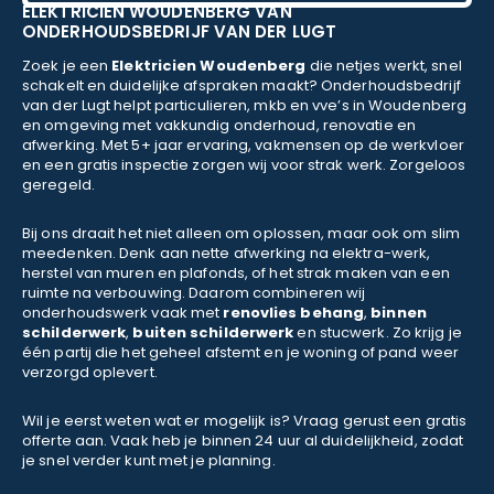
ELEKTRICIEN WOUDENBERG VAN
ONDERHOUDSBEDRIJF VAN DER LUGT
Zoek je een
Elektricien Woudenberg
die netjes werkt, snel
schakelt en duidelijke afspraken maakt? Onderhoudsbedrijf
van der Lugt helpt particulieren, mkb en vve’s in Woudenberg
en omgeving met vakkundig onderhoud, renovatie en
afwerking. Met 5+ jaar ervaring, vakmensen op de werkvloer
en een gratis inspectie zorgen wij voor strak werk. Zorgeloos
geregeld.
Bij ons draait het niet alleen om oplossen, maar ook om slim
meedenken. Denk aan nette afwerking na elektra-werk,
herstel van muren en plafonds, of het strak maken van een
ruimte na verbouwing. Daarom combineren wij
onderhoudswerk vaak met
renovlies behang
,
binnen
schilderwerk
,
buiten schilderwerk
en stucwerk. Zo krijg je
één partij die het geheel afstemt en je woning of pand weer
verzorgd oplevert.
Wil je eerst weten wat er mogelijk is? Vraag gerust een gratis
offerte aan. Vaak heb je binnen 24 uur al duidelijkheid, zodat
je snel verder kunt met je planning.