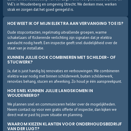
VvE’s in Woudenberg en omgeving Utrecht. We denken mee, werken
strak en zorgen dat het goed geregeld is.
HOE WEET IK OF MIJN ELEKTRA AAN VERVANGING TOE IS?
Oude stopcontacten, regelmatig uitvallende groepen, warme
schakelaars of flickerende verlichting zijn signalen dat je elektra
aandacht nodig heeft. Een inspectie geeft snel duidelijkheid over de
staat van je installatie.
KUNNEN JULLIE OOK COMBINEREN MET SCHILDER- OF
STUCWERK?
Ja, dat is juist handig bij renovaties en verbouwingen. We combineren
elektra waar nodig met binnen schilderwerk, buiten schilderwerk,
renovlies behang, stucen en afwerking. Zo houd je één aanspreekpunt.
HOE SNEL KUNNEN JULLIE LANGSKOMEN IN
WOUDENBERG?
We plannen snel en communiceren helder over de mogelijkheden.
Neem contact op voor een gratis offerte of inspectie, dan kijken we
direct wat er past bij jouw situatie en planning.
WAAROM KIEZEN KLANTEN VOOR ONDERHOUDSBEDRIJF
VAN DER LUGT?