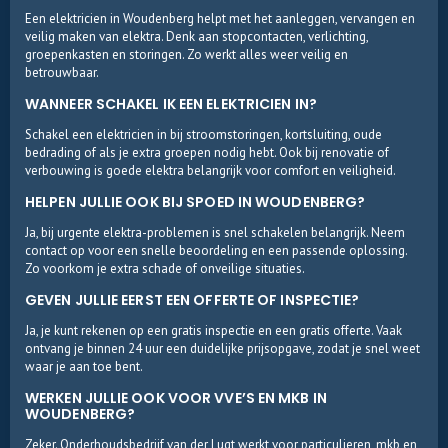
Een elektricien in Woudenberg helpt met het aanleggen, vervangen en
veilig maken van elektra. Denk aan stopcontacten, verlichting,
groepenkasten en storingen. Zo werkt alles weer veilig en
betrouwbaar.
WANNEER SCHAKEL IK EEN ELEKTRICIEN IN?
Schakel een elektricien in bij stroomstoringen, kortsluiting, oude
bedrading of als je extra groepen nodig hebt. Ook bij renovatie of
verbouwing is goede elektra belangrijk voor comfort en veiligheid.
HELPEN JULLIE OOK BIJ SPOED IN WOUDENBERG?
Ja, bij urgente elektra-problemen is snel schakelen belangrijk. Neem
contact op voor een snelle beoordeling en een passende oplossing.
Zo voorkom je extra schade of onveilige situaties.
GEVEN JULLIE EERST EEN OFFERTE OF INSPECTIE?
Ja, je kunt rekenen op een gratis inspectie en een gratis offerte. Vaak
ontvang je binnen 24 uur een duidelijke prijsopgave, zodat je snel weet
waar je aan toe bent.
WERKEN JULLIE OOK VOOR VVE’S EN MKB IN
WOUDENBERG?
Zeker. Onderhoudsbedrijf van der Lugt werkt voor particulieren, mkb en