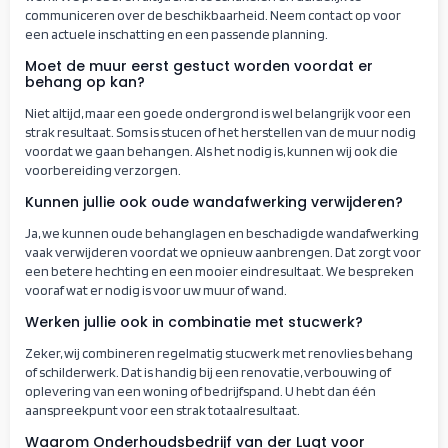
communiceren over de beschikbaarheid. Neem contact op voor
een actuele inschatting en een passende planning.
Moet de muur eerst gestuct worden voordat er
behang op kan?
Niet altijd, maar een goede ondergrond is wel belangrijk voor een
strak resultaat. Soms is stucen of het herstellen van de muur nodig
voordat we gaan behangen. Als het nodig is, kunnen wij ook die
voorbereiding verzorgen.
Kunnen jullie ook oude wandafwerking verwijderen?
Ja, we kunnen oude behanglagen en beschadigde wandafwerking
vaak verwijderen voordat we opnieuw aanbrengen. Dat zorgt voor
een betere hechting en een mooier eindresultaat. We bespreken
vooraf wat er nodig is voor uw muur of wand.
Werken jullie ook in combinatie met stucwerk?
Zeker, wij combineren regelmatig stucwerk met renovlies behang
of schilderwerk. Dat is handig bij een renovatie, verbouwing of
oplevering van een woning of bedrijfspand. U hebt dan één
aanspreekpunt voor een strak totaalresultaat.
Waarom Onderhoudsbedrijf van der Lugt voor