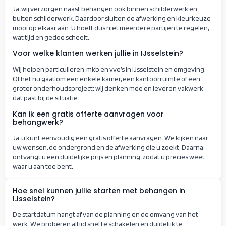
Ja, wij verzorgen naast behangen ook binnen schilderwerk en
buiten schilderwerk. Daardoor sluiten de afwerking en kleurkeuze
mooi op elkaar aan. U hoeft dus niet meerdere partijen te regelen,
wat tijd en gedoe scheelt.
Voor welke klanten werken jullie in IJsselstein?
Wij helpen particulieren, mkb en vve’s in IJsselstein en omgeving.
Of het nu gaat om een enkele kamer, een kantoorruimte of een
groter onderhoudsproject: wij denken mee en leveren vakwerk
dat past bij de situatie.
Kan ik een gratis offerte aanvragen voor
behangwerk?
Ja, u kunt eenvoudig een gratis offerte aanvragen. We kijken naar
uw wensen, de ondergrond en de afwerking die u zoekt. Daarna
ontvangt u een duidelijke prijs en planning, zodat u precies weet
waar u aan toe bent.
Hoe snel kunnen jullie starten met behangen in
IJsselstein?
De startdatum hangt af van de planning en de omvang van het
werk. We proberen altijd snel te schakelen en duidelijk te