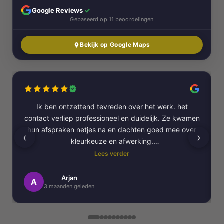
Google Reviews
✓
Gebaseerd op 11 beoordelingen
Bekijk op Google Maps
Ik ben ontzettend tevreden over het werk. het
contact verliep professioneel en duidelijk. Ze kwamen
hun afspraken netjes na en dachten goed mee over
‹
›
kleurkeuze en afwerking.
Lees verder
Het schilderwerk zelf is van hoge kwaliteit
uitgevoerd. Alles is strak afgewerkt en ze werkten
Arjan
A
3 maanden geleden
netjes en zorgvuldig, met oog voor detail. .
Daarnaast vond ik de communicatie erg prettig: