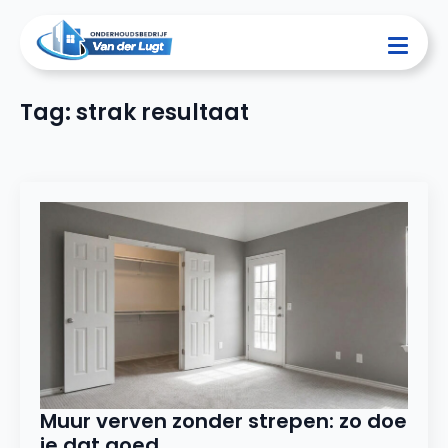
Tag:
strak resultaat
Muur verven zonder strepen: zo doe
je dat goed